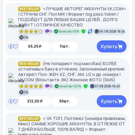
⭐️ЛУЧШИЕ АВТОРЕГ АККАУНТЫ VK.COM⭐️
BESTSELLER
| СТРАНЫ СНГ. Пол MIX | Формат log:pass:token |
ПОДОЙДУТ ДЛЯ ЛЮБЫХ ВАШИХ ЦЕЛЕЙ , ДОЛГО
ЖИВУТ | ОТЛИЧНОЕ КАЧЕСТВО
9
Качество 95%
06.08.2026 18:24
2%
Купить
65,25 ₽
11шт.
(Не попадают под массбан) БОЛЕЕ
BESTSELLER
устойчивы к бану в отлежке. Заполненный крепкий
Авторег/ Пол: ЖЕН. KZ, СНГ, АМ, UZ и др. номера |
VK.COM (ВКонтакте, ВК) Женские ФОТО (SMS)
21
Качество 100%
07.08.2026 10:43
2%
Купить
212,50 ₽
95шт.
⭐ VK ТОП, Пол Микс (номера привязаны,
BESTSELLER
Микс) САМЫЕ ХОРОШИЕ АККАУНТЫ, В ОТЛЕЖКЕ ОТ
7 ДНЕЙ И БОЛЬШЕ, 100% ВАЛИД ⭐ Формат:
login:pass:token