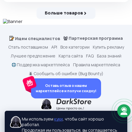
Больше товаров
Партнерская программа
Ищем специалистов
Стать поставщиком
API
Все категории
Купить рекламу
Лучшее предложение
Карта сайта
FAQ
База знаний
Поддержка маркетплейса
Правила маркетплейса
🪲 Сообщить об ошибке (Bug Bounty)
Оставь отзыв о нашем
маркетплейсе и получи скидку!
dark.shopping - Маркетплейс аккаунтов
2015-2026 © dark.shopping
Мы используем
куки
, чтобы сайт хорошо
Актуальные адреса:
darkstore.contact
работал.
Политики конфиденциальности
Продолжая им пользоваться, вы соглашаетесь