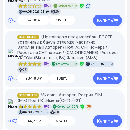
78
Качество 78%
09.08.2026 06:40
2%
Купить
34,80 ₽
112шт.
(Не попадают под массбан) БОЛЕЕ
BESTSELLER
устойчивы к бану в отлежке. частично
Заполненный Авторег / Пол: Ж. СНГ номера /
Работа на СНГ прокси / (СМ. ОПИСАНИЕ) | Авторег
VK.COM (ВКонтакте, ВК) Женские (SMS)
3
Качество 100%
07.08.2026 11:13
2%
Купить
204,00 ₽
10шт.
VK.com - Авторег- Ретрив. SIM
BESTSELLER
(Mix).Пол:(Ж):Имена(СНГ):(+21)
21
Качество 100%
06.08.2026 05:35
2%
Купить
144,59 ₽
374шт.