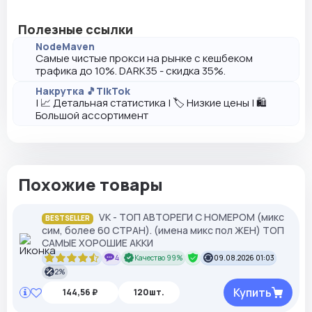
Полезные ссылки
NodeMaven
Самые чистые прокси на рынке с кешбеком
трафика до 10%. DARK35 - скидка 35%.
Накрутка 🎵TikTok
| 📈 Детальная статистика | 🏷️ Низкие цены | 🛍️
Большой ассортимент
Похожие товары
VK - ТОП АВТОРЕГИ С НОМЕРОМ (микс
BESTSELLER
сим, более 60 СТРАН). (имена микс пол ЖЕН) ТОП
САМЫЕ ХОРОШИЕ АККИ
4
Качество 99%
09.08.2026 01:03
2%
Купить
144,56 ₽
120шт.