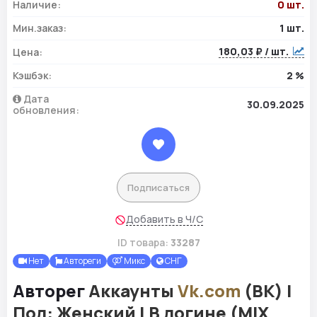
Наличие:
0 шт.
Мин.заказ:
1 шт.
180,03 ₽ / шт.
Цена:
Кэшбэк:
2 %
Дата
30.09.2025
обновления:
Подписаться
Добавить в Ч/С
ID товара:
33287
Нет
Автореги
Микс
СНГ
Авторег
Аккаунты
Vk.com
(ВК) |
Пол: Женский | В логине (MIX