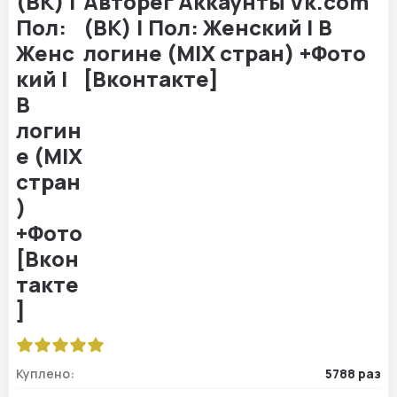
Авторег Аккаунты Vk.com
(ВК) | Пол: Женский | В
логине (MIX стран) +Фото
[Вконтакте]
Куплено:
5788 раз