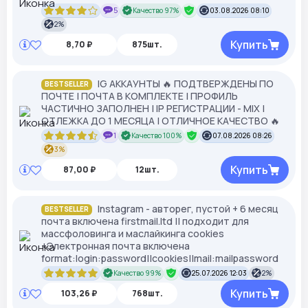
5
Качество 97%
03.08.2026 08:10
2%
Купить
8,70 ₽
875шт.
IG АККАУНТЫ 🔥 ПОДТВЕРЖДЕНЫ ПО
BESTSELLER
ПОЧТЕ | ПОЧТА В КОМПЛЕКТЕ | ПРОФИЛЬ
ЧАСТИЧНО ЗАПОЛНЕН | IP РЕГИСТРАЦИИ - MIX |
ОТЛЕЖКА ДО 1 МЕСЯЦА | ОТЛИЧНОЕ КАЧЕСТВО 🔥
1
Качество 100%
07.08.2026 08:26
3%
Купить
87,00 ₽
12шт.
Instagram - авторег, пустой + 6 месяц
BESTSELLER
почта включена firstmail.ltd || подходит для
массфоловинга и маслайкинга cookies
+Электронная почта включена
format:login:password||cookies||mail:mailpassword
Качество 99%
25.07.2026 12:03
2%
Купить
103,26 ₽
768шт.