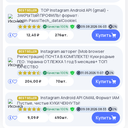
TOP Instagram Android API (gmail) -
BESTSELLER
ЗАКРЫТЫЙ ПРОФИЛЬ! формат:
Login:Pass|Tech_data|Cookie|.
Качество 100%
09.08.2026 06:03
2%
Купить
12,40 ₽
276шт.
Instagram авторег (Mob browser
BESTSELLER
Регистрация) ПОЧТА В КОМПЛЕКТЕ! Куки родные
ГЕО: Украина ОТЛЕЖКА 1 год 5 месяцев+ ТОП
КАЧЕСТВО
Качество 100%
31.05.2026 11:07
2%
Купить
204,00 ₽
70шт.
Instagram Android API GMAIL Формат IAM
BESTSELLER
Пустые, чистые КУКИ ЧЕКНУТЫ!
Качество 100%
09.08.2026 08:33
2%
Купить
9,09 ₽
490шт.