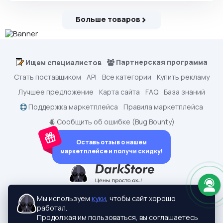
Больше товаров
Партнерская программа
Ищем специалистов
Стать поставщиком
API
Все категории
Купить рекламу
Лучшее предложение
Карта сайта
FAQ
База знаний
Поддержка маркетплейса
Правила маркетплейса
🪲 Сообщить об ошибке (Bug Bounty)
Оставь отзыв о нашем
маркетплейсе и получи скидку!
dark.shopping - Маркетплейс аккаунтов
2015-2026 © dark.shopping
Мы используем
куки
, чтобы сайт хорошо
Актуальные адреса:
darkstore.contact
работал.
Политики конфиденциальности
Продолжая им пользоваться, вы соглашаетесь