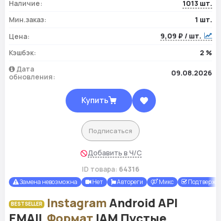
Наличие:
1013 шт.
Мин.заказ:
1 шт.
9,09 ₽ / шт.
Цена:
Кэшбэк:
2 %
Дата
09.08.2026
обновления:
Купить
Подписаться
Добавить в Ч/С
ID товара:
64316
Замена невозможна
Нет
Автореги
Микс
Подтвержде
Instagram
Android API
BESTSELLER
EMAIL
Формат
IAM Пустые,