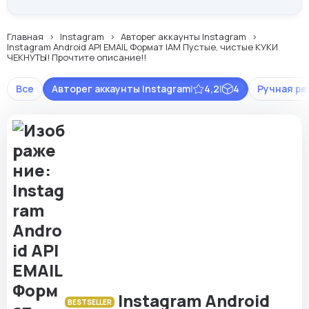
Главная
Instagram
Авторег аккаунты Instagram
Instagram Android API EMAIL Формат IAM Пустые, чистые КУКИ
ЧЕКНУТЫ! Прочтите описание!!
Все
Авторег аккаунты Instagram
|
4,2
|
4
Ручная ре
Instagram Android
BESTSELLER