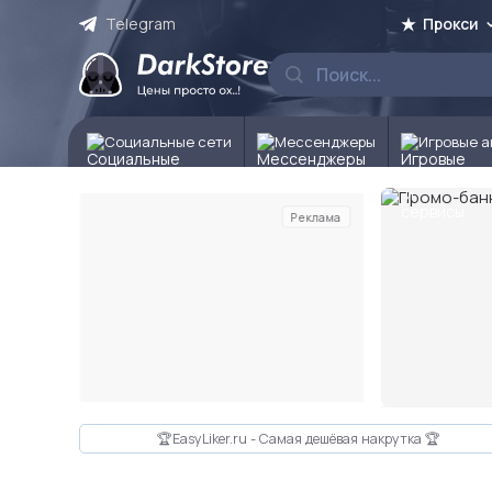
Telegram
Прокси
Социальные сети
Мессенджеры
Игровые а
Реклама
Слайд 2 из 10
🏆EasyLiker.ru - Самая дешёвая накрутка 🏆