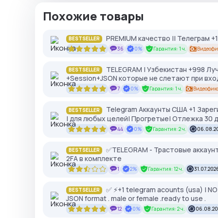
Похожие товары
PREMIUM качество || Телеграм +1
BESTSELLER
36
0%
Гарантия: 1 ч.
Видеофи
TELEGRAM | Узбекистан +998 Лучш
BESTSELLER
+Session+JSON которые не слетают при входе
7
0%
Гарантия: 1 ч.
Видеофик
Telegram Аккаунты США +1 Зареги
BESTSELLER
| для любых целей| Прогретые| Отлежка 30 д
44
0%
Гарантия: 2 ч.
06.08.20
✅TELEGRAM - Трастовые аккаунт
BESTSELLER
2FA в комплекте
1
2%
Гарантия: 12 ч.
31.07.2026
✅ ⚡️+1 telegram acounts (usa) | 
BESTSELLER
JSON format . male or female .ready to use .
12
0%
Гарантия: 2 ч.
06.08.20