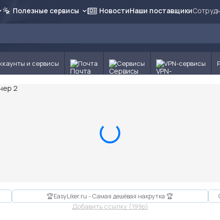
Полезные сервисы
Новости
Наши поставщики
Сотрудн
ккаунты и сервисы
Почта
Сервисы
VPN-сервисы
🏆EasyLiker.ru - Самая дешёвая накрутка 🏆
Добавить ссылку (199p)