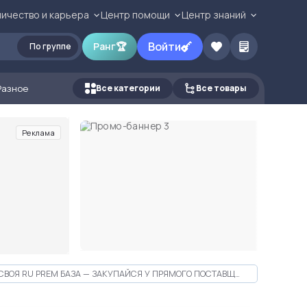
ичество и карьера
Центр помощи
Центр знаний
Войти
Ранг
🏆
По группе
Разное
Все категории
Все товары
Реклама
СВОЯ RU PREM БАЗА — ЗАКУПАЙСЯ У ПРЯМОГО ПОСТАВЩИКА