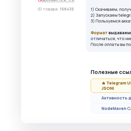
ID товара:
156435
1) Скачиваем, получ
2) Запускаем telegr
3) Пользуемся акка
Формат
выдаваемы
отличаться, что ни
После оплаты вы по
Полезные ссы
🔥 Telegram 
JSON|
Активность д
С
NodeMaven