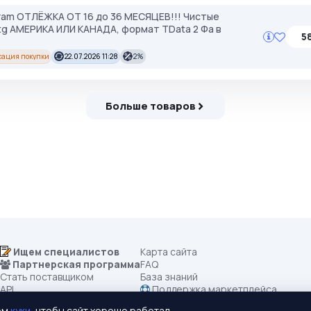
gram ОТЛЁЖКА ОТ 16 до 36 МЕСЯЦЕВ!!! Чистые
tg АМЕРИКА ИЛИ КАНАДА, формат TData 2 Фа в
5
сация покупки
22.07.2026 11:28
2%
Больше товаров
Ищем специалистов
Карта сайта
Партнерская программа
FAQ
Стать поставщиком
База знаний
API
Поддержка маркетплейса
Все категории
Правила маркетплейса
ем
куки
, чтобы сайт хорошо работал.