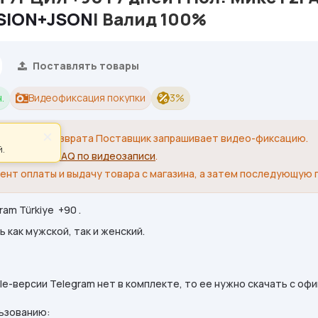
SION+JSON
| Валид 100%
Поставлять товары
.
Видеофиксация покупки
3%
×
я замены/возврата Поставщик запрашивает видео-фиксацию.
.
 небольшое
FAQ по видеозаписи
.
ент оплаты и выдачу товара с магазина, а затем последующую 
am Türkiye +90 .
 как мужской, так и женский.
le-версии Telegram нет в комплекте, то ее нужно скачать с офи
льзованию: