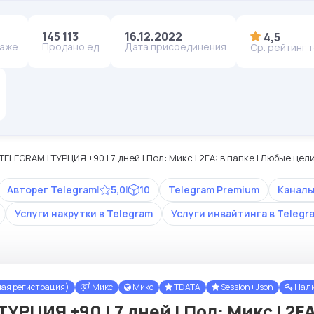
145 113
16.12.2022
4,5
даже
Продано ед.
Дата присоединения
Ср. рейтинг 
TELEGRAM | ТУРЦИЯ +90 | 7 дней | Пол: Микс | 2FA: в папке | Любые це
Авторег Telegram
|
5,0
|
10
Telegram Premium
Каналы
Услуги накрутки в Telegram
Услуги инвайтинга в Telegr
ная регистрация)
Микс
Микс
TDATA
Session+Json
Нали
УРЦИЯ +90 | 7 дней | Пол: Микс | 2FA