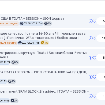
 США || TDATA + SESSION + JSON формат
5
ксация покупки
03.08.2026 17:41
2%
ее качество!! отлега 14-90 дней !! {крепкие тдата
 }| Пол: Микс | 2FA в текстовике | Любые цели |
1
сация покупки
22.07.2026 11:13
3%
стрированы вручную| Tdata | Без спамблока | Чистые
ней |
5
26 18:19
2%
ы TDATA I SESSION + JSON, СТРАНА +880 БАНГЛАДЕШ,
7
 21:52
2%
NO permanent SPAM BLOCK|2fa added. | TDATA + SESSION +
5
26 15:55
2%