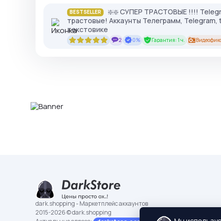
❇️❇️ СУПЕР ТРАСТОВЫЕ !!!! Tele
BESTSELLER
трастовые! Аккаунты Телеграмм, Telegram, 
текстовике
2
0%
Гарантия: 1 ч.
Видеофик
dark.shopping - Маркетплейс аккаунтов
2015-2026 © dark.shopping
Мы использу