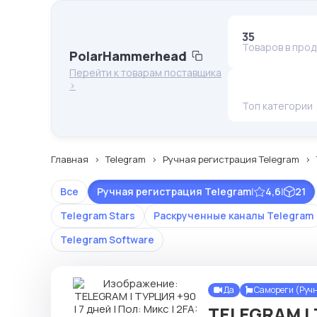
35
Товаров в про
PolarHammerhead
Перейти к товарам поставщика
>
Топ категории
Главная
Telegram
Ручная регистрация Telegram
Все
Ручная регистрация Telegram
|
4,6
|
21
Telegram Stars
Раскрученные каналы Telegram
Telegram Software
Да
Самореги (Руч
TELEGRAM | Т