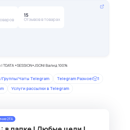
15
Отзывов в товарах
товаров
ли | TDATA +SESSION+JSON| Валид 100%
/Группы/Чаты Telegram
Telegram Разное
|
1
am
Услуги рассылки в Telegram
чие 2FA
: в папке | Любые цели |