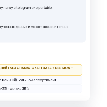
 папку с telegram.exe portable.
олученных данных и может незначительно
дней | БЕЗ СПАМБЛОКА| TDATA + SESSION +
ие цены | 🛍️ Большой ассортимент
K35 - скидка 35%.