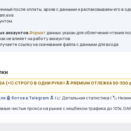
енный после оплаты, архив с данными и распаковываем его в одну
am.exe.
унтом.
х аккаунтов.
Формат
данных указан для облегчения чтения п
как не влияет на работу аккаунтов
лучаете ссылку на скачивание файла с данными для входа
лки
USA (+1) СТРОГО В ОДНИ РУКИ | 🔝 PREMIUM ОТЛЕЖКА 50-300 
| 📈 Детальная статистика | 🏷️ Низк
ля 🤖 ботов в Telegram 🔝
амые чистые прокси на рынке с кешбеком трафика до 10%. DAR