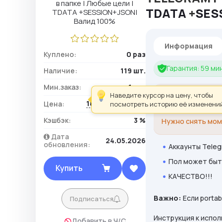
TDATA
+
SES
Информация
Куплено:
0 раз
Гарантия: 59 мин
Наличие:
119 шт.
Мин.заказ:
1 шт.
Наведите курсор на цену, чтобы
Для произведени
188,50 ₽ / шт.
Цена:
посмотреть историю её изменений
Мы подготовили
Кэшбэк:
3 %
Нужно снять мом
Дата
24.05.2026
обновления:
Аккаунты Telegr
Пол может быть
Купить
КАЧЕСТВО!!!
Важно:
Если portab
Подписаться
Инструкция к испо
Добавить в Ч/С