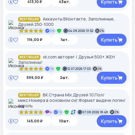
Купить
413,10 ₽
43шт.
Аккаунты ВКонтакте, Заполненые,
BESTSELLER
Друзей 250-1000
0%
04.08.2026 13:52
2%
Купить
116,00 ₽
1шт.
vk.com авторег / Друзья 500+ ЖЕН
BESTSELLER
Заполнены!
1%
12.07.2026 17:03
2%
Купить
599,00 ₽
2шт.
ВК.Страна Mix.Друзей 10.Пол/
BESTSELLER
микс.Номера в основном снг.Формат выдачи логин/
пароль
4
1%
07.08.2026 18:48
2%
Купить
145,00 ₽
10шт.