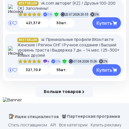
vk.com авторег (KZ) / Друзья 100-200
BESTSELLER
(Ж) Заполнены!
0%
22.07.2026 20:33
2%
Купить
421,37 ₽
30шт.
📊 Премиальные профили ВКонтакте
BESTSELLER
Женские | Регион СНГ | Ручное создание | Высший
уровень траста | Выдержка 7 дн. – 14 мес. | 25–300+
живых друзей
4
0%
07.08.2026 13:26
2%
Купить
327,70 ₽
55шт.
Больше товаров
Партнерская программа
Ищем специалистов
Стать поставщиком
API
Все категории
Купить рекламу