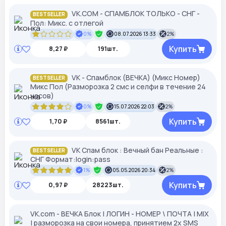
VK.COM - СПАМБЛОК ТОЛЬКО - СНГ -
BESTSELLER
Пол: Микс. с отлегой
0%
08.07.2026 13:33
2%
Купить
8,27 ₽
191шт.
VK - Спамблок (ВЕЧКА) (Микс Номер)
BESTSELLER
Микс Пол (Разморозка 2 смс и селфи в течение 24
часов)
0%
15.07.2026 22:03
2%
Купить
1,70 ₽
8561шт.
VK Спам блок : Вечный бан Реальные :
BESTSELLER
СНГ Формат:login:pass
1%
05.05.2026 20:34
2%
Купить
0,97 ₽
28223шт.
VK.com - ВЕЧКА Блок | ЛОГИН - НОМЕР \ ПОЧТА | MIX
| разморозка на свои номера, принятием 2х SMS