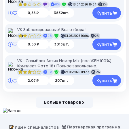
1
0%
18.04.2026 16:34
2%
Купить
0,56 ₽
3832шт.
VK Заблокированные! Без отбора!
0%
31.05.2026 16:04
2%
Купить
0,63 ₽
3013шт.
VK - Спамблок Актив Номер Mix (пол ЖЕН100%)
Комплект Фото 18+ Полное заполнение.
0%
27.05.2026 09:33
2%
Купить
2,07 ₽
207шт.
Больше товаров
Партнерская программа
Ищем специалистов