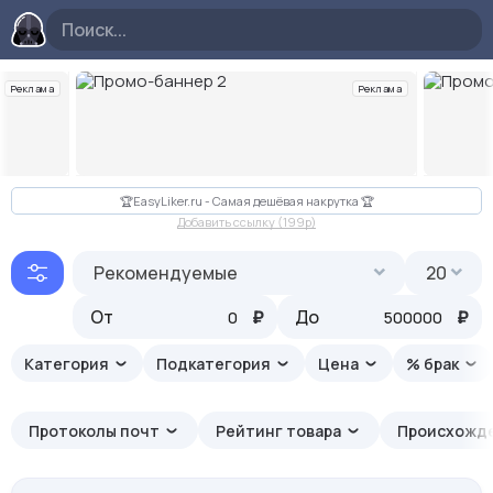
Реклама
Реклама
Слайд 2 из 10
🏆EasyLiker.ru - Самая дешёвая накрутка 🏆
Добавить ссылку (199p)
Рекомендуемые
20
От
₽
До
₽
Категория
Подкатегория
Цена
% брак
Протоколы почт
Рейтинг товара
Происхожд