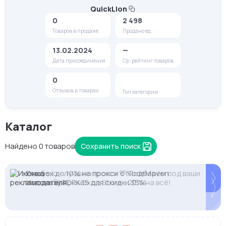
QuickLion
0
2 498
Товаров в продаже
Продано ед.
13.02.2024
—
Дата присоединения
Ср. рейтинг товаров
0
Отзывов в товарах
Топ категории
Каталог
Найдено 0 товаров
Сохранить поиск
Кешбек до 10% на прокси с NodeMaven.
Proxys.io - лучшие прокси 💚 Подберём под ваши
Используй DRK35 для скидки 35%
задачи 🚀 Промокод Store - 20% на всё!