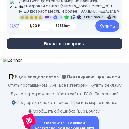
дней | web доступен номер не привязан |
Активирован oauth2 (refresh_toke + client_id) |
IP:EU |возраст месяц и более | ЗАМЕНА НЕВАЛИДА
6
0%
03.08.2026 22:16
2%
Купить
1,90 ₽
87551шт.
Больше товаров >
Партнерская программа
Ищем специалистов
Стать поставщиком
API
Все категории
Купить рекламу
Лучшее предложение
Карта сайта
FAQ
База знаний
Поддержка маркетплейса
Правила маркетплейса
🪲 Сообщить об ошибке (Bug Bounty)
Оставь отзыв о нашем
маркетплейсе и получи скидку!