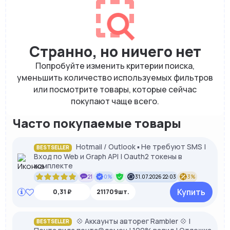
Странно, но ничего нет
Попробуйте изменить критерии поиска,
уменьшить количество используемых фильтров
или посмотрите товары, которые сейчас
покупают чаще всего.
Часто покупаемые товары
Hotmail / Outlook ▪︎ Не требуют SMS |
BESTSELLER
Вход по Web и Graph API | Oauth2 токены в
комплекте
21
0%
31.07.2026 22:03
3%
Купить
0,31 ₽
211709шт.
💠 Аккаунты авторег Rambler 💠 |
BESTSELLER