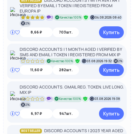
DISCORD ACCOUNTS | WITH AVATAR |
BESTSELLER
VERIFIED BY EMAIL | TOKEN | REGISTERED FROM
EUROPA IP
3
Качество 100%
04.08.2026 08:40
2%
Купить
8,66 ₽
703шт.
DISCORD ACCOUNTS | 1 MONTH AGED | VERIFIED BY
SMS AND EMAIL | TOKEN | REGISTERED FROM MIX IP
Качество 100%
03.08.2026 19:32
2%
Купить
11,60 ₽
282шт.
DISCORD ACCOUNTS. GMAIL REG. TOKEN. LIVE LONG.
MIX IP
1
Качество 100%
03.08.2026 19:38
2%
Купить
6,97 ₽
947шт.
DISCORD ACCOUNTS | 2023 YEAR AGED
BESTSELLER