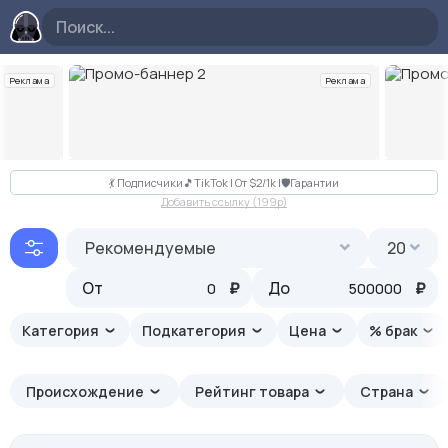
Реклама
Реклама
Слайд 2 из 10
💃 Подписчики🎵TikTok | От $2/1k |🛡Гарантии
Добавить ссылку (199p)
Рекомендуемые
20
От
₽
До
₽
Категория
Подкатегория
Цена
% брак
Происхождение
Рейтинг товара
Страна