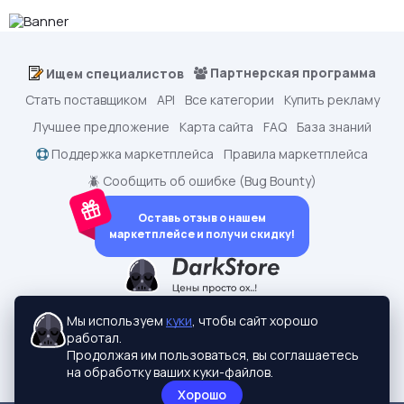
Партнерская программа
Ищем специалистов
Стать поставщиком
API
Все категории
Купить рекламу
Лучшее предложение
Карта сайта
FAQ
База знаний
Поддержка маркетплейса
Правила маркетплейса
🪲 Сообщить об ошибке (Bug Bounty)
Оставь отзыв о нашем
маркетплейсе и получи скидку!
dark.shopping - Маркетплейс аккаунтов
2015-2026 © dark.shopping
Мы используем
куки
, чтобы сайт хорошо
Актуальные адреса:
darkstore.contact
работал.
Политики конфиденциальности
Продолжая им пользоваться, вы соглашаетесь
на обработку ваших куки-файлов.
Хорошо