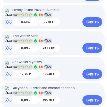
Lovely Anime Puzzle: Summer
2%
Купить
8,49 ₽
727шт.
The Winter Mind
2%
Купить
11,89 ₽
2484шт.
Snowfall's Mystery
2%
Купить
12,40 ₽
1963шт.
Yakyosho - Terror and escape at school
2%
Купить
11,89 ₽
2277шт.