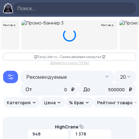
Реклама
Реклама
Слайд 3 из 10
🏆EasyLiker.ru - Самая дешёвая накрутка 🏆
Добавить ссылку (199p)
Рекомендуемые
20
От
₽
До
₽
Категория
Цена
% брак
Рейтинг товара
HighCrane
948
1 378