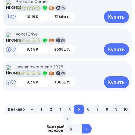
Paradise Corner
2%
Купить
10,19 ₽
3146шт.
Voxel Drive
2%
Купить
9,34 ₽
2596шт.
Lawnmower game 2026
2%
Купить
9,34 ₽
3085шт.
В начало
«
1
2
3
4
5
6
7
8
9
10
»
Быстрый
>
переход