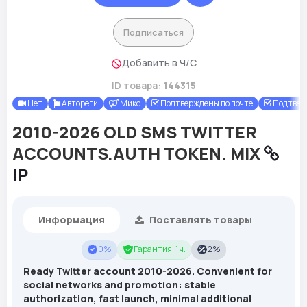
Подписаться
Добавить в Ч/С
ID товара:
144315
Нет
Автореги
Микс
Подтверждены по почте
Подтвер
2010-2026 OLD SMS TWITTER
ACCOUNTS.AUTH TOKEN. MIX
IP
Информация
Поставлять товары
0%
Гарантия: 1 ч.
2%
Ready Twitter account 2010-2026. Convenient for
social networks and promotion: stable
authorization, fast launch, minimal additional