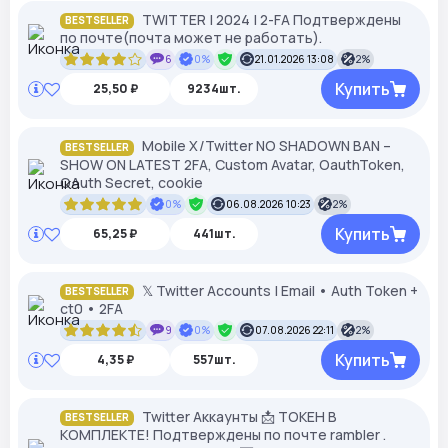
TWITTER | 2024 | 2-FA Подтверждены
BESTSELLER
по почте(почта может не работать).
6
0%
21.01.2026 13:08
2%
Купить
25,50 ₽
9234шт.
Mobile X/Twitter NO SHADOWN BAN –
BESTSELLER
SHOW ON LATEST 2FA, Custom Avatar, OauthToken,
OAuth Secret, cookie
0%
06.08.2026 10:23
2%
Купить
65,25 ₽
441шт.
𝕏 Twitter Accounts | Email • Auth Token +
BESTSELLER
ct0 • 2FA
9
0%
07.08.2026 22:11
2%
Купить
4,35 ₽
557шт.
Twitter Аккаунты 📩 ТОКЕН В
BESTSELLER
КОМПЛЕКТЕ! Подтверждены по почте rambler .