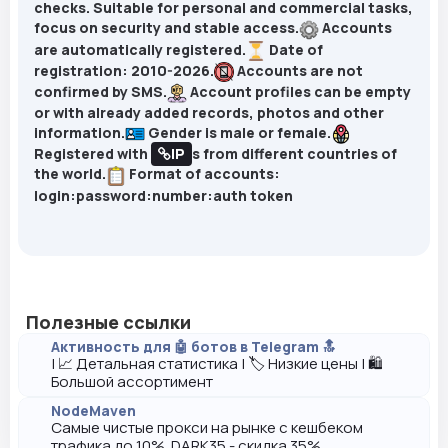
checks. Suitable for personal and commercial tasks,
focus on security and stable access.
Accounts
are automatically registered.
Date of
registration: 2010-2026.
Accounts are not
confirmed by SMS.
Account profiles can be empty
or with already added records, photos and other
information.
Gender is male or female.
Registered with
IP
s from different countries of
the world.
Format of accounts:
login:password:number:auth token
Полезные ссылки
Активность для 🤖 ботов в Telegram 🔝
| 📈 Детальная статистика | 🏷️ Низкие цены | 🛍️
Большой ассортимент
NodeMaven
Самые чистые прокси на рынке с кешбеком
трафика до 10%. DARK35 - скидка 35%.