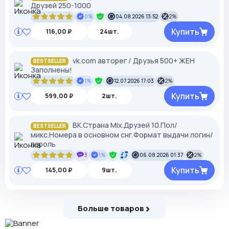
Друзей 250-1000
0%
04.08.2026 13:52
2%
Купить
116,00 ₽
24шт.
vk.com авторег / Друзья 500+ ЖЕН
BESTSELLER
Заполнены!
1%
12.07.2026 17:03
2%
Купить
599,00 ₽
2шт.
ВК.Страна Mix.Друзей 10.Пол/
BESTSELLER
микс.Номера в основном снг.Формат выдачи логин/
пароль
3
1%
06.08.2026 01:37
2%
Купить
145,00 ₽
9шт.
Больше товаров