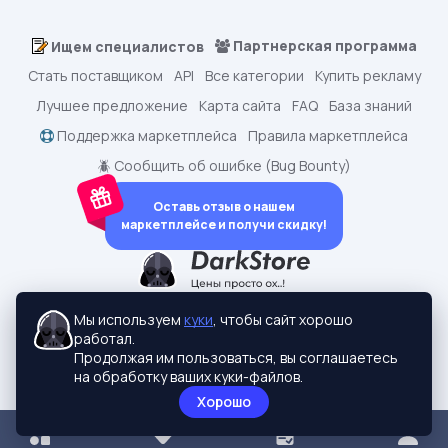
Партнерская программа
Ищем специалистов
Стать поставщиком
API
Все категории
Купить рекламу
Лучшее предложение
Карта сайта
FAQ
База знаний
Поддержка маркетплейса
Правила маркетплейса
🪲 Сообщить об ошибке (Bug Bounty)
Оставь отзыв о нашем
маркетплейсе и получи скидку!
dark.shopping - Маркетплейс аккаунтов
2015-2026 © dark.shopping
Мы используем
куки
, чтобы сайт хорошо
Актуальные адреса:
darkstore.contact
работал.
Политики конфиденциальности
Продолжая им пользоваться, вы соглашаетесь
на обработку ваших куки-файлов.
Хорошо