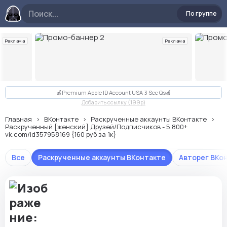
По группе
Реклама
Реклама
Слайд 2 из 10
🍎Premium Apple ID Account USA 3 Sec Qs🍎
Добавить ссылку (199p)
Главная
ВКонтакте
Раскрученные аккаунты ВКонтакте
Раскрученный [женский] Друзей/Подписчиков - 5 800+
vk.com/id357958169 {160 руб за 1к}
Все
Раскрученные аккаунты ВКонтакте
Авторег ВКо