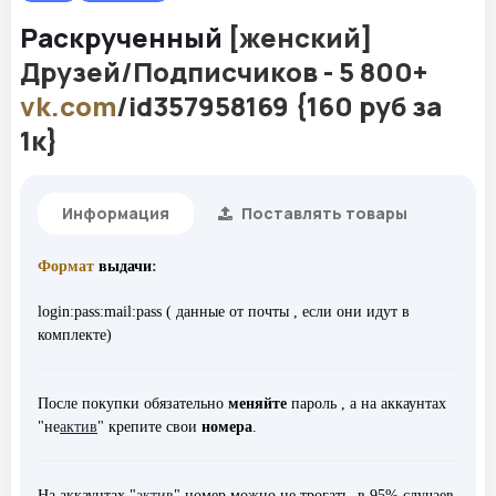
Раскрученный
[женский]
Друзей/Подписчиков - 5 800+
vk.com
/id357958169 {160 руб за
1к}
Информация
Поставлять товары
Формат
выдачи
:
login:pass:mail:pass ( данные от почты , если они идут в
комплекте)
После покупки обязательно
меняйте
пароль , а на аккаунтах
"не
актив
" крепите свои
номера
.
На аккаунтах "
актив
" номер можно не трогать, в 95% случаев