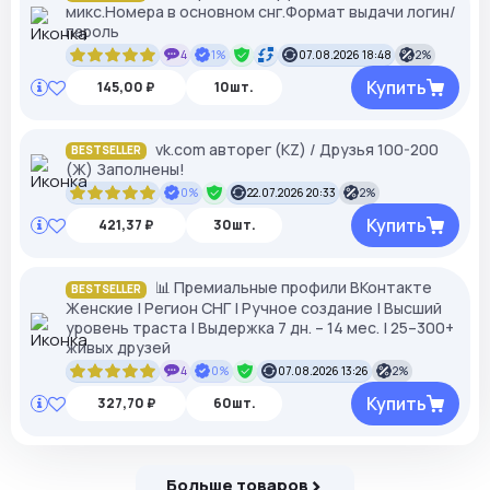
микс.Номера в основном снг.Формат выдачи логин/
пароль
4
1%
07.08.2026 18:48
2%
Купить
145,00 ₽
10шт.
vk.com авторег (KZ) / Друзья 100-200
BESTSELLER
(Ж) Заполнены!
0%
22.07.2026 20:33
2%
Купить
421,37 ₽
30шт.
📊 Премиальные профили ВКонтакте
BESTSELLER
Женские | Регион СНГ | Ручное создание | Высший
уровень траста | Выдержка 7 дн. – 14 мес. | 25–300+
живых друзей
4
0%
07.08.2026 13:26
2%
Купить
327,70 ₽
60шт.
Больше товаров