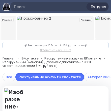
По группе
Реклама
Реклама
Слайд 2 из 10
🍎 Premium Apple ID Account USA @gmail.com 🍎
Добавить ссылку (199p)
Главная
ВКонтакте
Раскрученные аккаунты ВКонтакте
Раскрученный [женский] Друзей/Подписчиков - 7 900+
vk.com/id490525688 {160 руб за 1к}
Все
Раскрученные аккаунты ВКонтакте
Авторег ВКо