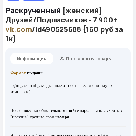
Раскрученный
[женский]
Друзей/Подписчиков - 7 900+
vk.com
/id490525688 {160 руб за
1к}
Информация
Поставлять товары
Формат
выдачи
:
login:pass:mail:pass ( данные от почты , если они идут в
комплекте)
После покупки обязательно
меняйте
пароль , а на аккаунтах
"не
актив
" крепите свои
номера
.
На аккаунтах "
актив
" номер можно не трогать, в 95% случаев