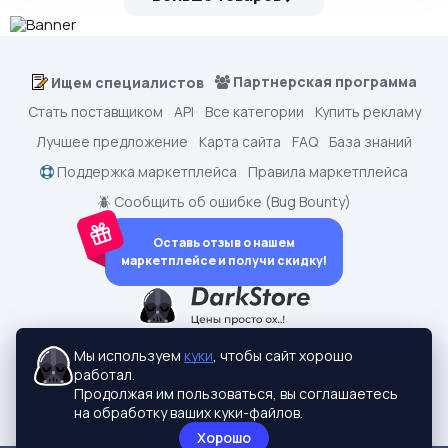
Партнерская программа
Ищем специалистов
Стать поставщиком
API
Все категории
Купить рекламу
Лучшее предложение
Карта сайта
FAQ
База знаний
Поддержка маркетплейса
Правила маркетплейса
🪲 Сообщить об ошибке (Bug Bounty)
Оставь отзыв о нашем
маркетплейсе и получи скидку!
dark.shopping - Маркетплейс аккаунтов
2015-2026 © dark.shopping
Мы используем
куки
, чтобы сайт хорошо
Актуальные адреса:
darkstore.contact
работал.
Политики конфиденциальности
Продолжая им пользоваться, вы соглашаетесь
на обработку ваших куки-файлов.
Хорошо