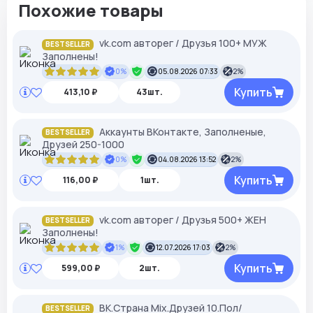
Похожие товары
vk.com авторег / Друзья 100+ МУЖ
BESTSELLER
Заполнены!
0%
05.08.2026 07:33
2%
Купить
413,10 ₽
43шт.
Аккаунты ВКонтакте, Заполненые,
BESTSELLER
Друзей 250-1000
0%
04.08.2026 13:52
2%
Купить
116,00 ₽
1шт.
vk.com авторег / Друзья 500+ ЖЕН
BESTSELLER
Заполнены!
1%
12.07.2026 17:03
2%
Купить
599,00 ₽
2шт.
ВК.Страна Mix.Друзей 10.Пол/
BESTSELLER