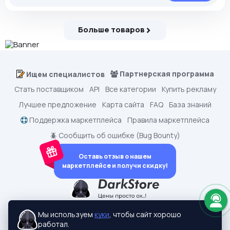
Больше товаров
Партнерская программа
Ищем специалистов
Стать поставщиком
API
Все категории
Купить рекламу
Лучшее предложение
Карта сайта
FAQ
База знаний
Поддержка маркетплейса
Правила маркетплейса
🪲 Сообщить об ошибке (Bug Bounty)
Оставь отзыв о нашем
маркетплейсе и получи скидку!
dark.shopping - Маркетплейс аккаунтов
2015-2026 © dark.shopping
Мы используем
куки
, чтобы сайт хорошо
Актуальные адреса:
darkstore.contact
работал.
Политики конфиденциальности