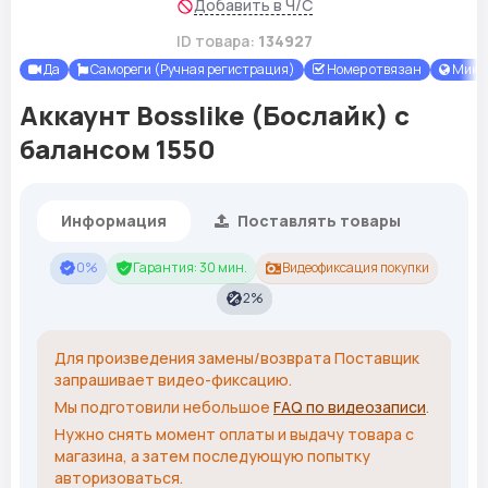
Добавить в Ч/С
ID товара:
134927
Да
Самореги (Ручная регистрация)
Номер отвязан
Микс
Аккаунт Bosslike (Бослайк) с
балансом 1550
Информация
Поставлять товары
0%
Гарантия: 30 мин.
Видеофиксация покупки
2%
Для произведения замены/возврата Поставщик
запрашивает видео-фиксацию.
Мы подготовили небольшое
FAQ по видеозаписи
.
Нужно снять момент оплаты и выдачу товара с
магазина, а затем последующую попытку
авторизоваться.