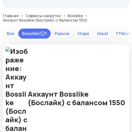
Главная
Сервисы накрутки
Bosslike
Аккаунт Bosslike (Бослайк) с балансом 1550
Все
Bosslike
|
1
Разное
Vtope
likest
YTMons
Аккаунт Bosslike
(Бослайк) с балансом 1550