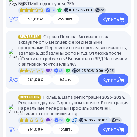
FIRSTMAIL с доступом, 2FА.
5%
16.07.2026 18:16
2%
Купить
58,00 ₽
2598шт.
Страна Польша. Активность на
BESTSELLER
аккаунте от 6 месяцев с ежедневными
прогревами. Переписки по интересам, активность,
аватарка, добавлены фото и т.д. Отлежка после
покупки не требуется! Возможно с ЗРД Частичной
с активной почтой или 2ФА
2
4%
29.05.2026 10:00
2%
Купить
261,00 ₽
94шт.
Польша. Дата регистрации 2023-2024.
BESTSELLER
Реальные друзья. С доступом к почте. Регистрация
на реальные телефоны! Профиль заполнен,
активность переписки и т.д.
4
2%
04.06.2026 18:18
2%
Купить
261,00 ₽
135шт.