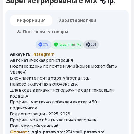
Зарегистрированы с MIX
ip
.
Информация
Характеристики
Поставлять товары
0%
Гарантия: 1 ч.
2%
Аккаунты
Instagram
Автоматическая регистрация
Подтверждены по почте и SMS(номер может быть
удален)
В комплекте почта https://firstmail.ltd/
На всех аккаунтах включена 2FA
Для входа в аккаунт используйте сайт генерации
кода 2FA
Профиль: частично добавлен аватар и 50+
подписчиков
Год регистрации - 2025-2026
Профиль может быть частично заполнен
Пол: мужской/женский
Формат
: login:password
:
2FA
:
mail:
password