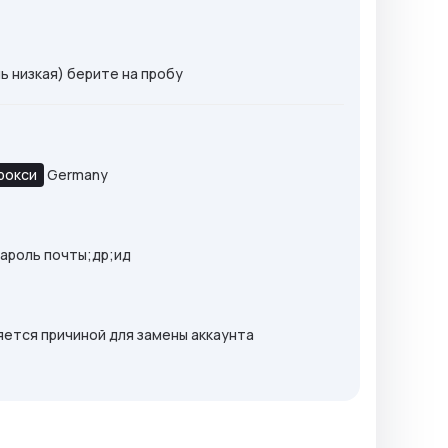
ь низкая) берите на пробу
рокси
Germany
;пароль почты;др;ид
ляется причиной для замены аккаунта