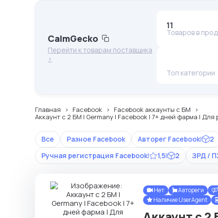
11
Товаров в про
CalmGecko
Перейти к товарам поставщика
>
Топ категории
Главная
Facebook
Facebook аккаунты с БМ
Аккаунт с 2 БМ | Germany | Facebook | 7+ дней фарма | Д
Все
Разное Facebook
Авторег Facebook
|
2
Ручная регистрация Facebook
|
1,5
|
2
ЗРД / 
Нет
Автореги
Наличие UserAgent
Аккаунт с 2 