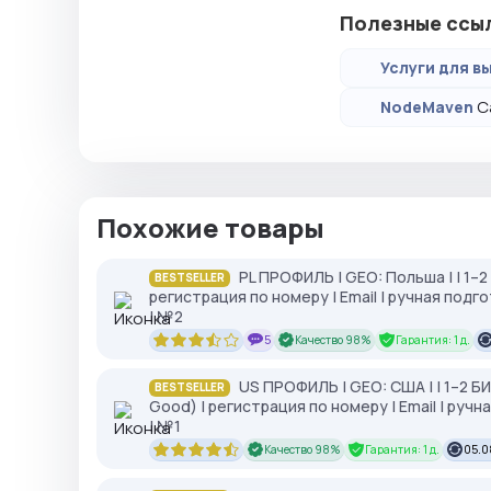
Полезные ссы
Услуги для вы
С
NodeMaven
Похожие товары
PL ПРОФИЛЬ | GEO: Польша | | 1–
BESTSELLER
регистрация по номеру | Email | ручная под
| №2
5
Качество 98%
Гарантия: 1 д.
US ПРОФИЛЬ | GEO: США | | 1–2 
BESTSELLER
Good) | регистрация по номеру | Email | ру
| №1
Качество 98%
Гарантия: 1 д.
05.0