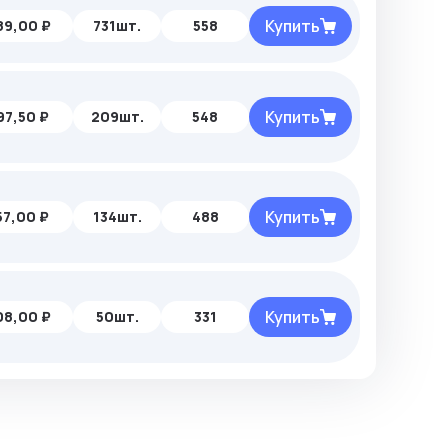
Купить
89,00 ₽
731шт.
558
Купить
97,50 ₽
209шт.
548
Купить
57,00 ₽
134шт.
488
Купить
08,00 ₽
50шт.
331