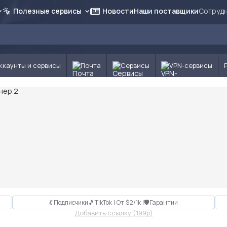
Полезные сервисы
Новости
Наши поставщики
Сотрудн
ккаунты и сервисы
Почта
Сервисы
VPN-сервисы
💃 Подписчики🎵TikTok | От $2/1k |🛡Гарантии
Добавить ссылку (199p)