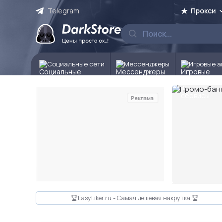
Telegram
Прокси
Социальные сети
Мессенджеры
Игровые а
Реклама
Слайд 2 из 10
🏆EasyLiker.ru - Самая дешёвая накрутка 🏆