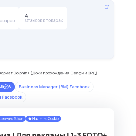
4
Отзывов в товарах
товаров
r Формат Dolphin+ (Доки прохождения Селфи и ЗРД)
М
|
6
Business Manager (BM) Facebook
и Facebook
аличие Token
Наличие Cookie
рма | Для рекламы | 1-3 FOTO+