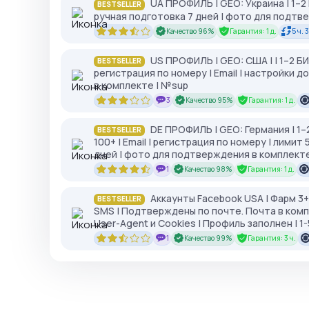
UA ПРОФИЛЬ | GEO: Украина | 1–2
BESTSELLER
ручная подготовка 7 дней | фото для подтв
Качество 96%
Гарантия: 1 д.
5 ч. 
US ПРОФИЛЬ | GEO: США | | 1–2 Б
BESTSELLER
регистрация по номеру | Email | настройки 
в комплекте | №sup
3
Качество 95%
Гарантия: 1 д.
DE ПРОФИЛЬ | GEO: Германия | 1
BESTSELLER
100+ | Email | регистрация по номеру | лимит
дней | фото для подтверждения в комплекте
1
Качество 98%
Гарантия: 1 д.
Аккаунты Facebook USA | Фарм 3+
BESTSELLER
SMS | Подтверждены по почте. Почта в комп
User-Agent и Cookies | Профиль заполнен | 1-5
1
Качество 99%
Гарантия: 3 ч.