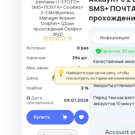
SMS+ ПОЧТ
прохождени
Информация
Куплено:
0 раз
Гарантия: 30 мин
Наличие:
394 шт.
Качественные аккау
Мин.заказ:
1 шт.
Наведите курсор на цену, чтобы
ОБЯЗАТЕЛЬНО ПЕРЕ
323,00 ₽ / шт.
Цена:
посмотреть историю её изменений
Аккаунты отличного
Кэшбэк:
2 %
Перед тем как взят
Дата
09.07.2026
обновления:
аккаунтов 10 минут
Купить