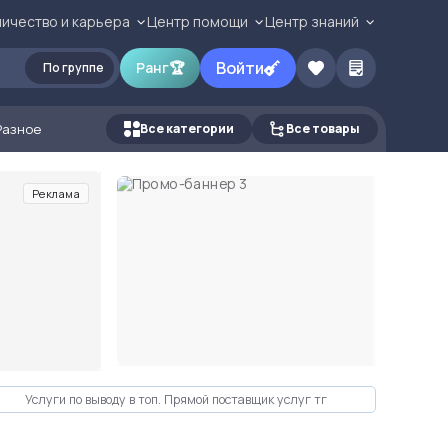
ичество и карьера
Центр помощи
Центр знаний
Войти
Ранг
🏆
По группе
Разное
Все категории
Все товары
Реклама
Услуги по выводу в топ. Прямой поставщик услуг тг