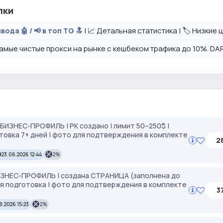
лки
| 📈 Детальная статистика | 🏷️ Низкие
вода 🤖 / 📢 в топ TG 🔝
амые чистые прокси на рынке с кешбеком трафика до 10%. DAR
2 БИЗНЕС-ПРОФИЛЬ | РК создано | лимит 50–250$ |
готовка 7+ дней | фото для подтверждения в комплекте
2
23.06.2026 12:44
2%
БИЗНЕС-ПРОФИЛЬ | создана СТРАНИЦА (заполнена до
чная подготовка | фото для подтверждения в комплекте
3
8.2026 15:23
2%