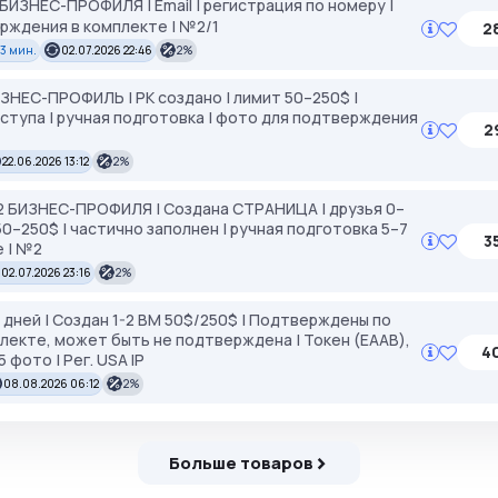
 БИЗНЕС-ПРОФИЛЯ | Email | регистрация по номеру |
ерждения в комплекте | №2/1
2
33 мин.
02.07.2026 22:46
2%
ИЗНЕС-ПРОФИЛЬ | РК создано | лимит 50–250$ |
доступа | ручная подготовка | фото для подтверждения
2
22.06.2026 13:12
2%
–2 БИЗНЕС-ПРОФИЛЯ | Создана СТРАНИЦА | друзья 0–
 50–250$ | частично заполнен | ручная подготовка 5–7
3
 | №2
02.07.2026 23:16
2%
 дней | Создан 1-2 BM 50$/250$ | Подтверждены по
лекте, может быть не подтверждена | Токен (EAAB),
4
 фото | Рег. USA IP
08.08.2026 06:12
2%
Больше товаров