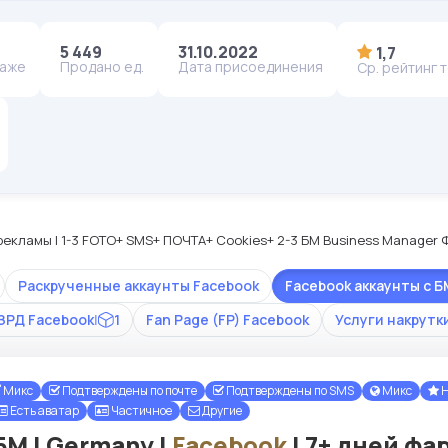
5 449
31.10.2022
1,7
даже
Продано ед.
Дата присоединения
Ср. рейтинг 
ля рекламы | 1-3 FOTO+ SMS+ ПОЧТА+ Cookies+ 2-3 БМ Business Manage
Раскрученные аккаунты Facebook
Facebook аккаунты с Б
ПЗРД Facebook
|
1
Fan Page (FP) Facebook
Услуги накрутк
Микс
Подтверждены по почте
Подтверждены по SMS
Микс
Н
Есть аватар
Частичное
Другие
БМ | Germany |
Facebook
| 7+ дней фа