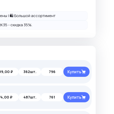
 цены | 🛍️ Большой ассортимент
K35 - скидка 35%.
Купить
89,00 ₽
362шт.
796
Купить
74,00 ₽
487шт.
761