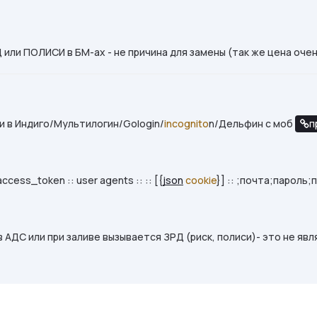
или ПОЛИСИ в БМ-ах - не причина для замены (так же цена очен
и в Индиго/Мультилогин/Gologin/
incognito
n/Дельфин с моб
п
ccess_token :: user agents :: :: [{
json
cookie
}] :: ;почта;пароль
в АДС или при заливе вызывается ЗРД (риск, полиси)- это не яв