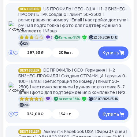
US ПРОФИЛЬ | GEO: США | | 1–2 БИЗНЕС-
BESTSELLER
ПРОФИЛЬ | РК создано | лимит 50–250$ |
регистрация по номеру | Email | настройки доступа |
ручная подготовка | фото для подтверждения в
комплекте | №sup
3
Качество 95%
22.06.2026 13:12
2%
Купить
297,50 ₽
209шт.
DE ПРОФИЛЬ | GEO: Германия | 1–2
BESTSELLER
БИЗНЕС-ПРОФИЛЯ | Создана СТРАНИЦА | друзья 0–
100+ | Email | регистрация по номеру | лимит 50–
250$ | частично заполнен | ручная подготовка 5–7
дней | фото для подтверждения в комплекте | №2
1
Качество 98%
02.07.2026 23:16
2%
Купить
357,00 ₽
134шт.
Аккаунты Facebook USA | Фарм 3+ дней |
BESTSELLER
Создан 1-2 BM 50$/250$ | Подтверждены по SMS |