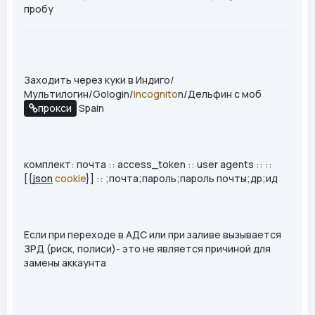
пробу
Заходить через куки в Индиго/
Мультилогин/Gologin/
incognito
n/Дельфин с моб
прокси
Spain
комплект: почта :: access_token :: user agents :: ::
[{
json
cookie
}] :: ;почта;пароль;пароль почты;др;ид
Если при переходе в АДС или при заливе вызывается
ЗРД (риск, полиси)- это не является причиной для
замены аккаунта