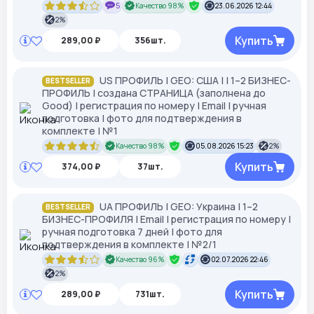
5
Качество 98%
23.06.2026 12:44
2%
Купить
289,00 ₽
356шт.
US ПРОФИЛЬ | GEO: США | | 1–2 БИЗНЕС-
BESTSELLER
ПРОФИЛЬ | создана СТРАНИЦА (заполнена до
Good) | регистрация по номеру | Email | ручная
подготовка | фото для подтверждения в
комплекте | №1
Качество 98%
05.08.2026 15:23
2%
Купить
374,00 ₽
37шт.
UA ПРОФИЛЬ | GEO: Украина | 1–2
BESTSELLER
БИЗНЕС-ПРОФИЛЯ | Email | регистрация по номеру |
ручная подготовка 7 дней | фото для
подтверждения в комплекте | №2/1
Качество 96%
02.07.2026 22:46
2%
Купить
289,00 ₽
731шт.