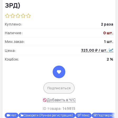
Куплено:
2 раза
Наличие:
0 шт.
Мин.заказ:
1 шт.
323,00 ₽ / шт.
Цена:
Кэшбэк:
2 %
Подписаться
Добавить в Ч/С
ID товара:
149815
Нет
Самореги (Ручная регистрация)
Микс
Подтверждены