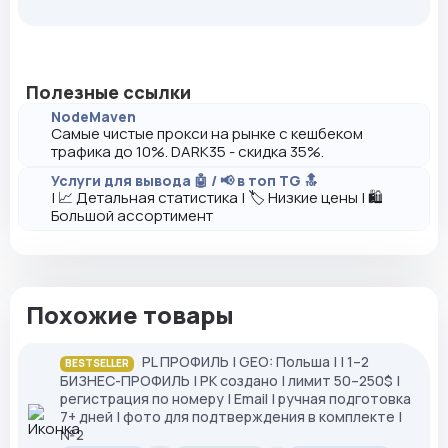
Полезные ссылки
NodeMaven
Самые чистые прокси на рынке с кешбеком
трафика до 10%. DARK35 - скидка 35%.
Услуги для вывода 🤖 / 📢 в топ TG 🔝
| 📈 Детальная статистика | 🏷️ Низкие цены | 🛍️
Большой ассортимент
Похожие товары
PL ПРОФИЛЬ | GEO: Польша | | 1–2
BESTSELLER
БИЗНЕС-ПРОФИЛЬ | РК создано | лимит 50–250$ |
регистрация по номеру | Email | ручная подготовка
7+ дней | фото для подтверждения в комплекте |
№2