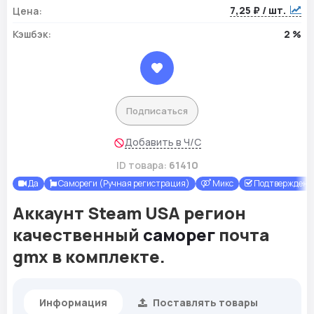
7,25 ₽ / шт.
Цена:
Кэшбэк:
2 %
Подписаться
Добавить в Ч/С
ID товара:
61410
Да
Самореги (Ручная регистрация)
Микс
Подтверждены 
Аккаунт Steam USA регион
качественный
саморег
почта
gmx в комплекте.
Информация
Поставлять товары