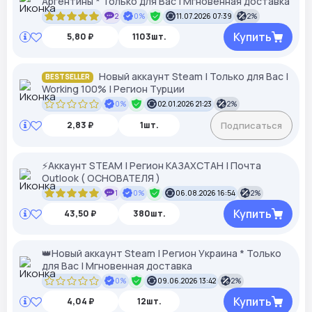
Аргентины * Только для Вас | Мгновенная доставка
2
0%
11.07.2026 07:39
2%
Купить
5,80 ₽
1103шт.
Новый аккаунт Steam | Только для Вас |
BESTSELLER
Working 100% | Регион Турции
0%
02.01.2026 21:23
2%
2,83 ₽
1шт.
Подписаться
⚡Аккаунт STEAM | Регион КАЗАХСТАН | Почта
Outlook ( ОСНОВАТЕЛЯ )
1
0%
06.08.2026 16:54
2%
Купить
43,50 ₽
380шт.
👑Новый аккаунт Steam | Регион Украина * Только
для Вас | Мгновенная доставка
0%
09.06.2026 13:42
2%
Купить
4,04 ₽
12шт.