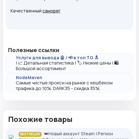
Качественный
саморег
Полезные ссылки
Услуги для вывода 🤖 / 📢 в топ TG 🔝
| 📈 Детальная статистика | 🏷️ Низкие цены | 🛍️
Большой ассортимент
NodeMaven
Самые чистые прокси на рынке с кешбеком
трафика до 10%. DARK35 - скидка 35%.
Похожие товары
👑Новый аккаунт Steam | Регион
BESTSELLER