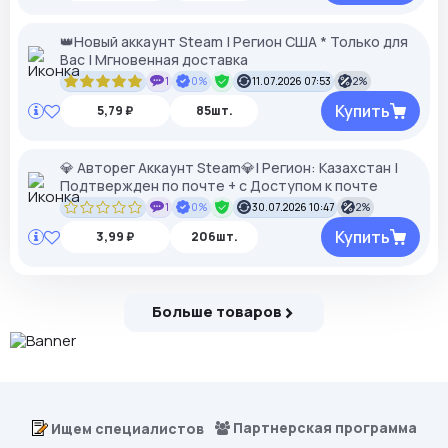
👑Новый аккаунт Steam | Регион США * Только для
Вас | Мгновенная доставка
1
0%
11.07.2026 07:53
2%
Купить
5,79 ₽
85шт.
💎 Авторег Аккаунт Steam💎| Регион: Казахстан |
Подтвержден по почте + с Доступом к почте
1
0%
30.07.2026 10:47
2%
Купить
3,99 ₽
206шт.
Больше товаров
Партнерская программа
Ищем специалистов