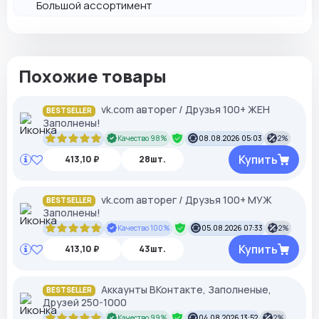
Большой ассортимент
Похожие товары
vk.com авторег / Друзья 100+ ЖЕН
BESTSELLER
Заполнены!
Качество 98%
08.08.2026 05:03
2%
Купить
413,10 ₽
28шт.
vk.com авторег / Друзья 100+ МУЖ
BESTSELLER
Заполнены!
Качество 100%
05.08.2026 07:33
2%
Купить
413,10 ₽
43шт.
Аккаунты ВКонтакте, Заполненые,
BESTSELLER
Друзей 250-1000
Качество 99%
04.08.2026 13:52
2%