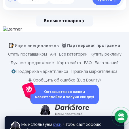
Больше товаров
Партнерская программа
Ищем специалистов
Стать поставщиком
API
Все категории
Купить рекламу
Лучшее предложение
Карта сайта
FAQ
База знаний
Поддержка маркетплейса
Правила маркетплейса
🪲 Сообщить об ошибке (Bug Bounty)
Оставь отзыв о нашем
маркетплейсе и получи скидку!
dark.shopping - Маркетплейс аккаунтов
2015-2026 © dark.shopping
Мы используем
куки
, чтобы сайт хорошо
Актуальные адреса:
darkstore.contact