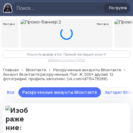
По группе
Реклама
Реклама
Слайд 2 из 10
Услуги по выводу в топ. Прямой поставщик услуг тг
Добавить ссылку (199p)
Главная
ВКонтакте
Раскрученные аккаунты ВКонтакте
Аккаунт Вконтакте раскрученный, Пол: Ж, 500+ друзей, 12
фотографий, профиль заполнен, (vk.com/id715478288)
Все
Раскрученные аккаунты ВКонтакте
Авторег ВКо