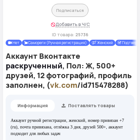
Подписаться
Добавить в Ч/С
ID товара:
25736
Нет
Самореги (Ручная регистрация)
Женский
Подтвержд
Аккаунт Вконтакте
раскрученный
, Пол: Ж, 500+
друзей, 12 фотографий, профиль
заполнен, (
vk.com
/id715478288)
Информация
Поставлять товары
Аккаунт ручной регистрации, женский, номер привязан +7
(ru), почта привязана, отлёжка 3 дня, друзей 500+, аккаунт
подходит для любых задач