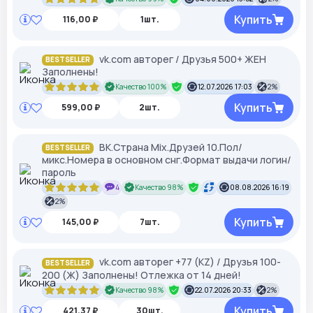
Купить
116,00 ₽
1шт.
vk.com авторег / Друзья 500+ ЖЕН
BESTSELLER
Заполнены!
Качество 100%
12.07.2026 17:03
2%
Купить
599,00 ₽
2шт.
ВК.Страна Mix.Друзей 10.Пол/
BESTSELLER
микс.Номера в основном снг.Формат выдачи логин/
пароль
4
Качество 98%
08.08.2026 16:19
2%
Купить
145,00 ₽
7шт.
vk.com авторег +77 (KZ) / Друзья 100-
BESTSELLER
200 (Ж) Заполнены! Отлежка от 14 дней!
Качество 98%
22.07.2026 20:33
2%
Купить
421,37 ₽
30шт.