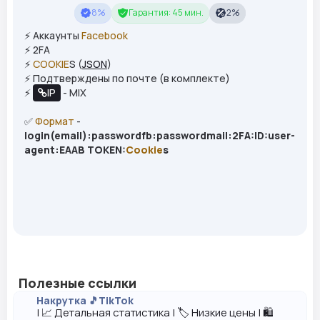
8%
Гарантия: 45 мин.
2%
⚡️ Аккаунты
Facebook
⚡️ 2FA
⚡️
COOKIE
S (
JSON
)
⚡️ Подтверждены по почте (в комплекте)
⚡️
IP
- MIX
✅
Формат
-
login(email):passwordfb:passwordmail:2FA:ID:user-
agent:EAAB TOKEN:
Cookie
s
Полезные ссылки
Накрутка 🎵TikTok
| 📈 Детальная статистика | 🏷️ Низкие цены | 🛍️