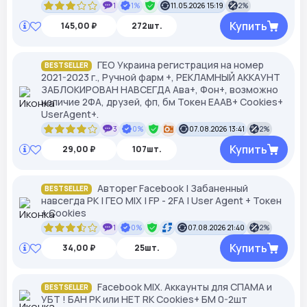
1
1%
11.05.2026 15:19
2%
Купить
145,00 ₽
272шт.
ГЕО Украина регистрация на номер
BESTSELLER
2021-2023 г., Ручной фарм +, РЕКЛАМНЫЙ АККАУНТ
ЗАБЛОКИРОВАН НАВСЕГДА Ава+, Фон+, возможно
наличие 2ФА, друзей, фп, бм Токен EAAB+ Cookies+
UserAgent+.
3
0%
07.08.2026 13:41
2%
Купить
29,00 ₽
107шт.
Авторег Facebook | Забаненный
BESTSELLER
навсегда РК | ГЕО MIX | FP - 2FA | User Agent + Токен
+ Cookies
1
0%
07.08.2026 21:40
2%
Купить
34,00 ₽
25шт.
Facebook MIX. Аккаунты для СПАМА и
BESTSELLER
УБТ ! БАН РК или НЕТ RK Cookies+ БМ 0-2шт