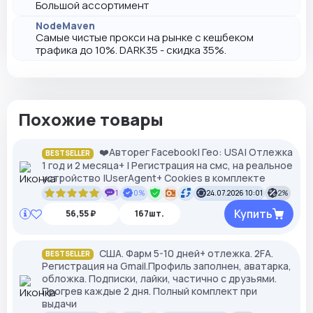
Большой ассортимент
NodeMaven
Самые чистые прокси на рынке с кешбеком
трафика до 10%. DARK35 - скидка 35%.
Похожие товары
❤️Авторег Facebook| Гео: USA| Отлежка
BESTSELLER
1 год и 2 месяца+ | Регистрация на смс, на реальное
устройство |UserAgent+ Cookies в комплекте
1
0%
24.07.2026 10:01
2%
Купить
56,55 ₽
167шт.
США. Фарм 5-10 дней+ отлежка. 2FA.
BESTSELLER
Регистрация на Gmail.Профиль заполнен, аватарка,
обложка. Подписки, лайки, частично с друзьями.
Прогрев каждые 2 дня. Полный комплект при
выдачи