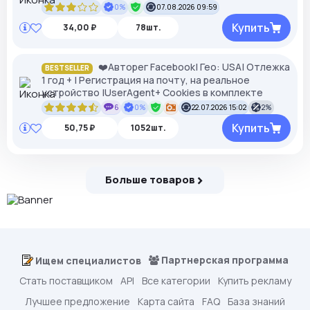
0%
07.08.2026 09:59
Купить
34,00 ₽
78шт.
❤️Авторег Facebook| Гео: USA| Отлежка
BESTSELLER
1 год + | Регистрация на почту, на реальное
устройство |UserAgent+ Cookies в комплекте
6
0%
22.07.2026 15:02
2%
Купить
50,75 ₽
1052шт.
Больше товаров
Партнерская программа
Ищем специалистов
Стать поставщиком
API
Все категории
Купить рекламу
Лучшее предложение
Карта сайта
FAQ
База знаний