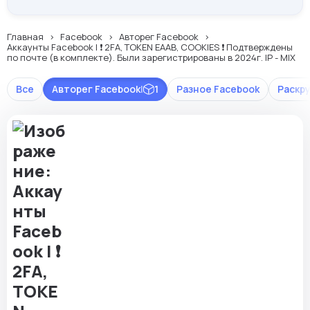
Главная
Facebook
Авторег Facebook
Аккаунты Facebook | ❗️ 2FA, TOKEN EAAB, COOKIES ❗️ Подтверждены
по почте (в комплекте). Были зарегистрированы в 2024г. IP - MIX
Все
Авторег Facebook
|
1
Разное Facebook
Раскр