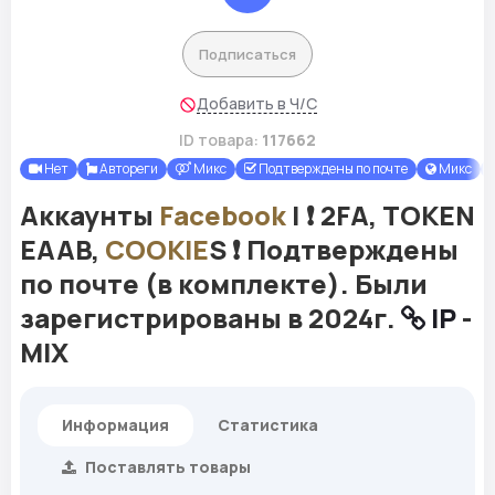
Подписаться
Добавить в Ч/С
ID товара:
117662
Нет
Автореги
Микс
Подтверждены по почте
Микс
Аккаунты
Facebook
| ❗️ 2FA, TOKEN
EAAB,
COOKIE
S ❗️ Подтверждены
по почте (в комплекте). Были
зарегистрированы в 2024г.
IP
-
MIX
Информация
Статистика
Поставлять товары