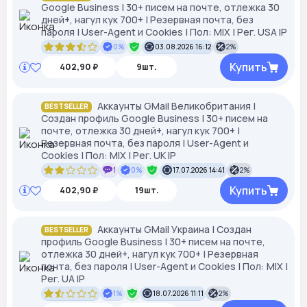
Google Business | 30+ писем на почте, отлежка 30
дней+, нагул кук 700+ | Резервная почта, без
пароля | User-Agent и Cookies | Пол: MIX | Рег. USA IP
0%
03.08.2026 16:12
2%
Купить
402,90 ₽
9шт.
Аккаунты GMail Великобритания |
BESTSELLER
Создан профиль Google Business | 30+ писем на
почте, отлежка 30 дней+, нагул кук 700+ |
Резервная почта, без пароля | User-Agent и
Cookies | Пол: MIX | Рег. UK IP
1
0%
17.07.2026 14:41
2%
Купить
402,90 ₽
19шт.
Аккаунты GMail Украина | Создан
BESTSELLER
профиль Google Business | 30+ писем на почте,
отлежка 30 дней+, нагул кук 700+ | Резервная
почта, без пароля | User-Agent и Cookies | Пол: MIX |
Рег. UA IP
1%
18.07.2026 11:11
2%