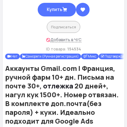
Купить
Подписаться
Добавить в Ч/С
ID товара:
154534
Нет
Самореги (Ручная регистрация)
Микс
Подтверждены
Аккаунты Gmail.com | Франция,
ручной фарм 10+ дн. Письма на
почте 30+,
отлежка
20 дней+,
нагул кук 1500+. Номер отвязан.
В комплекте доп.почта(без
пароля) + куки. Идеально
подходит для Google Ads