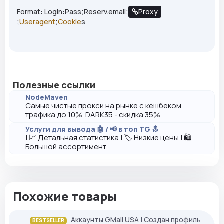
Format: Login:Pass;Reserv.email;
Proxy
;
Useragent
;
Cookie
s
Полезные ссылки
NodeMaven
Самые чистые прокси на рынке с кешбеком
трафика до 10%. DARK35 - скидка 35%.
Услуги для вывода 🤖 / 📢 в топ TG 🔝
| 📈 Детальная статистика | 🏷️ Низкие цены | 🛍️
Большой ассортимент
Похожие товары
Аккаунты GMail USA | Создан профиль
BESTSELLER