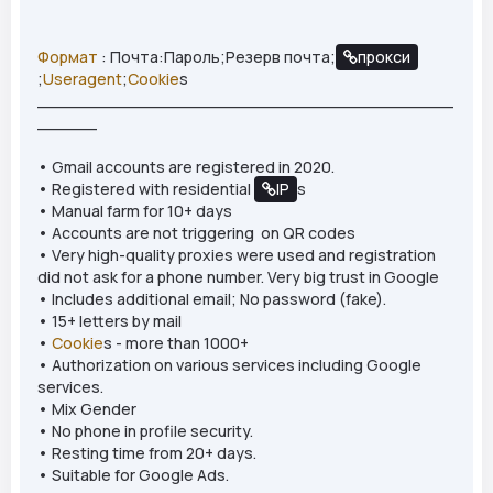
Формат
: Почта:Пароль;Резерв почта;
прокси
;
Useragent
;
Cookie
s
__________________________________________
______
• Gmail accounts are registered in 2020.
• Registered with residential
IP
s
• Manual farm for 10+ days
• Accounts are not triggering on QR codes
• Very high-quality proxies were used and registration
did not ask for a phone number. Very big trust in Google
• Includes additional email; No password (fake).
• 15+ letters by mail
•
Cookie
s - more than 1000+
• Authorization on various services including Google
services.
• Mix Gender
• No phone in profile security.
• Resting time from 20+ days.
• Suitable for Google Ads.