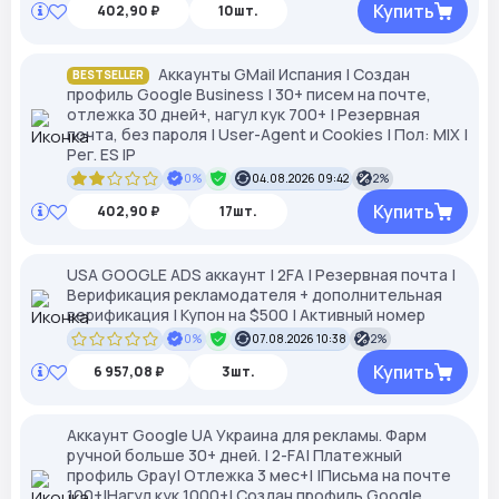
Купить
402,90 ₽
10шт.
Аккаунты GMail Испания | Создан
BESTSELLER
профиль Google Business | 30+ писем на почте,
отлежка 30 дней+, нагул кук 700+ | Резервная
почта, без пароля | User-Agent и Cookies | Пол: MIX |
Рег. ES IP
0%
04.08.2026 09:42
2%
Купить
402,90 ₽
17шт.
USA GOOGLE ADS аккаунт | 2FA | Резервная почта |
Верификация рекламодателя + дополнительная
верификация | Купон на $500 | Активный номер
0%
07.08.2026 10:38
2%
Купить
6 957,08 ₽
3шт.
Аккаунт Google UA Украина для рекламы. Фарм
ручной больше 30+ дней. | 2-FA| Платежный
профиль Gpay| Отлежка 3 мес+| |Письма на почте
100+|Нагул кук 1000+| Создан профиль Google