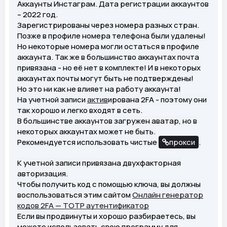
Аккаунты Инстаграм. Дата регистрации аккаунтов
– 2022 год.
Зарегистрированы через номера разных стран.
Позже в профиле номера телефона были удалены!
Но некоторые номера могли остаться в профиле
аккаунта. Так же в большинство аккаунтах почта
привязана - но её нет в комплекте! И в некоторых
аккаунтах почты могут быть не подтверждены!
Но это ни как не влияет на работу аккаунта!
На учетной записи
актив
ирована 2FA - поэтому они
так хорошо и легко входят в сеть.
В большинстве аккаунтов загружен аватар, но в
некоторых аккаунтах может не быть.
Рекомендуется использовать чистые
прокси
.
К учетной записи привязана двухфакторная
авторизация.
Чтобы получить код с помощью ключа, вы должны
воспользоваться этим сайтом
Онлайн генератор
кодов 2FA — TOTP аутентификатор
Если вы продвинуты и хорошо разбираетесь, вы
можете использовать свою программу для