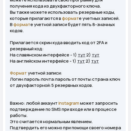
получения кода из двухфакторного ключа.
Вы также можете использовать резервные коды,
которые прилагаются в
формат
е учетных записей.
В
формат
е учетной записи будет пять 8-значных
кодов.
Прилагается скрин куда вводить код от 2FA и
резервный код:
На славянском интерфейсе - 1)
тут
2)
тут
На английском интерфейсе - 1)
тут
2)
тут
Формат
учетной записи:
Логин:пароль:почта:пароль от почты:страна:ключ
от двухфакторной:5 резервных кодов.
Важно: любой аккаунт
Instagram
может запросить
подтверждение по SMS при входе или в процессе
работы.
Это считается нормальным явлением.
Подтвердить его можно при помощи своего номера