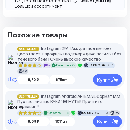
| 📈 Детальная статистика | 🏷️ Низкие цены | 🛍️
Большой ассортимент
Похожие товары
Instagram 2FA | Аккуратное имя без
BESTSELLER
цифр | пост + профиль | подтверждено по SMS | без
теневого бана | Очень высокое качество
5
Качество 97%
03.08.2026 08:10
2%
Купить
8,70 ₽
875шт.
Instagram Android API EMAIL Формат IAM
BESTSELLER
Пустые, чистые КУКИ ЧЕКНУТЫ! Прочтите
описание!!
Качество 100%
09.08.2026 08:03
2%
Купить
9,09 ₽
1011шт.