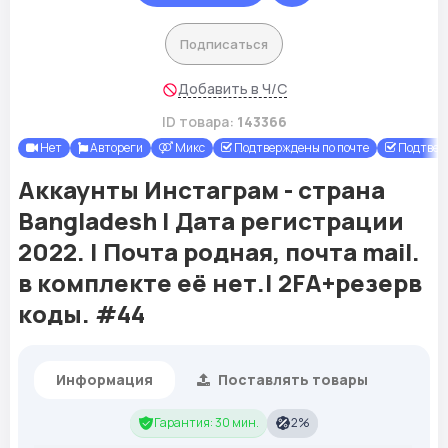
Подписаться
Добавить в Ч/С
ID товара:
143366
Нет
Автореги
Микс
Подтверждены по почте
Подтвер
Аккаунты Инстаграм - страна
Bangladesh | Дата регистрации
2022. | Почта родная, почта mail.
в комплекте её нет.| 2FA+резерв
коды. #44
Информация
Поставлять товары
Гарантия: 30 мин.
2%