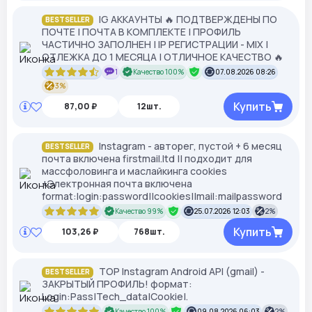
IG АККАУНТЫ 🔥 ПОДТВЕРЖДЕНЫ ПО
BESTSELLER
ПОЧТЕ | ПОЧТА В КОМПЛЕКТЕ | ПРОФИЛЬ
ЧАСТИЧНО ЗАПОЛНЕН | IP РЕГИСТРАЦИИ - MIX |
ОТЛЕЖКА ДО 1 МЕСЯЦА | ОТЛИЧНОЕ КАЧЕСТВО 🔥
1
Качество 100%
07.08.2026 08:26
3%
Купить
87,00 ₽
12шт.
Instagram - авторег, пустой + 6 месяц
BESTSELLER
почта включена firstmail.ltd || подходит для
массфоловинга и маслайкинга cookies
+Электронная почта включена
format:login:password||cookies||mail:mailpassword
Качество 99%
25.07.2026 12:03
2%
Купить
103,26 ₽
768шт.
TOP Instagram Android API (gmail) -
BESTSELLER
ЗАКРЫТЫЙ ПРОФИЛЬ! формат:
Login:Pass|Tech_data|Cookie|.
Качество 100%
09.08.2026 06:03
2%