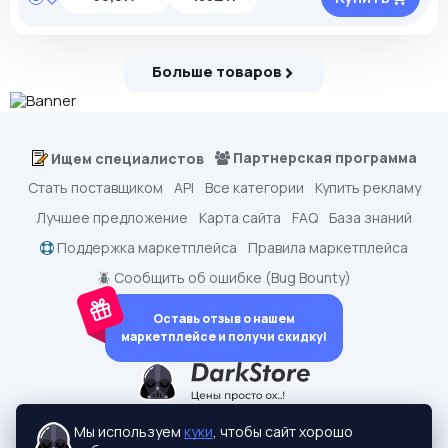
Больше товаров
Партнерская программа
Ищем специалистов
Стать поставщиком
API
Все категории
Купить рекламу
Лучшее предложение
Карта сайта
FAQ
База знаний
Поддержка маркетплейса
Правила маркетплейса
🪲 Сообщить об ошибке (Bug Bounty)
Оставь отзыв о нашем
маркетплейсе и получи скидку!
dark.shopping - Маркетплейс аккаунтов
2015-2026 © dark.shopping
Мы используем
куки
, чтобы сайт хорошо
Актуальные адреса:
darkstore.contact