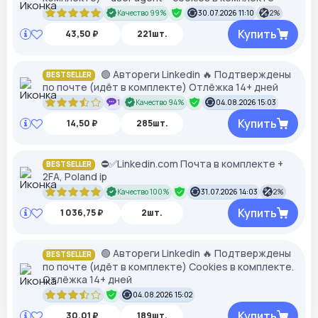
Качество 99%
30.07.2026 11:10
2%
Купить
43,50 ₽
221шт.
🟢 Автореги Linkedin 🔥 Подтверждены
BESTSELLER
по почте (идёт в комплекте) Отлёжка 14+ дней
1
Качество 94%
04.08.2026 15:03
Купить
14,50 ₽
285шт.
⛔️✅Linkedin.com Почта в комплекте +
BESTSELLER
2FA, Poland ip
Качество 100%
31.07.2026 14:03
2%
Купить
1 036,75 ₽
2шт.
🟢 Автореги Linkedin 🔥 Подтверждены
BESTSELLER
по почте (идёт в комплекте) Cookies в комплекте.
Отлёжка 14+ дней
04.08.2026 15:02
Купить
30,01 ₽
189шт.