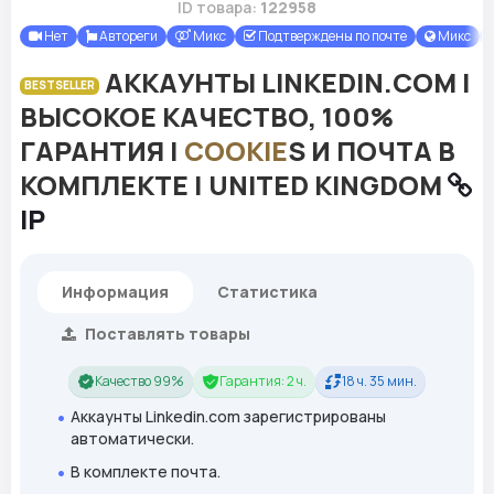
ID товара:
122958
Нет
Автореги
Микс
Подтверждены по почте
Микс
АККАУНТЫ LINKEDIN.COM |
BESTSELLER
ВЫСОКОЕ КАЧЕСТВО, 100%
ГАРАНТИЯ |
COOKIE
S И ПОЧТА В
КОМПЛЕКТЕ | UNITED KINGDOM
IP
Информация
Статистика
Поставлять товары
Качество 99%
Гарантия: 2 ч.
18 ч. 35 мин.
Аккаунты Linkedin.com зарегистрированы
автоматически.
В комплекте почта.