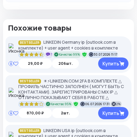
Похожие товары
LINKEDIN Germany ip (outlook.com в
BESTSELLER
комплекте) + user agent + cookies в комплекте
7
Качество 99%
30.07.2026 11:17
Купить
29,00 ₽
206шт.
☀⚡️LINKEDIN.COM 2FA В КОМПЛЕКТЕ △
BESTSELLER
ПРОФИЛЬ ЧАСТИЧНО ЗАПОЛНЕН ( МОГУТ БЫТЬ С
КОНТАКТАМИ). ЗАРЕГИСТРИРОВАНЫ С MIX IP △
ОТЛИЧНО ПОКАЗЫВАЮТ СЕБЯ В РАБОТЕ △
Качество 95%
06.07.2026 17:31
2%
Купить
870,00 ₽
2шт.
LINKEDIN USA ip (outlook.com в
BESTSELLER
комплекте) + user agent + cookies в комплекте