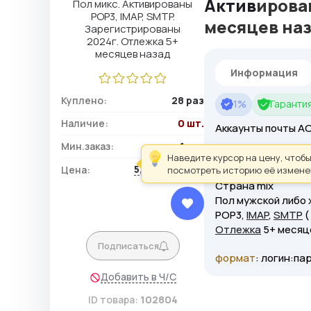
Актив
ирова
месяцев на
Информация
Куплено:
28 раз
1%
Гарантия
Наличие:
0 шт.
Аккаунты почты A
Мин.заказ:
1 шт.
Подтверждены по
Наведите курсор на цену, чтоб
5,61 ₽ / шт.
Цена:
посмотреть историю её измене
Зарегистрированы
Страна mix
Пол мужской либо
POP3,
IMAP
,
SMTP
(
Отлежка
5+ месяц
Подписаться
формат
: логин:па
Добавить в Ч/С
ID товара:
102804