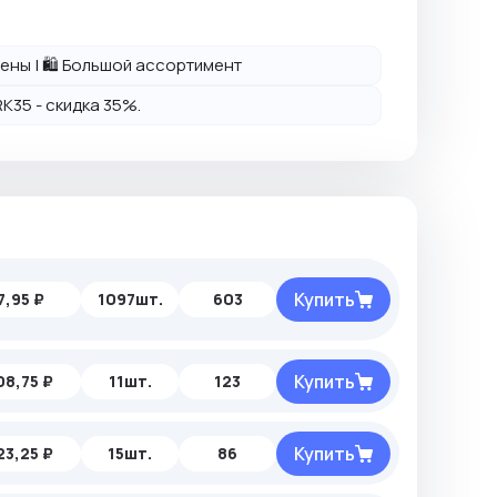
 цены | 🛍️ Большой ассортимент
K35 - скидка 35%.
Купить
7,95 ₽
1097шт.
603
Купить
08,75 ₽
11шт.
123
Купить
23,25 ₽
15шт.
86