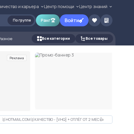
ичество и карьера
Центр помощи
Центр знаний
Войти
Ранг
🏆
По группе
Разное
Все категории
Все товары
Реклама
🥇HOTMAIL.COM🥇КАЧЕСТВО - [VHQ] + ОТЛЁГ ОТ 2 МЕС👍