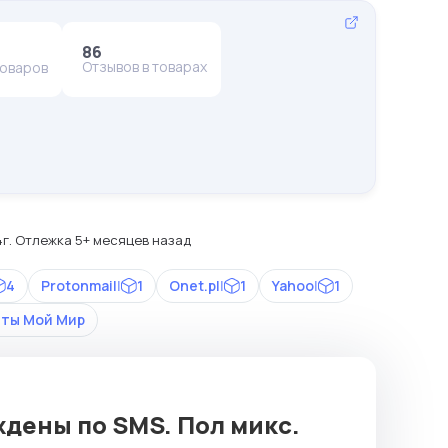
86
Отзывов в товарах
товаров
4г. Отлежка 5+ месяцев назад
4
Protonmail
|
1
Onet.pl
|
1
Yahoo
|
1
нты Мой Мир
дены по SMS. Пол микс.