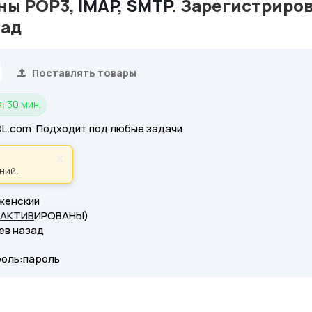
ны POP3,
IMAP
,
SMTP
. Зарегистриро
зад
Поставлять товары
: 30 мин.
OL.com. Подходит под любые задачи
 SMS
ы
×
ний.
 2024г
 женский
АКТИВ
ИРОВАНЫ)
ев назад
роль:пароль