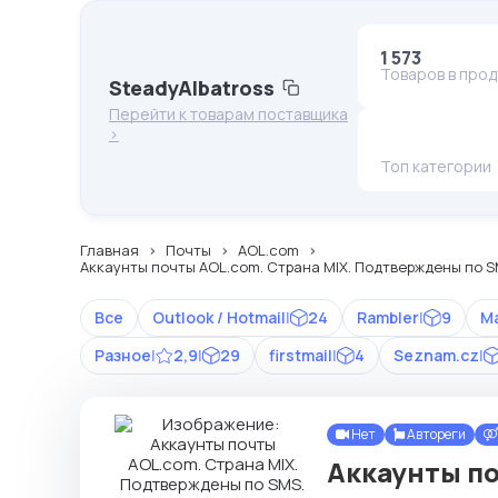
1 573
Товаров в про
SteadyAlbatross
Перейти к товарам поставщика
>
Топ категории
Главная
Почты
AOL.com
Аккаунты почты AOL.com. Страна MIX. Подтверждены по SM
Все
Outlook / Hotmail
|
24
Rambler
|
9
Ma
Разное
|
2,9
|
29
firstmail
|
4
Seznam.cz
|
Нет
Автореги
Аккаунты по