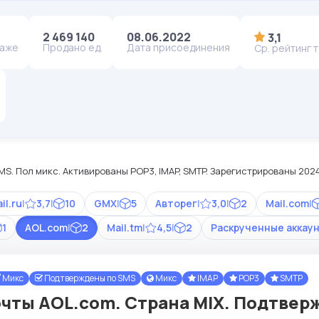
2 469 140
08.06.2022
3,1
даже
Продано ед.
Дата присоединения
Ср. рейтинг 
S. Пол микс. Активированы POP3, IMAP, SMTP. Зарегистрированы 202
il.ru
|
3,7
|
10
GMX
|
5
Авторег
|
3,0
|
2
Mail.com
|
1
AOL.com
|
2
Mail.tm
|
4,5
|
2
Раскрученные аккау
Микс
Подтверждены по SMS
Микс
IMAP
POP3
SMTP
чты AOL.com. Страна MIX. Подтверж