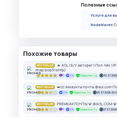
Полезные ссы
Услуги для вы
С
NodeMaven
Похожие товары
🔥 AOL | Б/У авторег | Пол: Mix | 
BESTSELLER
imap/pop3/smtp)
1
0%
Гарантия: 1 д.
30.07.2026
➡️✉️ Аккаунты почты @aol.com 
BESTSELLER
11%
Гарантия: 1 ч.
20.07.2026 20:2
PREMIUM ПОЧТЫ 💎 @AOL.COM 
BESTSELLER
1
8%
Гарантия: 1 ч.
27.07.2026