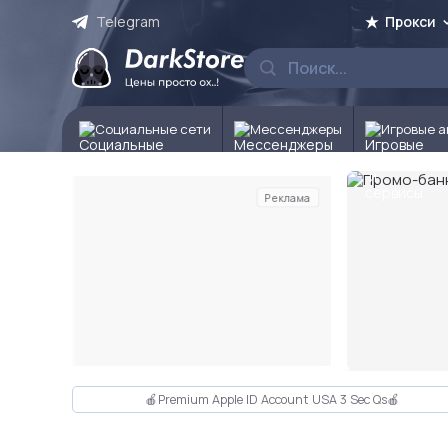
Telegram
Прокси
Социальные сети
Мессенджеры
Игровые а
Реклама
Слайд 2 из 10
🍎Premium Apple ID Account USA 3 Sec Qs🍎