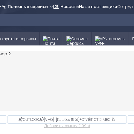
Полезные сервисы
Новости
Наши поставщики
Сотрудн
ккаунты и сервисы
Почта
Сервисы
VPN-сервисы
📬OUTLOOK📬[VHQ]-[Кэшбек 15%]+ОТЛЁГ ОТ 2 МЕС 👍
Добавить ссылку (199p)