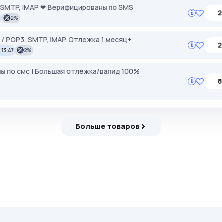
 SMTP, IMAP ❤ Верифицированы по SMS
2
2%
/ POP3, SMTP, IMAP. Отлежка 1 месяц+
2
 13:47
2%
ы по смс | Большая отлёжка/валид 100%
8
Больше товаров