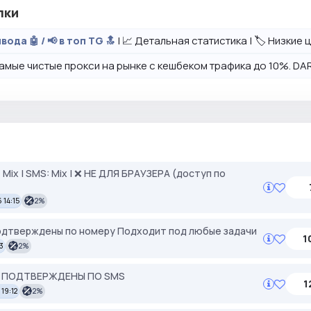
лки
| 📈 Детальная статистика | 🏷️ Низкие
вода 🤖 / 📢 в топ TG 🔝
амые чистые прокси на рынке с кешбеком трафика до 10%. DAR
IP: Mix | SMS: Mix | ❌ НЕ ДЛЯ БРАУЗЕРА (доступ по
 14:15
2%
Подтверждены по номеру Подходит под любые задачи
1
3
2%
 ПОДТВЕРЖДЕНЫ ПО SMS
1
 19:12
2%