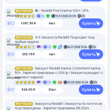
⛔️✅ Reddit Post Karma 100+ | 2FA
BESTSELLER
3%
19.07.2026 20:09
2%
Купить
1 087,50 ₽
6шт.
✡✡ Аккаунты Reddit Подходит под
BESTSELLER
любые задачи
2
0%
24.07.2026 15:24
2%
Купить
253,75 ₽
4шт.
Аккаунт Reddit Karma | Comment karma
BESTSELLER
50+. Зарегистрированы с USA ip | Аккаунты реддит с
коммент кармой
1
0%
02.08.2026 16:49
2%
Купить
348,00 ₽
21шт.
Аккаунты Reddit | Аккаунты по почте не
BESTSELLER
подтверждены . Зарегистрированы 08.2024