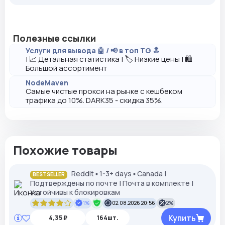
Полезные ссылки
Услуги для вывода 🤖 / 📢 в топ TG 🔝
| 📈 Детальная статистика | 🏷️ Низкие цены | 🛍️
Большой ассортимент
NodeMaven
Самые чистые прокси на рынке с кешбеком
трафика до 10%. DARK35 - скидка 35%.
Похожие товары
Reddit ▪︎ 1-3+ days ▪︎ Canada |
BESTSELLER
Подтверждены по почте | Почта в комплекте |
Устойчивы к блокировкам
1%
02.08.2026 20:56
2%
Купить
4,35 ₽
164шт.