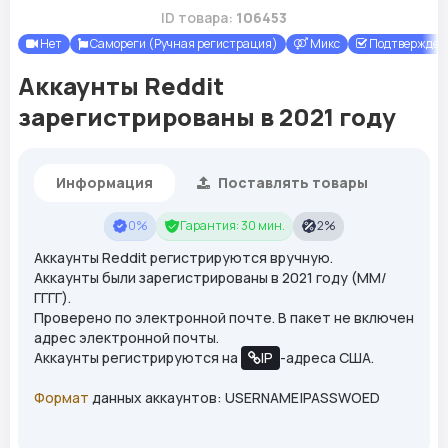
ID товара:
106453
Нет
Самореги (Ручная регистрация)
Микс
Подтверждены
Аккаунты Reddit
зарегистрированы в 2021 году
Информация
Поставлять товары
0%
Гарантия: 30 мин.
2%
Аккаунты Reddit регистрируются вручную.
Аккаунты были зарегистрированы в 2021 году (ММ/
ГГГГ).
Проверено по электронной почте. В пакет не включен
адрес электронной почты.
Аккаунты регистрируются на
IP
-адреса США.
Формат
данных аккаунтов: USERNAME|PASSWOED