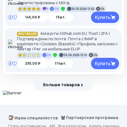
.Зарегистрированы с MIX ip.
1
0%
25.05.2026 13:52
2%
Купить
145,00 ₽
13шт.
Аккаунты Github.com EU Trust | 2FA |
BESTSELLER
Подтверждены по почте. Почта с IMAP в
комплекте | Cookies (Base64) | Профиль заполнен |
Аватар | Рег. на мобильные EU IP
2%
05.06.2026 15:10
2%
Купить
255,00 ₽
174шт.
Больше товаров
Партнерская программа
Ищем специалистов
Стать поставщиком
API
Все категории
Купить рекламу