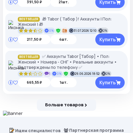
Купить
391,50 ₽
21шт.
🎁 Tabor ( Табор )! Аккаунты | Пол:
BESTSELLER
Женский | 🎁
0%
31.07.2026 12:10
2%
Купить
217,50 ₽
4шт.
✅ Аккаунты Tabor [Табор] • Пол:
BESTSELLER
Женский • Номера - СНГ • Реальные аккаунты •
Подтверждены по телефону ✅
1
0%
29.06.2026 18:52
2%
Купить
665,55 ₽
1шт.
Больше товаров
Партнерская программа
Ищем специалистов