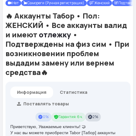
Нет
Самореги (Ручная регистрация)
Женский
Подтверж
🔥 Аккаунты Табор • Пол:
ЖЕНСКИЙ • Все аккаунты валид
и имеют
отлежку
•
Подтверждены на физ сим • При
возникновении проблем
выдадим замену или вернем
средства🔥
Информация
Статистика
Поставлять товары
0%
Гарантия: 6 ч.
2%
Приветствую, Уважаемые клиенты! 🤝
У нас вы можете приобрести Tabor [Табор] аккаунты