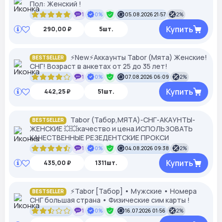
Пол: Женский !
1
0%
05.08.2026 21:57
2%
Купить
290,00 ₽
5шт.
⚡New⚡Аккаунты Tabor (Мята) Женские!
BESTSELLER
СНГ! Возраст в анкетах от 25 до 35 лет!
1
0%
07.08.2026 06:09
2%
Купить
442,25 ₽
51шт.
Tabor (Табор,МЯТА)-СНГ-АКАУНТЫ-
BESTSELLER
ЖЕНСКИЕ 💥💥качество и цена.ИСПОЛЬЗОВАТЬ
КАЧЕСТВЕННЫЕ РЕЗЕДЕНТСКИЕ ПРОКСИ
1
0%
04.08.2026 09:38
2%
Купить
435,00 ₽
1311шт.
⚡Tabor [Табор] • Мужские • Номера
BESTSELLER
СНГ большая страна • Физические сим карты !
1
0%
16.07.2026 01:56
2%