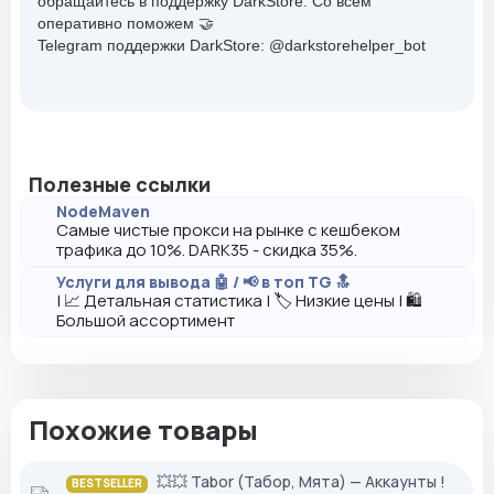
обращайтесь в поддержку DarkStore. Со всем
оперативно поможем 🤝
Telegram поддержки DarkStore: @darkstorehelper_bot
Полезные ссылки
NodeMaven
Самые чистые прокси на рынке с кешбеком
трафика до 10%. DARK35 - скидка 35%.
Услуги для вывода 🤖 / 📢 в топ TG 🔝
| 📈 Детальная статистика | 🏷️ Низкие цены | 🛍️
Большой ассортимент
Похожие товары
💥💥 Tabor (Табор, Мята) — Аккаунты !
BESTSELLER