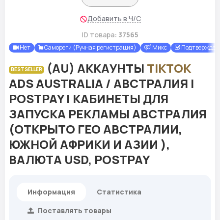
Добавить в Ч/С
ID товара:
37565
Нет
Самореги (Ручная регистрация)
Микс
Подтверждены
(AU) АККАУНТЫ
TIKTOK
BESTSELLER
ADS AUSTRALIA / АВСТРАЛИЯ |
POSTPAY | КАБИНЕТЫ ДЛЯ
ЗАПУСКА РЕКЛАМЫ АВСТРАЛИЯ
(ОТКРЫТО ГЕО АВСТРАЛИИ,
ЮЖНОЙ АФРИКИ И АЗИИ ),
ВАЛЮТА USD, POSTPAY
Информация
Статистика
Поставлять товары