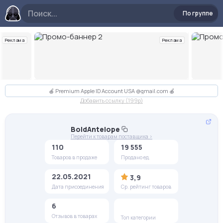
По группе
Реклама
Реклама
Слайд 2 из 10
🍎 Premium Apple ID Account USA @gmail.com 🍎
Добавить ссылку (199p)
BoldAntelope
Перейти к товарам поставщика >
110
19 555
Товаров в продаже
Продано ед.
22.05.2021
3,9
Дата присоединения
Ср. рейтинг товаров
6
Отзывов в товарах
Топ категории