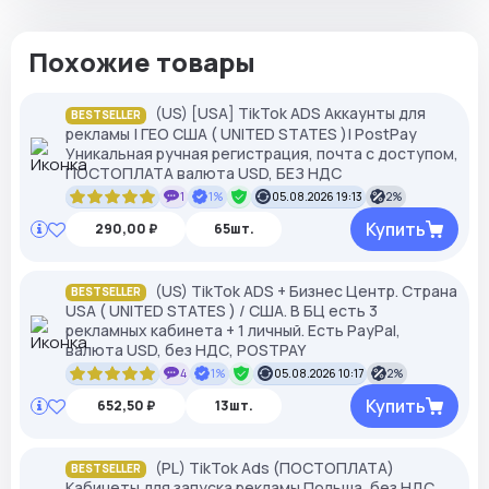
Похожие товары
(US) [USA] TikTok ADS Аккаунты для
BESTSELLER
рекламы | ГЕО США ( UNITED STATES )| PostPay
Уникальная ручная регистрация, почта с доступом,
ПОСТОПЛАТА валюта USD, БЕЗ НДС
1
1%
05.08.2026 19:13
2%
Купить
290,00 ₽
65шт.
(US) TikTok ADS + Бизнес Центр. Страна
BESTSELLER
USA ( UNITED STATES ) / США. В БЦ есть 3
рекламных кабинета + 1 личный. Есть PayPal,
валюта USD, без НДС, POSTPAY
4
1%
05.08.2026 10:17
2%
Купить
652,50 ₽
13шт.
(PL) TikTok Ads (ПОСТОПЛАТА)
BESTSELLER
Кабинеты для запуска рекламы Польша, без НДС