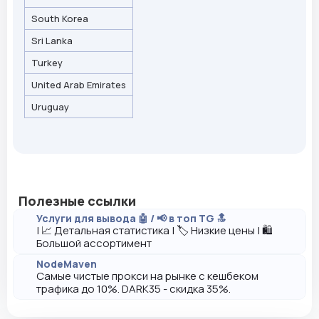
South Korea
Sri Lanka
Turkey
United Arab Emirates
Uruguay
Полезные ссылки
Услуги для вывода 🤖 / 📢 в топ TG 🔝
| 📈 Детальная статистика | 🏷️ Низкие цены | 🛍️
Большой ассортимент
NodeMaven
Самые чистые прокси на рынке с кешбеком
трафика до 10%. DARK35 - скидка 35%.