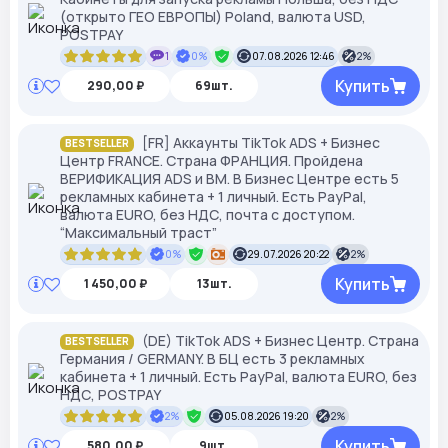
(открыто ГЕО ЕВРОПЫ) Poland, валюта USD,
POSTPAY
1
0%
07.08.2026 12:46
2%
Купить
290,00 ₽
69шт.
[FR] Аккаунты TikTok ADS + Бизнес
BESTSELLER
Центр FRANCE. Страна ФРАНЦИЯ. Пройдена
ВЕРИФИКАЦИЯ ADS и ВМ. В Бизнес Центре есть 5
рекламных кабинета + 1 личный. Есть PayPal,
валюта EURO, без НДС, почта с доступом.
“Максимальный траст”
0%
29.07.2026 20:22
2%
Купить
1 450,00 ₽
13шт.
(DE) TikTok ADS + Бизнес Центр. Страна
BESTSELLER
Германия / GERMANY. В БЦ есть 3 рекламных
кабинета + 1 личный. Есть PayPal, валюта EURO, без
НДС, POSTPAY
2%
05.08.2026 19:20
2%
Купить
580,00 ₽
9шт.