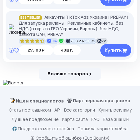
Аккаунты TikTok Ads Украина | PREPAY |
BESTSELLER
Для запуска рекламы | Рекламные кабинеты, без
НДС (открыто ГЕО Украины, Европы), без НДС,
валюта UAH, PREPAY
0%
21.07.2026 10:42
2%
Купить
255,00 ₽
40шт.
Больше товаров
Партнерская программа
Ищем специалистов
Стать поставщиком
API
Все категории
Купить рекламу
Лучшее предложение
Карта сайта
FAQ
База знаний
Поддержка маркетплейса
Правила маркетплейса
🪲 Сообщить об ошибке (Bug Bounty)