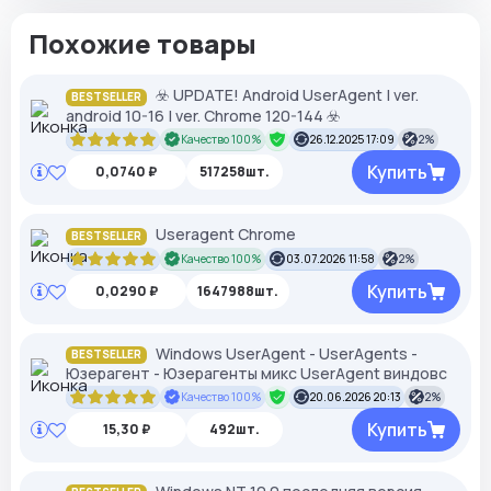
Похожие товары
☣️ UPDATE! Android UserAgent | ver.
BESTSELLER
android 10-16 | ver. Chrome 120-144 ☣️
Качество 100%
26.12.2025 17:09
2%
Купить
0,0740 ₽
517258шт.
Useragent Chrome
BESTSELLER
Качество 100%
03.07.2026 11:58
2%
Купить
0,0290 ₽
1647988шт.
Windows UserAgent - UserAgents -
BESTSELLER
Юзерагент - Юзерагенты микс UserAgent виндовс
Качество 100%
20.06.2026 20:13
2%
Купить
15,30 ₽
492шт.