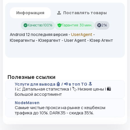
Информация
Поставлять товары
Качество 100%
Гарантия: 30 мин.
2%
Android 12 последняя версия -
UserAgent
-
Юзерагенты - Юзерагент - User Agent - Юзер Агент
Полезные ссылки
Услуги для вывода 🤖 / 📢 в топ TG 🔝
| 📈 Детальная статистика | 🏷️ Низкие цены | 🛍️
Большой ассортимент
NodeMaven
Самые чистые прокси на рынке с кешбеком
трафика до 10%. DARK35 - скидка 35%.