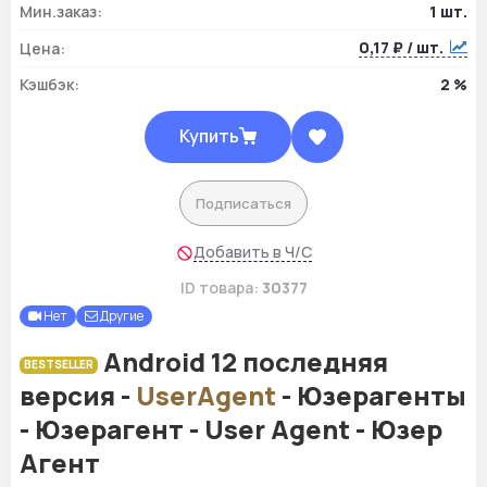
Мин.заказ:
1 шт.
0,17 ₽ / шт.
Цена:
Кэшбэк:
2 %
Купить
Подписаться
Добавить в Ч/С
ID товара:
30377
Нет
Другие
Android 12 последняя
BESTSELLER
версия -
UserAgent
- Юзерагенты
- Юзерагент - User Agent - Юзер
Агент