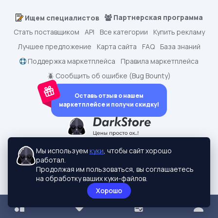
Партнерская программа
Ищем специалистов
Стать поставщиком
API
Все категории
Купить рекламу
Лучшее предложение
Карта сайта
FAQ
База знаний
Поддержка маркетплейса
Правила маркетплейса
🪲 Сообщить об ошибке (Bug Bounty)
Оставь отзыв о нашем
маркетплейсе и получи скидку!
dark.shopping - Маркетплейс аккаунтов
2015-2026 © dark.shopping
Мы используем
куки
, чтобы сайт хорошо
Актуальные адреса:
darkstore.contact
работал.
Политики конфиденциальности
Продолжая им пользоваться, вы соглашаетесь
на обработку ваших куки-файлов.
Хорошо