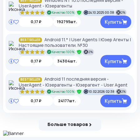
Windows NT 10.0 последняя версия -
BESTSELLER
UserAgent - Юзерагенты
Качество 100%
24.10.2025 00:38
2%
Купить
0,17 ₽
192795шт.
Android 11.* | User Agents | Юзер Агенты |
BESTSELLER
Настоящие пользователи. №30
Качество 100%
2%
Купить
0,17 ₽
34304шт.
Android 11 последняя версия -
BESTSELLER
UserAgent - Юзерагенты - Юзерагент - User Agent
Качество 100%
10.02.2026 02:38
2%
Купить
0,17 ₽
24177шт.
Больше товаров