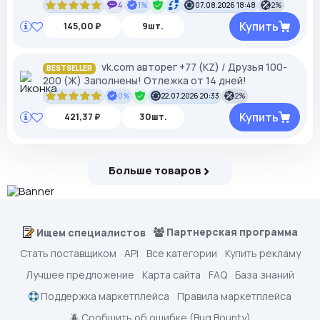
4
1%
07.08.2026 18:48
2%
Купить
145,00 ₽
9шт.
vk.com авторег +77 (KZ) / Друзья 100-
BESTSELLER
200 (Ж) Заполнены! Отлежка от 14 дней!
0%
22.07.2026 20:33
2%
Купить
421,37 ₽
30шт.
Больше товаров
Партнерская программа
Ищем специалистов
Стать поставщиком
API
Все категории
Купить рекламу
Лучшее предложение
Карта сайта
FAQ
База знаний
Поддержка маркетплейса
Правила маркетплейса
🪲 Сообщить об ошибке (Bug Bounty)