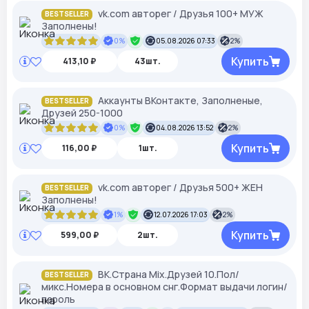
vk.com авторег / Друзья 100+ МУЖ
BESTSELLER
Заполнены!
0%
05.08.2026 07:33
2%
Купить
413,10 ₽
43шт.
Аккаунты ВКонтакте, Заполненые,
BESTSELLER
Друзей 250-1000
0%
04.08.2026 13:52
2%
Купить
116,00 ₽
1шт.
vk.com авторег / Друзья 500+ ЖЕН
BESTSELLER
Заполнены!
1%
12.07.2026 17:03
2%
Купить
599,00 ₽
2шт.
ВК.Страна Mix.Друзей 10.Пол/
BESTSELLER
микс.Номера в основном снг.Формат выдачи логин/
пароль