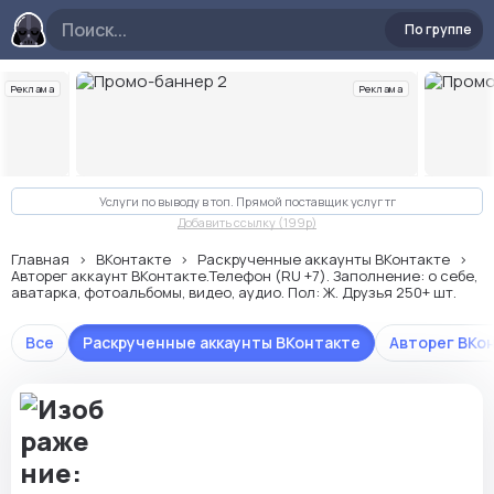
По группе
Реклама
Реклама
Слайд 2 из 10
Услуги по выводу в топ. Прямой поставщик услуг тг
Добавить ссылку (199p)
Главная
ВКонтакте
Раскрученные аккаунты ВКонтакте
Авторег аккаунт ВКонтакте.Телефон (RU +7). Заполнение: о себе,
аватарка, фотоальбомы, видео, аудио. Пол: Ж. Друзья 250+ шт.
Все
Раскрученные аккаунты ВКонтакте
Авторег ВКо