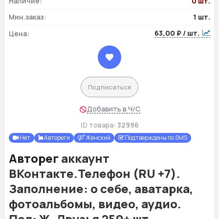
Наличие:
0 шт.
Мин.заказ:
1 шт.
63,00 ₽ / шт.
Цена:
Подписаться
Добавить в Ч/С
ID товара:
32996
Нет
Автореги
Женский
Подтверждены по SMS
Авторег
аккаунт
ВКонтакте.Телефон (RU +7).
Заполнение: о себе, аватарка,
фотоальбомы, видео, аудио.
Пол: Ж. Друзья 250+ шт.