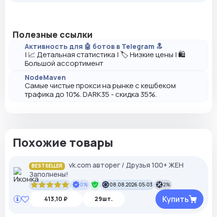
Полезные ссылки
Активность для 🤖 ботов в Telegram 🔝
| 📈 Детальная статистика | 🏷️ Низкие цены | 🛍️
Большой ассортимент
NodeMaven
Самые чистые прокси на рынке с кешбеком
трафика до 10%. DARK35 - скидка 35%.
Похожие товары
vk.com авторег / Друзья 100+ ЖЕН
BESTSELLER
Заполнены!
0%
08.08.2026 05:03
2%
Купить
413,10 ₽
29шт.