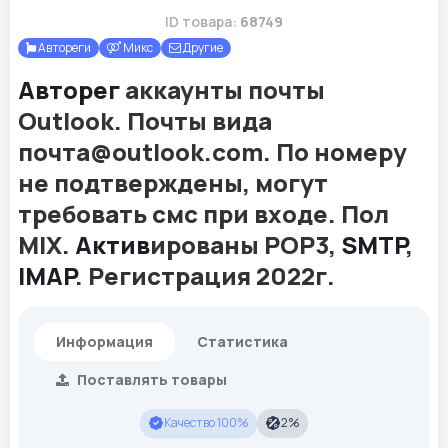
ID товара:
68749
Автореги
Микс
Другие
Авторег
аккаунты почты
Outlook. Почты вида
почта@outlook.com. По номеру
не подтверждены, могут
требовать смс при входе. Пол
MIX.
Актив
ированы POP3,
SMTP
,
IMAP
. Регистрация 2022г.
Информация
Статистика
Поставлять товары
Качество 100%
2%