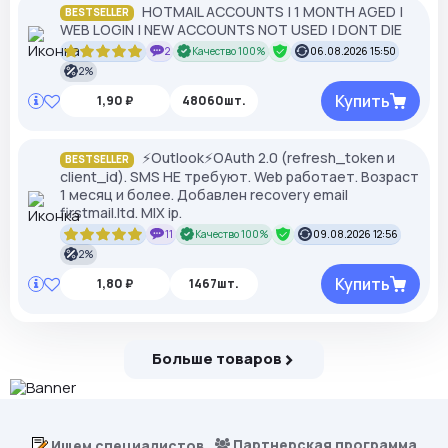
HOTMAIL ACCOUNTS | 1 MONTH AGED |
BESTSELLER
WEB LOGIN | NEW ACCOUNTS NOT USED | DONT DIE
2
Качество 100%
06.08.2026 15:50
2%
Купить
1,90 ₽
48060шт.
⚡️Outlook⚡️OAuth 2.0 (refresh_token и
BESTSELLER
client_id). SMS НЕ требуют. Web работает. Возраст
1 месяц и более. Добавлен recovery email
firstmail.ltd. MIX ip.
11
Качество 100%
09.08.2026 12:56
2%
Купить
1,80 ₽
1467шт.
Больше товаров
Партнерская программа
Ищем специалистов