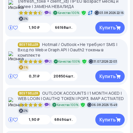
(refresh_toke + client_id) | IP:EU |возраст месяц и
более | ЗАМЕНА НЕВАЛИДА
6
Качество 100%
03.08.2026 22:16
2%
Купить
1,90 ₽
66168шт.
Hotmail / Outlook ▪︎ Не требуют SMS |
BESTSELLER
Вход по Web и Graph API | Oauth2 токены в
комплекте
21
Качество 100%
31.07.2026 22:03
3%
Купить
0,31 ₽
208504шт.
OUTLOOK ACCOUNTS | 1 MONTH AGED |
BESTSELLER
WEB LOGIN | OAUTH2 TOKEN | POP3, IMAP ACTIVATED
1
Качество 100%
06.08.2026 15:49
2%
Купить
1,90 ₽
68494шт.