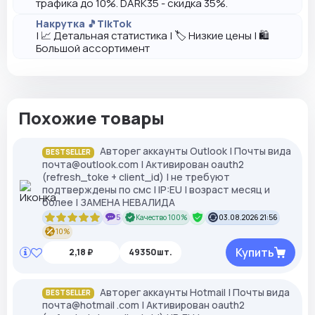
трафика до 10%. DARK35 - скидка 35%.
Накрутка 🎵TikTok
| 📈 Детальная статистика | 🏷️ Низкие цены | 🛍️
Большой ассортимент
Похожие товары
Авторег аккаунты Outlook | Почты вида
BESTSELLER
почта@outlook.com | Активирован oauth2
(refresh_toke + client_id) | не требуют
подтверждены по смс | IP:EU | возраст месяц и
более | ЗАМЕНА НЕВАЛИДА
5
Качество 100%
03.08.2026 21:56
10%
Купить
2,18 ₽
49350шт.
Авторег аккаунты Hotmail | Почты вида
BESTSELLER
почта@hotmail .com | Активирован oauth2