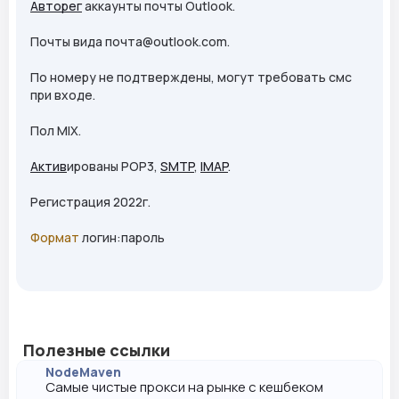
Авторег
аккаунты почты Outlook.
Почты вида почта@outlook.com.
По номеру не подтверждены, могут требовать смс
при входе.
Пол MIX.
Актив
ированы POP3,
SMTP
,
IMAP
.
Регистрация 2022г.
Формат
логин:пароль
Полезные ссылки
NodeMaven
Самые чистые прокси на рынке с кешбеком