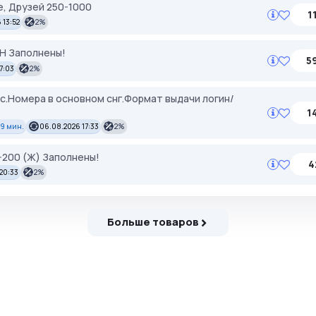
, Друзей 250-1000
1
 13:52
2%
ЕН Заполнены!
5
17:03
2%
кс.Номера в основном снг.Формат выдачи логин/
1
59 мин.
06.08.2026 17:33
2%
0-200 (Ж) Заполнены!
4
 20:33
2%
Больше товаров