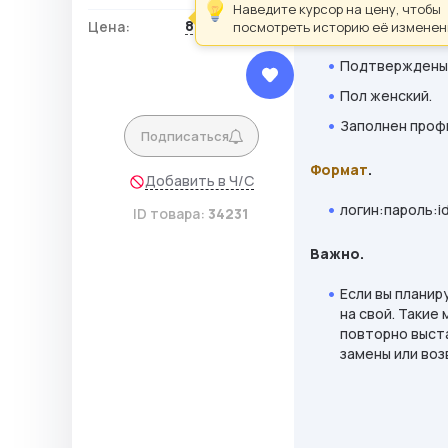
Аккаунты заре
Наведите курсор на цену, чтобы
81,38 ₽ / шт.
Цена:
посмотреть историю её изменен
200+ друзей и 
Подтверждены 
Пол женский.
Заполнен профи
Подписаться
Формат
.
Добавить в Ч/С
логин:пароль:i
ID товара:
34231
Важно.
Если вы планир
на свой. Такие
повторно выст
замены или воз