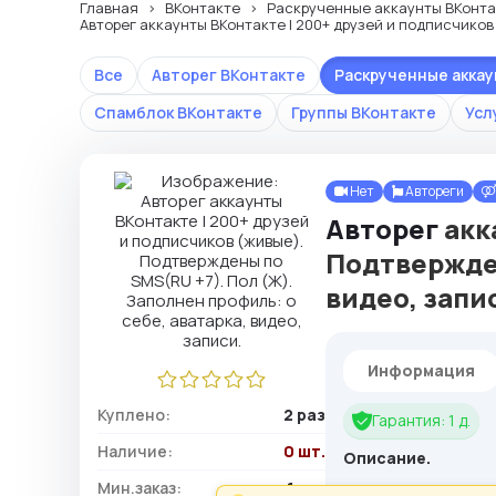
Главная
ВКонтакте
Раскрученные аккаунты ВКонта
Авторег аккаунты ВКонтакте | 200+ друзей и подписчиков 
Все
Авторег ВКонтакте
Раскрученные акка
Спамблок ВКонтакте
Группы ВКонтакте
Усл
Нет
Автореги
Авторег
акк
Подтвержден
видео, запи
Информация
Куплено:
2 раз
Гарантия: 1 д.
Наличие:
0 шт.
Описание.
Мин.заказ:
1 шт.