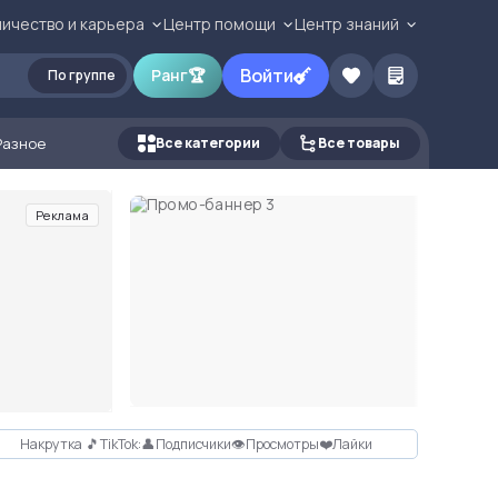
ичество и карьера
Центр помощи
Центр знаний
Войти
Ранг
🏆
По группе
Разное
Все категории
Все товары
Реклама
Накрутка 🎵TikTok:👤Подписчики👁Просмотры❤️Лайки