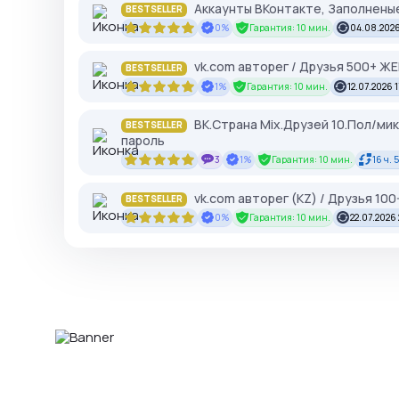
Аккаунты ВКонтакте, Заполненые
BESTSELLER
0%
Гарантия: 10 мин.
04.08.2026
vk.com авторег / Друзья 500+ Ж
BESTSELLER
1%
Гарантия: 10 мин.
12.07.2026 
ВК.Страна Mix.Друзей 10.Пол/ми
BESTSELLER
пароль
3
1%
Гарантия: 10 мин.
16 ч. 
vk.com авторег (KZ) / Друзья 10
BESTSELLER
0%
Гарантия: 10 мин.
22.07.2026