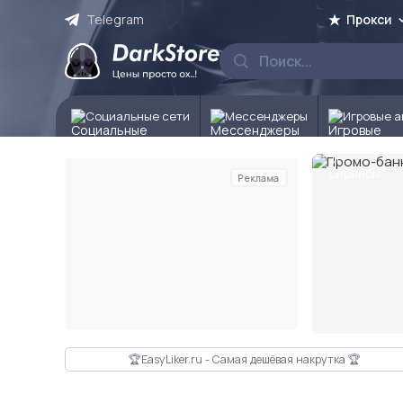
Telegram
Прокси
Социальные сети
Мессенджеры
Игровые а
Реклама
Слайд 2 из 10
🏆EasyLiker.ru - Самая дешёвая накрутка 🏆