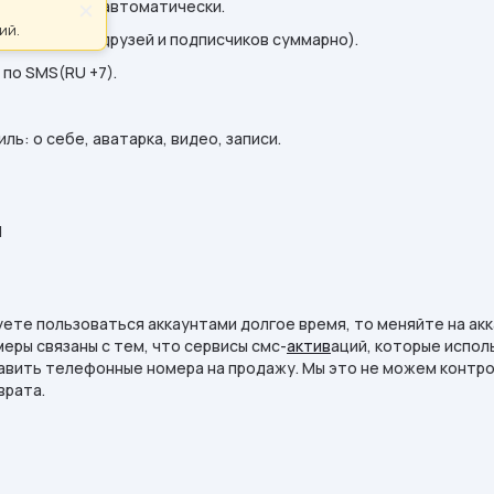
гистрированы автоматически.
×
ий.
подписчиков.(друзей и подписчиков суммарно).
по SMS(RU +7).
ль: о себе, аватарка, видео, записи.
d
уете пользоваться аккаунтами долгое время, то меняйте на ак
 меры связаны с тем, что сервисы смс-
актив
аций, которые испол
авить телефонные номера на продажу. Мы это не можем контро
врата.