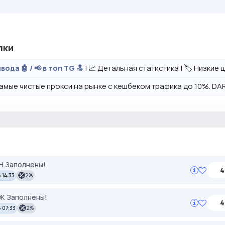
лки
| 📈 Детальная статистика | 🏷️ Низкие
вода 🤖 / 📢 в топ TG 🔝
амые чистые прокси на рынке с кешбеком трафика до 10%. DAR
ЕН Заполнены!
4
 14:33
2%
УЖ Заполнены!
4
 07:33
2%