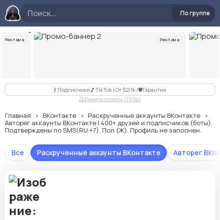
По группе
Реклама
Реклама
Слайд 2 из 10
💃 Подписчики🎵TikTok | От $2/1k |🛡Гарантии
Добавить ссылку (199p)
Главная
ВКонтакте
Раскрученные аккаунты ВКонтакте
Авторег аккаунты ВКонтакте | 400+ друзей и подписчиков (боты).
Подтверждены по SMS(RU +7). Пол (Ж). Профиль не заполнен.
Все
Раскрученные аккаунты ВКонтакте
Авторег ВКо