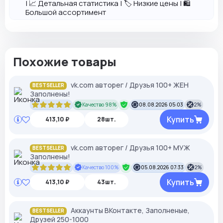
| 📈 Детальная статистика | 🏷️ Низкие цены | 🛍️
Большой ассортимент
Похожие товары
vk.com авторег / Друзья 100+ ЖЕН
BESTSELLER
Заполнены!
Качество 98%
08.08.2026 05:03
2%
Купить
413,10 ₽
28шт.
vk.com авторег / Друзья 100+ МУЖ
BESTSELLER
Заполнены!
Качество 100%
05.08.2026 07:33
2%
Купить
413,10 ₽
43шт.
Аккаунты ВКонтакте, Заполненые,
BESTSELLER
Друзей 250-1000