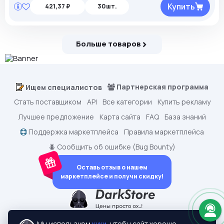
Купить
421,37 ₽
30шт.
Больше товаров
Партнерская программа
Ищем специалистов
Стать поставщиком
API
Все категории
Купить рекламу
Лучшее предложение
Карта сайта
FAQ
База знаний
Поддержка маркетплейса
Правила маркетплейса
🪲 Сообщить об ошибке (Bug Bounty)
Оставь отзыв о нашем
маркетплейсе и получи скидку!
dark.shopping - Маркетплейс аккаунтов
2015-2026 © dark.shopping
Мы используем
куки
, чтобы сайт хорошо