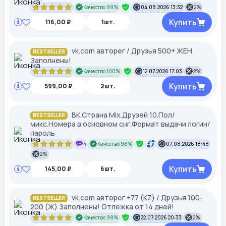
Качество 99%
04.08.2026 13:52
2%
Купить
116,00 ₽
1шт.
vk.com авторег / Друзья 500+ ЖЕН
BESTSELLER
Заполнены!
Качество 100%
12.07.2026 17:03
2%
Купить
599,00 ₽
2шт.
ВК.Страна Mix.Друзей 10.Пол/
BESTSELLER
микс.Номера в основном снг.Формат выдачи логин/
пароль
4
Качество 98%
07.08.2026 18:48
2%
Купить
145,00 ₽
6шт.
vk.com авторег +77 (KZ) / Друзья 100-
BESTSELLER
200 (Ж) Заполнены! Отлежка от 14 дней!
Качество 98%
22.07.2026 20:33
2%