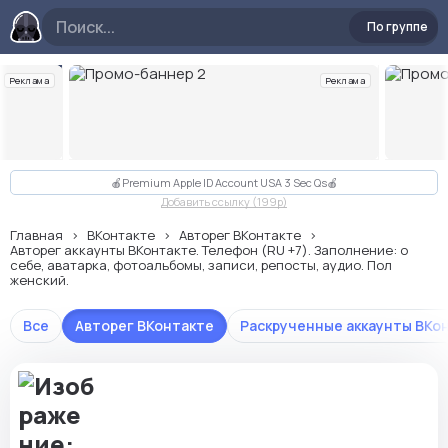
По группе
Реклама
Реклама
Слайд 2 из 10
🍎Premium Apple ID Account USA 3 Sec Qs🍎
Добавить ссылку (199p)
Главная
ВКонтакте
Авторег ВКонтакте
Авторег аккаунты ВКонтакте. Телефон (RU +7). Заполнение: о
себе, аватарка, фотоальбомы, записи, репосты, аудио. Пол
женский.
Все
Авторег ВКонтакте
Раскрученные аккаунты ВКо