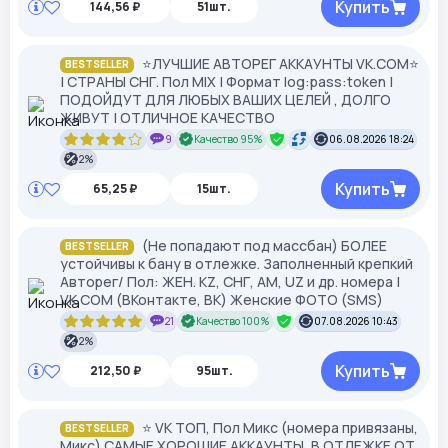
Купить
144,56 ₽
51шт.
⭐️ЛУЧШИЕ АВТОРЕГ АККАУНТЫ VK.COM⭐️
BESTSELLER
| СТРАНЫ СНГ. Пол MIX | Формат log:pass:token |
ПОДОЙДУТ ДЛЯ ЛЮБЫХ ВАШИХ ЦЕЛЕЙ , ДОЛГО
ЖИВУТ | ОТЛИЧНОЕ КАЧЕСТВО
9
Качество 95%
06.08.2026 18:24
2%
Купить
65,25 ₽
15шт.
(Не попадают под массбан) БОЛЕЕ
BESTSELLER
устойчивы к бану в отлежке. Заполненный крепкий
Авторег/ Пол: ЖЕН. KZ, СНГ, АМ, UZ и др. номера |
VK.COM (ВКонтакте, ВК) Женские ФОТО (SMS)
21
Качество 100%
07.08.2026 10:43
2%
Купить
212,50 ₽
95шт.
⭐ VK ТОП, Пол Микс (номера привязаны,
BESTSELLER
Микс) САМЫЕ ХОРОШИЕ АККАУНТЫ, В ОТЛЕЖКЕ ОТ