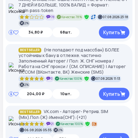
7 ДНЕЙ И БОЛЬШЕ, 100% ВАЛИД ⭐ Формат:
login:pass:token
78
Качество 78%
07.08.2026 23:18
2%
Купить
34,80 ₽
68шт.
(Не попадают под массбан) БОЛЕЕ
BESTSELLER
устойчивы к бану в отлежке. частично
Заполненный Авторег / Пол: Ж. СНГ номера /
Работа на СНГ прокси / (СМ. ОПИСАНИЕ) | Авторег
VK.COM (ВКонтакте, ВК) Женские (SMS)
3
Качество 100%
07.08.2026 11:13
2%
Купить
204,00 ₽
10шт.
VK.com - Авторег- Ретрив. SIM
BESTSELLER
(Mix).Пол:(Ж):Имена(СНГ):(+21)
21
Качество 100%
06.08.2026 05:35
2%