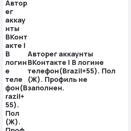
Авторег аккаунты
ВКонтакте | В логине
телефон(Brazil+55). Пол
(Ж). Профиль не
заполнен.