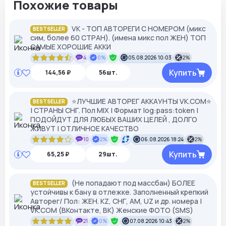
Похожие товары
VK - ТОП АВТОРЕГИ С НОМЕРОМ (микс
BESTSELLER
сим, более 60 СТРАН). (имена микс пол ЖЕН) ТОП
САМЫЕ ХОРОШИЕ АККИ
4
0%
05.08.2026 10:03
2%
Купить
144,56 ₽
56шт.
⭐️ЛУЧШИЕ АВТОРЕГ АККАУНТЫ VK.COM⭐️
BESTSELLER
| СТРАНЫ СНГ. Пол MIX | Формат log:pass:token |
ПОДОЙДУТ ДЛЯ ЛЮБЫХ ВАШИХ ЦЕЛЕЙ , ДОЛГО
ЖИВУТ | ОТЛИЧНОЕ КАЧЕСТВО
10
2%
06.08.2026 18:24
2%
Купить
65,25 ₽
29шт.
(Не попадают под массбан) БОЛЕЕ
BESTSELLER
устойчивы к бану в отлежке. Заполненный крепкий
Авторег/ Пол: ЖЕН. KZ, СНГ, АМ, UZ и др. номера |
VK.COM (ВКонтакте, ВК) Женские ФОТО (SMS)
21
0%
07.08.2026 10:43
2%