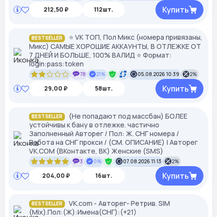
Купить
212,50 ₽
112шт.
⭐ VK ТОП, Пол Микс (номера привязаны,
BESTSELLER
Микс) САМЫЕ ХОРОШИЕ АККАУНТЫ, В ОТЛЕЖКЕ ОТ
7 ДНЕЙ И БОЛЬШЕ, 100% ВАЛИД ⭐ Формат:
login:pass:token
78
21%
05.08.2026 10:39
2%
Купить
29,00 ₽
58шт.
(Не попадают под массбан) БОЛЕЕ
BESTSELLER
устойчивы к бану в отлежке. частично
Заполненный Авторег / Пол: Ж. СНГ номера /
Работа на СНГ прокси / (СМ. ОПИСАНИЕ) | Авторег
VK.COM (ВКонтакте, ВК) Женские (SMS)
3
0%
07.08.2026 11:13
2%
Купить
204,00 ₽
16шт.
VK.com - Авторег- Ретрив. SIM
BESTSELLER
(Mix).Пол:(Ж):Имена(СНГ):(+21)