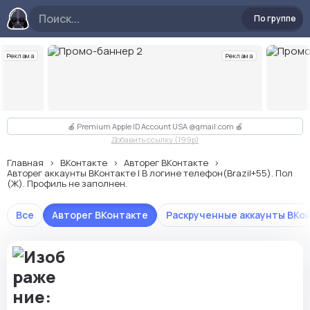
По группе
Реклама
Реклама
Слайд 2 из 10
🍎 Premium Apple ID Account USA @gmail.com 🍎
Добавить ссылку (199p)
Главная
ВКонтакте
Авторег ВКонтакте
Авторег аккаунты ВКонтакте | В логине телефон(Brazil+55). Пол
(Ж). Профиль не заполнен.
Все
Авторег ВКонтакте
Раскрученные аккаунты ВКо