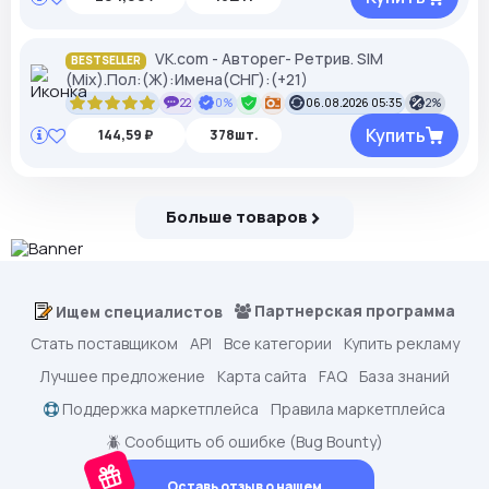
VK.com - Авторег- Ретрив. SIM
BESTSELLER
(Mix).Пол:(Ж):Имена(СНГ):(+21)
22
0%
06.08.2026 05:35
2%
Купить
144,59 ₽
378шт.
Больше товаров
Партнерская программа
Ищем специалистов
Стать поставщиком
API
Все категории
Купить рекламу
Лучшее предложение
Карта сайта
FAQ
База знаний
Поддержка маркетплейса
Правила маркетплейса
🪲 Сообщить об ошибке (Bug Bounty)
Оставь отзыв о нашем