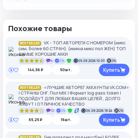
Похожие товары
VK - ТОП АВТОРЕГИ С НОМЕРОМ (микс
BESTSELLER
сим, более 60 СТРАН). (имена микс пол ЖЕН) ТОП
САМЫЕ ХОРОШИЕ АККИ
4
0%
05.08.2026 10:03
2%
Купить
144,56 ₽
50шт.
⭐️ЛУЧШИЕ АВТОРЕГ АККАУНТЫ VK.COM⭐️
BESTSELLER
| СТРАНЫ СНГ. Пол MIX | Формат log:pass:token |
ПОДОЙДУТ ДЛЯ ЛЮБЫХ ВАШИХ ЦЕЛЕЙ , ДОЛГО
ЖИВУТ | ОТЛИЧНОЕ КАЧЕСТВО
10
2%
06.08.2026 18:24
2%
Купить
65,25 ₽
16шт.
(Не попадают под массбан) БОЛЕЕ
BESTSELLER