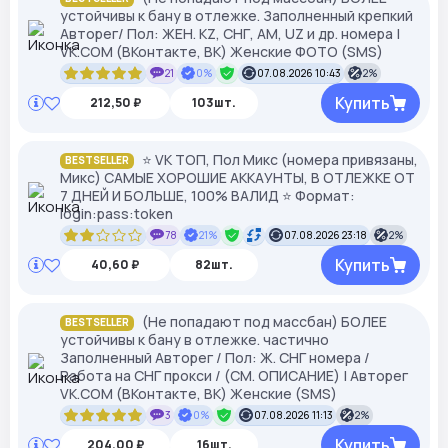
устойчивы к бану в отлежке. Заполненный крепкий
Авторег/ Пол: ЖЕН. KZ, СНГ, АМ, UZ и др. номера |
VK.COM (ВКонтакте, ВК) Женские ФОТО (SMS)
21
0%
07.08.2026 10:43
2%
Купить
212,50 ₽
103шт.
⭐ VK ТОП, Пол Микс (номера привязаны,
BESTSELLER
Микс) САМЫЕ ХОРОШИЕ АККАУНТЫ, В ОТЛЕЖКЕ ОТ
7 ДНЕЙ И БОЛЬШЕ, 100% ВАЛИД ⭐ Формат:
login:pass:token
78
21%
07.08.2026 23:18
2%
Купить
40,60 ₽
82шт.
(Не попадают под массбан) БОЛЕЕ
BESTSELLER
устойчивы к бану в отлежке. частично
Заполненный Авторег / Пол: Ж. СНГ номера /
Работа на СНГ прокси / (СМ. ОПИСАНИЕ) | Авторег
VK.COM (ВКонтакте, ВК) Женские (SMS)
3
0%
07.08.2026 11:13
2%
Купить
204,00 ₽
16шт.