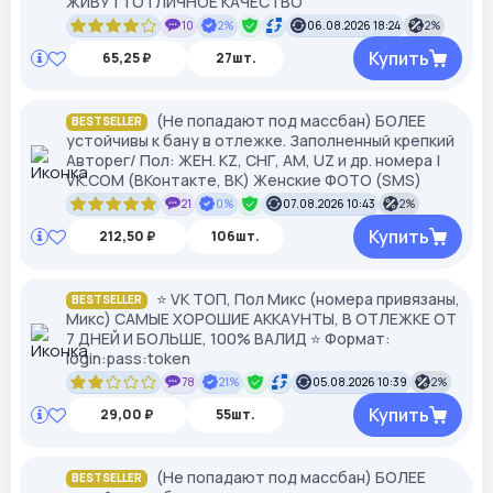
ЖИВУТ | ОТЛИЧНОЕ КАЧЕСТВО
10
2%
06.08.2026 18:24
2%
Купить
65,25 ₽
27шт.
(Не попадают под массбан) БОЛЕЕ
BESTSELLER
устойчивы к бану в отлежке. Заполненный крепкий
Авторег/ Пол: ЖЕН. KZ, СНГ, АМ, UZ и др. номера |
VK.COM (ВКонтакте, ВК) Женские ФОТО (SMS)
21
0%
07.08.2026 10:43
2%
Купить
212,50 ₽
106шт.
⭐ VK ТОП, Пол Микс (номера привязаны,
BESTSELLER
Микс) САМЫЕ ХОРОШИЕ АККАУНТЫ, В ОТЛЕЖКЕ ОТ
7 ДНЕЙ И БОЛЬШЕ, 100% ВАЛИД ⭐ Формат:
login:pass:token
78
21%
05.08.2026 10:39
2%
Купить
29,00 ₽
55шт.
(Не попадают под массбан) БОЛЕЕ
BESTSELLER