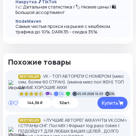
Накрутка 🎵TikTok
| 📈 Детальная статистика | 🏷️ Низкие цены | 🛍️
Большой ассортимент
NodeMaven
Самые чистые прокси на рынке с кешбеком
трафика до 10%. DARK35 - скидка 35%.
Похожие товары
VK - ТОП АВТОРЕГИ С НОМЕРОМ (микс
BESTSELLER
сим, более 60 СТРАН). (имена микс пол ЖЕН) ТОП
САМЫЕ ХОРОШИЕ АККИ
4
0%
05.08.2026 10:03
2%
Купить
144,56 ₽
52шт.
⭐️ЛУЧШИЕ АВТОРЕГ АККАУНТЫ VK.COM⭐️
BESTSELLER
| СТРАНЫ СНГ. Пол MIX | Формат log:pass:token |
ПОДОЙДУТ ДЛЯ ЛЮБЫХ ВАШИХ ЦЕЛЕЙ , ДОЛГО