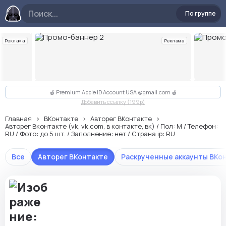
По группе
Реклама
Реклама
Слайд 2 из 10
🍎 Premium Apple ID Account USA @gmail.com 🍎
Добавить ссылку (199p)
Главная
ВКонтакте
Авторег ВКонтакте
Авторег Вконтакте (vk, vk.com, в контакте, вк) / Пол: М / Телефон:
RU / Фото: до 5 шт. / Заполнение: нет / Страна ip: RU
Все
Авторег ВКонтакте
Раскрученные аккаунты ВКо