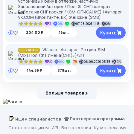
устойчивы к бану в отлежке. частично
Заполненный Авторег / Пол: Ж. СНГ номера /
Работа на СНГ прокси / (СМ. ОПИСАНИЕ) | Авторег
VK.COM (ВКонтакте, ВК) Женские (SMS)
3
0%
07.08.2026 11:13
2%
Купить
204,00 ₽
16шт.
VK.com - Авторег- Ретрив. SIM
BESTSELLER
(Mix).Пол:(Ж):Имена(СНГ):(+21)
22
0%
06.08.2026 05:35
2%
Купить
144,59 ₽
379шт.
Больше товаров
Партнерская программа
Ищем специалистов
Стать поставщиком
API
Все категории
Купить рекламу