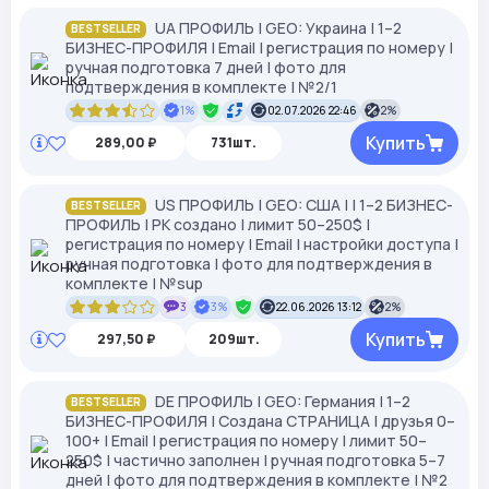
UA ПРОФИЛЬ | GEO: Украина | 1–2
BESTSELLER
БИЗНЕС-ПРОФИЛЯ | Email | регистрация по номеру |
ручная подготовка 7 дней | фото для
подтверждения в комплекте | №2/1
1%
02.07.2026 22:46
2%
Купить
289,00 ₽
731шт.
US ПРОФИЛЬ | GEO: США | | 1–2 БИЗНЕС-
BESTSELLER
ПРОФИЛЬ | РК создано | лимит 50–250$ |
регистрация по номеру | Email | настройки доступа |
ручная подготовка | фото для подтверждения в
комплекте | №sup
3
3%
22.06.2026 13:12
2%
Купить
297,50 ₽
209шт.
DE ПРОФИЛЬ | GEO: Германия | 1–2
BESTSELLER
БИЗНЕС-ПРОФИЛЯ | Создана СТРАНИЦА | друзья 0–
100+ | Email | регистрация по номеру | лимит 50–
250$ | частично заполнен | ручная подготовка 5–7
дней | фото для подтверждения в комплекте | №2