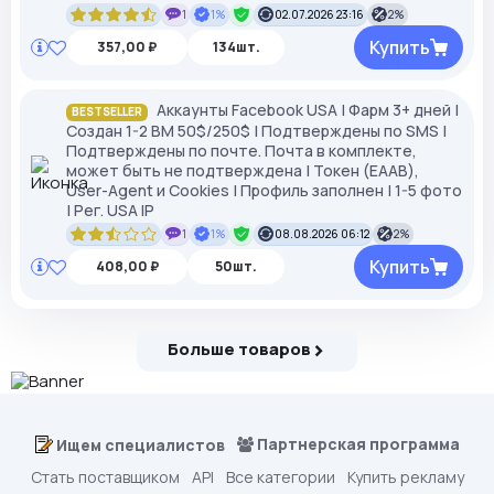
1
1%
02.07.2026 23:16
2%
Купить
357,00 ₽
134шт.
Аккаунты Facebook USA | Фарм 3+ дней |
BESTSELLER
Создан 1-2 BM 50$/250$ | Подтверждены по SMS |
Подтверждены по почте. Почта в комплекте,
может быть не подтверждена | Токен (EAAB),
User-Agent и Cookies | Профиль заполнен | 1-5 фото
| Рег. USA IP
1
1%
08.08.2026 06:12
2%
Купить
408,00 ₽
50шт.
Больше товаров
Партнерская программа
Ищем специалистов
Стать поставщиком
API
Все категории
Купить рекламу