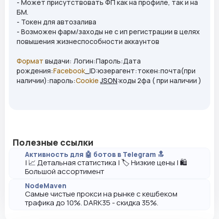
- Может присутствовать ФП как на профиле, так и на
БМ.
- Токен для автозалива
- Возможен фарм/заходы не с ип регистрации в целях
повышения жизнеспособности аккаунтов
Формат
выдачи: Логин:Пароль:Дата
рождения:
Facebook
_ID:юзерагент:токен:почта(при
наличии):пароль:
Cookie
JSON
:коды 2фа ( при наличии )
Полезные ссылки
Активность для 🤖 ботов в Telegram 🔝
| 📈 Детальная статистика | 🏷️ Низкие цены | 🛍️
Большой ассортимент
NodeMaven
Самые чистые прокси на рынке с кешбеком
трафика до 10%. DARK35 - скидка 35%.