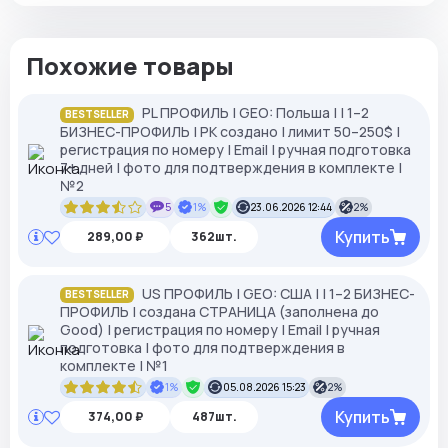
Похожие товары
PL ПРОФИЛЬ | GEO: Польша | | 1–2
BESTSELLER
БИЗНЕС-ПРОФИЛЬ | РК создано | лимит 50–250$ |
регистрация по номеру | Email | ручная подготовка
7+ дней | фото для подтверждения в комплекте |
№2
5
1%
23.06.2026 12:44
2%
Купить
289,00 ₽
362шт.
US ПРОФИЛЬ | GEO: США | | 1–2 БИЗНЕС-
BESTSELLER
ПРОФИЛЬ | создана СТРАНИЦА (заполнена до
Good) | регистрация по номеру | Email | ручная
подготовка | фото для подтверждения в
комплекте | №1
1%
05.08.2026 15:23
2%
Купить
374,00 ₽
487шт.