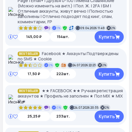
Page | Email+ | Друзья 0-100 | Имена Славянские
(Можно изменить на англ.) | Пол. Ж. | 2FA | БМ |
Отличные аккаунты, живут вечно | Полностью
заполнены | Отлично подходят под кинг, спам,
комментарии, FP
2
1%
09.04.2026 11:49
2%
Купить
145,00 ₽
154шт.
Facebook ★ Аккаунты Подтверждены
BESTSELLER
по SMS ★ Cookie
2%
24.07.2026 22:23
2%
Купить
17,50 ₽
222шт.
★★ FACEBOOK ★★ Ручная регистрация
BESTSELLER
аккаунтов ★ Профиль не заполнен ★ Пол MIX ★ MIX
IP ★
1
0%
24.07.2026 20:35
2%
Купить
25,25 ₽
233шт.