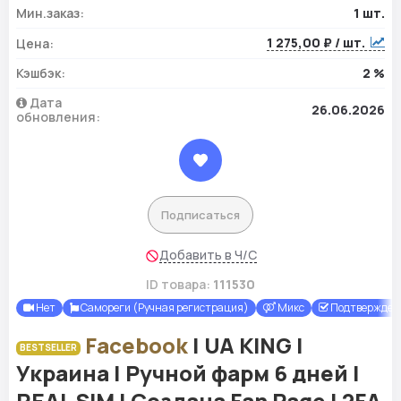
Мин.заказ:
1 шт.
1 275,00 ₽ / шт.
Цена:
Кэшбэк:
2 %
Дата
26.06.2026
обновления:
Подписаться
Добавить в Ч/С
ID товара:
111530
Нет
Самореги (Ручная регистрация)
Микс
Подтверждены
Facebook
| UA KING |
BESTSELLER
Украина | Ручной фарм 6 дней |
REAL SIM | Создана Fan Page | 2FA