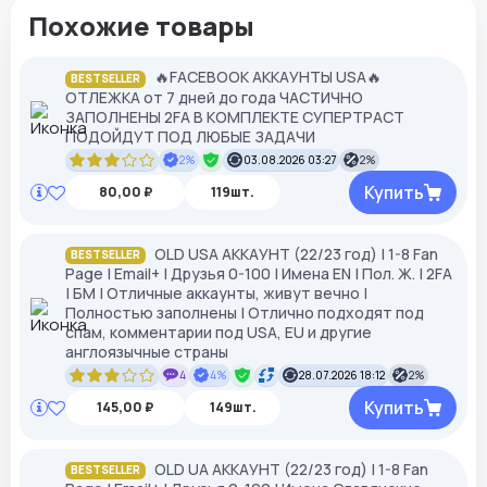
Похожие товары
🔥FACEBOOK АККАУНТЫ USA🔥
BESTSELLER
ОТЛЕЖКА от 7 дней до года ЧАСТИЧНО
ЗАПОЛНЕНЫ 2FA В КОМПЛЕКТЕ СУПЕРТРАСТ
ПОДОЙДУТ ПОД ЛЮБЫЕ ЗАДАЧИ
2%
03.08.2026 03:27
2%
Купить
80,00 ₽
119шт.
OLD USA АККАУНТ (22/23 год) | 1-8 Fan
BESTSELLER
Page | Email+ | Друзья 0-100 | Имена EN | Пол. Ж. | 2FA
| БМ | Отличные аккаунты, живут вечно |
Полностью заполнены | Отлично подходят под
cпам, комментарии под USA, EU и другие
англоязычные страны
4
4%
28.07.2026 18:12
2%
Купить
145,00 ₽
149шт.
OLD UA АККАУНТ (22/23 год) | 1-8 Fan
BESTSELLER