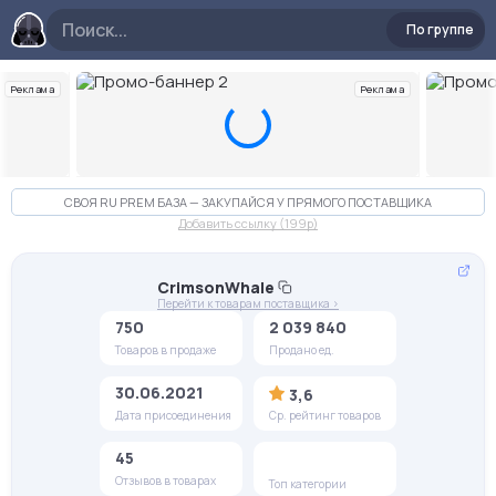
По группе
Реклама
Реклама
Слайд 2 из 10
СВОЯ RU PREM БАЗА — ЗАКУПАЙСЯ У ПРЯМОГО ПОСТАВЩИКА
Добавить ссылку (199p)
CrimsonWhale
Перейти к товарам поставщика >
750
2 039 840
Товаров в продаже
Продано ед.
30.06.2021
3,6
Дата присоединения
Ср. рейтинг товаров
45
Отзывов в товарах
Топ категории