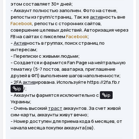
этом составляет 30+ дней;
- Аккаунт полностью заполнен. Фото на стене,
репосты из групп/страниц. Так же
актив
ность вне
Facebook
, репосты с сторонних сайтов,
совершение целевых действий. Авторизация через
FB на сайтах с пикселем
Facebook
;
-
Актив
ность в группах, поиск страниц по
интересам;
- Переписки с живыми людьми;
- Создается и фармится Fan Page на нейтральную
тематику (5-7 постов, аватарка, приглашение
друзей в ФП) выполнение шагов наполненности;
- 2FA
актив
ирована. Используйте https://2fa.fb.r
ip
/;
- Аккаунты фармятся исключительно с
ip
Украины;
- Очень высокий
траст
аккаунтов. За счет живой
сим-карты, аккаунты живут вечно;
- Номер доступен для приема кода 6 месяцев, от
начала месяца покупки аккаунта(ов).