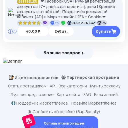
❤ Facebook USA | Ручная регистрация
BESTSELLER
аккаунтов | 7+ дней с даты регистрации | Крепкие
аккаунты с отлёжкой | Подключён рекламный
кабинет (AD) и Маркетплейс | 2FA + Cookie ❤
1
3%
04.08.2026 12:43
2%
Купить
40,00 ₽
248шт.
Больше товаров
Партнерская программа
Ищем специалистов
Стать поставщиком
API
Все категории
Купить рекламу
Лучшее предложение
Карта сайта
FAQ
База знаний
Поддержка маркетплейса
Правила маркетплейса
🪲 Сообщить об ошибке (Bug Bounty)
Оставь отзыв о нашем