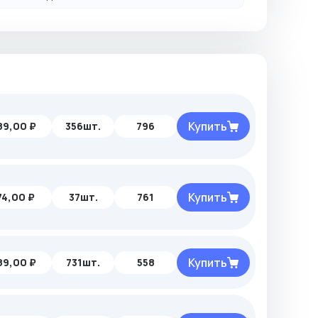
Купить
89,00 ₽
356шт.
796
Купить
74,00 ₽
37шт.
761
Купить
89,00 ₽
731шт.
558