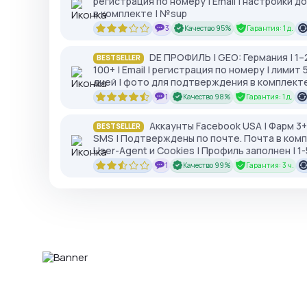
регистрация по номеру | Email | настройки 
в комплекте | №sup
3
Качество 95%
Гарантия: 1 д.
DE ПРОФИЛЬ | GEO: Германия | 1
BESTSELLER
100+ | Email | регистрация по номеру | лимит
дней | фото для подтверждения в комплекте
1
Качество 98%
Гарантия: 1 д.
Аккаунты Facebook USA | Фарм 3+
BESTSELLER
SMS | Подтверждены по почте. Почта в комп
User-Agent и Cookies | Профиль заполнен | 1-5
1
Качество 99%
Гарантия: 3 ч.