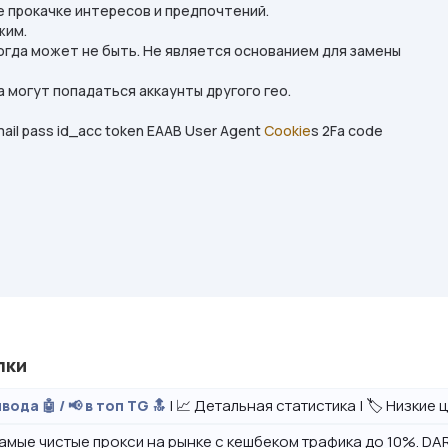
е прокачке интересов и предпочтений.
жим.
огда может не быть. Не является основанием для замены
 могут попадаться аккаунты другого гео.
email pass id_acc token EAAB User Agent
Cookie
s 2Fa code
лки
| 📈 Детальная статистика | 🏷️ Низкие
вода 🤖 / 📢 в топ TG 🔝
амые чистые прокси на рынке с кешбеком трафика до 10%. DAR