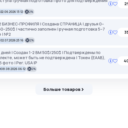
доступа | ручная подготовка | фото для подтверждения
2
22.06.2026 13:12
2%
–2 БИЗНЕС-ПРОФИЛЯ | Создана СТРАНИЦА | друзья 0–
 50–250$ | частично заполнен | ручная подготовка 5–7
3
 | №2
02.07.2026 23:16
2%
 дней | Создан 1-2 BM 50$/250$ | Подтверждены по
лекте, может быть не подтверждена | Токен (EAAB),
4
 фото | Рег. USA IP
08.08.2026 06:12
2%
Больше товаров