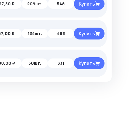
Купить
97,50 ₽
209шт.
548
Купить
57,00 ₽
134шт.
488
Купить
08,00 ₽
50шт.
331