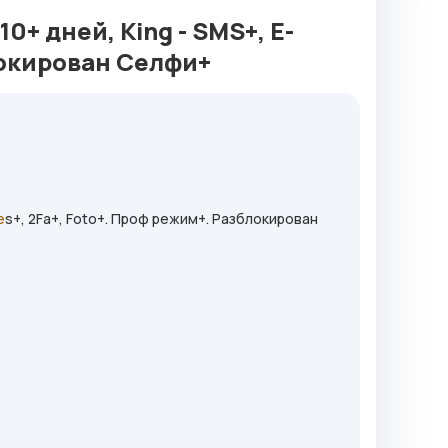
+ дней, King - SMS+, E-
блокирован Селфи+
e
s+, 2Fa+, Foto+. Проф режим+. Разблокирован