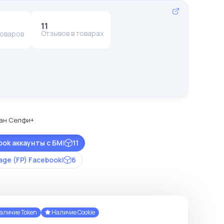
11
Отзывов в товарах
товаров
ован Селфи+
ook аккаунты с БМ
|
11
age (FP) Facebook
|
6
аличие Token
Наличие Cookie