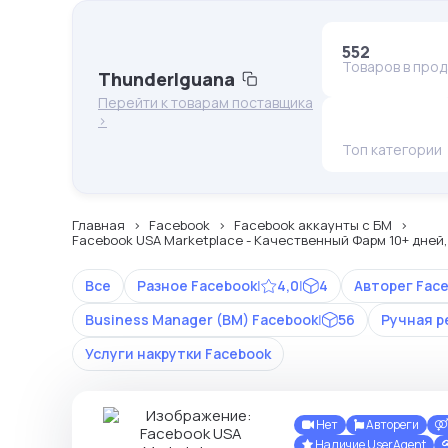
552
Товаров в про
ThunderIguana
Перейти к товарам поставщика
>
Топ категории
Главная
Facebook
Facebook аккаунты с БМ
Facebook USA Marketplace - Качественный Фарм 10+ дней, K
Все
Разное Facebook
|
4,0
|
4
Авторег Fac
Business Manager (BM) Facebook
|
56
Ручная р
Услуги накрутки Facebook
Нет
Автореги
Наличие UserAgent