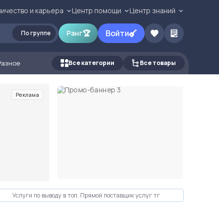
ичество и карьера
Центр помощи
Центр знаний
Войти
Ранг
🏆
По группе
Разное
Все категории
Все товары
Реклама
Услуги по выводу в топ. Прямой поставщик услуг тг