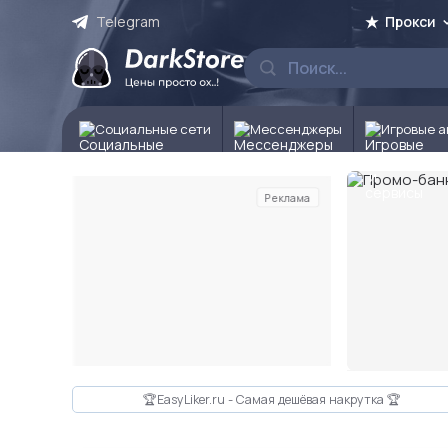
Telegram
Прокси
Социальные сети
Мессенджеры
Игровые а
Реклама
Слайд 2 из 10
🏆EasyLiker.ru - Самая дешёвая накрутка 🏆