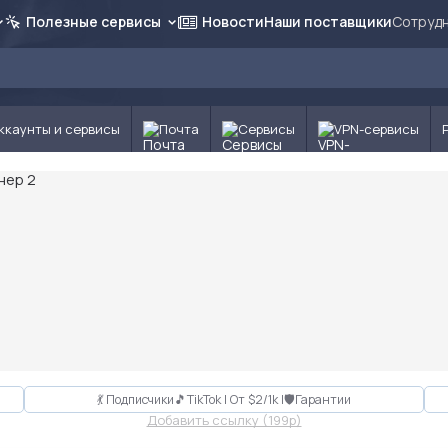
Полезные сервисы
Новости
Наши поставщики
Сотрудн
ккаунты и сервисы
Почта
Сервисы
VPN-сервисы
💃 Подписчики🎵TikTok | От $2/1k |🛡Гарантии
Добавить ссылку (199p)