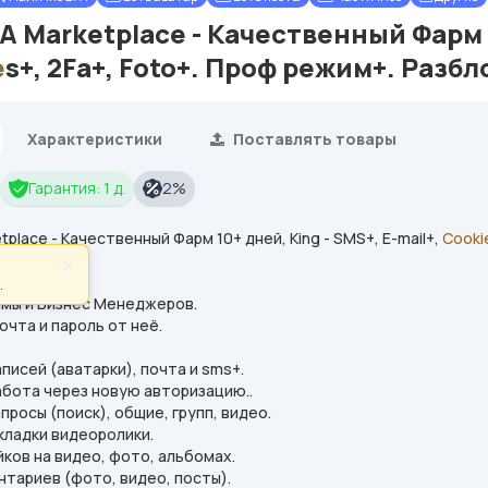
 Marketplace - Качественный Фарм 10
e
s+, 2Fa+, Foto+. Проф режим+. Раз
Характеристики
Поставлять товары
Гарантия: 1 д.
2%
place - Качественный Фарм 10+ дней, King - SMS+, E-mail+,
Cooki
×
.
амы и Бизнес Менеджеров.
очта и пароль от неё.
писей (аватарки), почта и sms+.
абота через новую авторизацию..
просы (поиск), общие, групп, видео.
кладки видеоролики.
ков на видео, фото, альбомах.
тариев (фото, видео, посты).