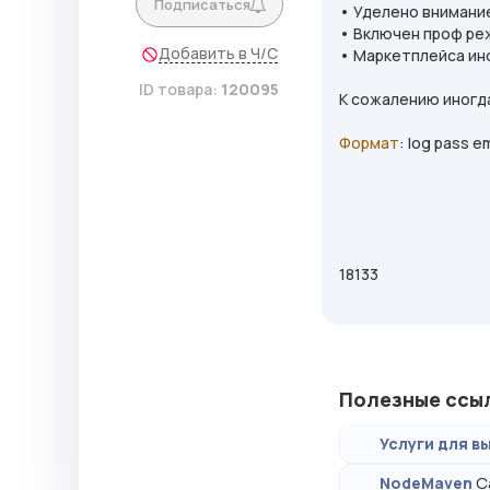
Подписаться
• Уделено внимани
• Включен проф ре
Добавить в Ч/С
• Маркетплейса ин
ID товара:
120095
К сожалению иногда
Формат
: log pass 
18133
Полезные ссы
Услуги для вы
С
NodeMaven