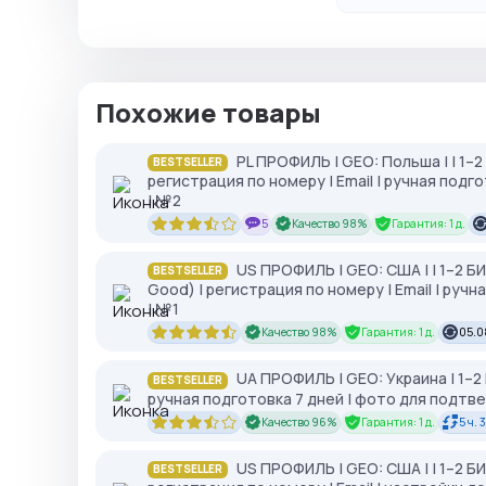
Похожие товары
PL ПРОФИЛЬ | GEO: Польша | | 1–
BESTSELLER
регистрация по номеру | Email | ручная под
| №2
5
Качество 98%
Гарантия: 1 д.
US ПРОФИЛЬ | GEO: США | | 1–2 
BESTSELLER
Good) | регистрация по номеру | Email | ру
| №1
Качество 98%
Гарантия: 1 д.
05.0
UA ПРОФИЛЬ | GEO: Украина | 1–2
BESTSELLER
ручная подготовка 7 дней | фото для подтв
Качество 96%
Гарантия: 1 д.
5 ч. 
US ПРОФИЛЬ | GEO: США | | 1–2 Б
BESTSELLER