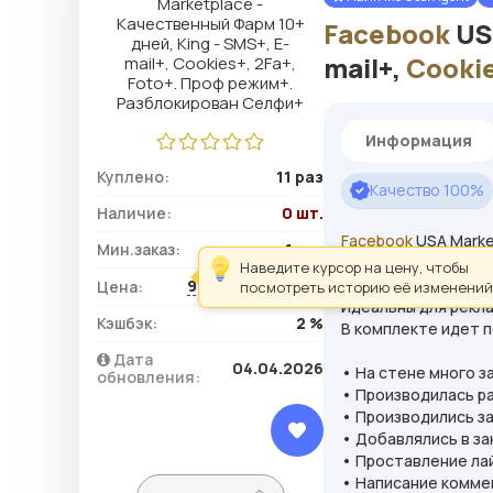
Facebook
USA
mail+,
Cooki
Информация
Куплено:
11 раз
Качество 100%
Наличие:
0 шт.
Facebook
USA Market
Мин.заказ:
1 шт.
Селфи+
Наведите курсор на цену, чтобы
986,00 ₽ / шт.
Цена:
посмотреть историю её изменений
Идеальны для рекл
Кэшбэк:
2 %
В комплекте идет п
Дата
04.04.2026
• На стене много за
обновления:
• Производилась р
• Производились за
• Добавлялись в за
• Проставление лай
• Написание коммен