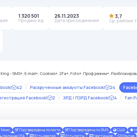
1 320 501
26.11.2023
3,7
даже
Продано ед.
Дата присоединения
Ср. рейтинг 
ing - SMS+, E-mail+, Cookies+, 2Fa+, Foto+. Проф режим+. Разблокир
ebook
|
42
Раскрученные аккаунты Facebook
|
24
Faceb
егистрация Facebook
|
2
ЗРД / ПЗРД Facebook
|
4
Fan P
Микс
Подтверждены по почте
Подтверждены по SMS
США
Н
Наличие 2FA
Есть аватар
Есть посты
Частичное
Другие