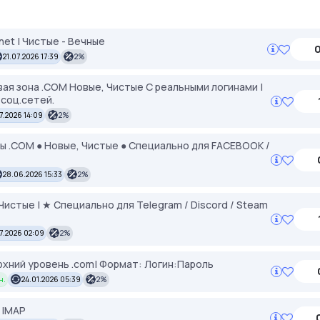
/net | Чистые - Вечные
0
21.07.2026 17:39
2%
стовая зона .COM Новые, Чистые С реальными логинами |
соц.сетей.
7.2026 14:09
2%
ены .COM ● Новые, Чистые ● Специально для FACEBOOK /
28.06.2026 15:33
2%
е, Чистые | ★ Специально для Telegram / Discord / Steam
7.2026 02:09
2%
верхний уровень .com| Формат: Логин:Пароль
н.
24.01.2026 05:39
2%
с IMAP