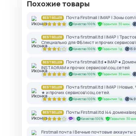
Похожие товары
Почта Firstmail | IMAP | Зоны com
BESTSELLER
Качество 100%
Гарантия: 30 мин.
Почта firstmail.ltd | IMAP | Тра
BESTSELLER
Специально для ФБ/инст и прочих сервисов\
Качество 100%
Гарантия: 1 д.
13.0
Почта firstmail.ltd ● IMAP ● Дом
BESTSELLER
INSTAGRAM и прочих сервисов\соц.сетей
Качество 100%
Гарантия: 30 мин.
Почта firstmail.ltd | IMAP | Новы
BESTSELLER
★ и прочих сервисов\соц.сетей.
Качество 100%
Гарантия: 1 д.
14.0
Почты Firstmail.ltd |44 домена|
BESTSELLER
1
Качество 100%
Гарантия: 30 ми
Firstmail почта | Вечные почтовые аккаунты 