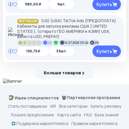
Купить
580,00 ₽
9шт.
(US) (USA) TikTok Ads (ПРЕДОПЛАТА)
BESTSELLER
Кабинеты для запуска рекламы США ( UNITED
STATES ), (открыто ГЕО АМЕРИКИ и АЗИИ) USA,
валюта USD, PREPAY)
2%
14.07.2026 00:42
2%
Купить
195,75 ₽
39шт.
Больше товаров
Партнерская программа
Ищем специалистов
Стать поставщиком
API
Все категории
Купить рекламу
Лучшее предложение
Карта сайта
FAQ
База знаний
Поддержка маркетплейса
Правила маркетплейса