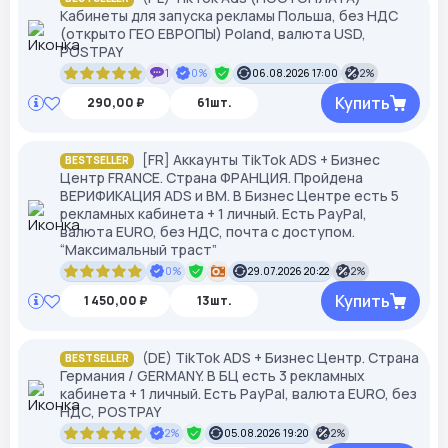
Кабинеты для запуска рекламы Польша, без НДС
(открыто ГЕО ЕВРОПЫ) Poland, валюта USD,
POSTPAY
1
0%
06.08.2026 17:00
2%
Купить
290,00 ₽
61шт.
[FR] Аккаунты TikTok ADS + Бизнес
BESTSELLER
Центр FRANCE. Страна ФРАНЦИЯ. Пройдена
ВЕРИФИКАЦИЯ ADS и ВМ. В Бизнес Центре есть 5
рекламных кабинета + 1 личный. Есть PayPal,
валюта EURO, без НДС, почта с доступом.
“Максимальный траст”
0%
29.07.2026 20:22
2%
Купить
1 450,00 ₽
13шт.
(DE) TikTok ADS + Бизнес Центр. Страна
BESTSELLER
Германия / GERMANY. В БЦ есть 3 рекламных
кабинета + 1 личный. Есть PayPal, валюта EURO, без
НДС, POSTPAY
2%
05.08.2026 19:20
2%