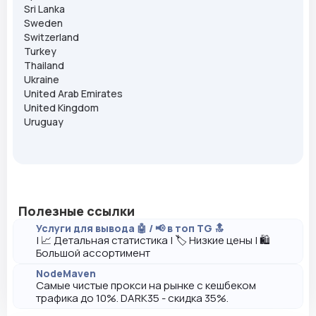
Sri Lanka
Sweden
Switzerland
Turkey
Thailand
Ukraine
United Arab Emirates
United Kingdom
Uruguay
Полезные ссылки
Услуги для вывода 🤖 / 📢 в топ TG 🔝
| 📈 Детальная статистика | 🏷️ Низкие цены | 🛍️
Большой ассортимент
NodeMaven
Самые чистые прокси на рынке с кешбеком
трафика до 10%. DARK35 - скидка 35%.