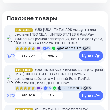
Похожие товары
(US) [USA] TikTok ADS Аккаунты для
BESTSELLER
рекламы | ГЕО США ( UNITED STATES )| PostPay
Уникальная ручная регистрация, почта с доступом,
ПОСТОПЛАТА валюта USD, БЕЗ НДС
1
1%
05.08.2026 19:13
2%
Купить
290,00 ₽
65шт.
(US) TikTok ADS + Бизнес Центр. Страна
BESTSELLER
USA ( UNITED STATES ) / США. В БЦ есть 3
рекламных кабинета + 1 личный. Есть PayPal,
валюта USD, без НДС, POSTPAY
4
1%
05.08.2026 10:17
2%
Купить
652,50 ₽
13шт.
(PL) TikTok Ads (ПОСТОПЛАТА)
BESTSELLER