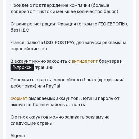
Пройдено подтверждение компании (больше
доверия от ТикТок и меньшее количество банов).
Страна регистрации: Франция (открыто ГЕО ЕВРОПЫ),
без НДС
France, валюта USD, POSTPAY, для запуска рекламы на
европейские гео
В аккаунт нужно заходить с
антидетект
браузера и
прокси
Франции
Пополнять с карты европейского банка (кредитная/
дебетовая) или PayPal
Формат
выдаваемых аккаунтов: Логин и пароль от
аккаунта: Логин и пароль от почты
С етих аккаунтов можно заливать рекламу на
следующие страны:
Algeria