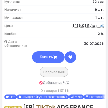
Куплено:
72 раз
Наличие:
9 шт.
Мин.заказ:
1 шт.
1 136,03 ₽ / шт.
Цена:
Кэшбэк:
2 %
Дата
30.07.2026
обновления:
Купить
Подписаться
Добавить в Ч/С
ID товара:
113138
Нет
Самореги (Ручная регистрация)
Микс
Подтверждены
[FR]
TikTok
ADS FRANCE
BESTSELLER