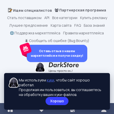
Партнерская программа
Ищем специалистов
Стать поставщиком
API
Все категории
Купить рекламу
Лучшее предложение
Карта сайта
FAQ
База знаний
Поддержка маркетплейса
Правила маркетплейса
🪲 Сообщить об ошибке (Bug Bounty)
Оставь отзыв о нашем
маркетплейсе и получи скидку!
dark.shopping - Маркетплейс аккаунтов
2015-2026 © dark.shopping
Мы используем
куки
, чтобы сайт хорошо
Актуальные адреса:
darkstore.contact
работал.
Политики конфиденциальности
Продолжая им пользоваться, вы соглашаетесь
на обработку ваших куки-файлов.
Хорошо