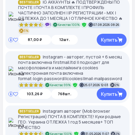
IG АККАУНТЫ 🔥 ПОДТВЕРЖДЕНЫ ПО
BESTSELLER
ПОЧТЕ | ПОЧТА В КОМПЛЕКТЕ | ПРОФИЛЬ
ЧАСТИЧНО ЗАПОЛНЕН | IP РЕГИСТРАЦИИ - MIX |
ОТЛЕЖКА ДО 1 МЕСЯЦА | ОТЛИЧНОЕ КАЧЕСТВО 🔥
1
Качество 100%
07.08.2026 08:26
3%
Купить
87,00 ₽
12шт.
Instagram - авторег, пустой + 6 месяц
BESTSELLER
почта включена firstmail.ltd || подходит для
массфоловинга и маслайкинга cookies
+Электронная почта включена
format:login:password||cookies||mail:mailpassword
Качество 99%
25.07.2026 12:03
2%
Купить
103,26 ₽
768шт.
Instagram авторег (Mob browser
BESTSELLER
Регистрация) ПОЧТА В КОМПЛЕКТЕ! Куки родные
ГЕО: Украина ОТЛЕЖКА 1 год 5 месяцев+ ТОП
КАЧЕСТВО
Качество 100%
31.05.2026 11:07
2%