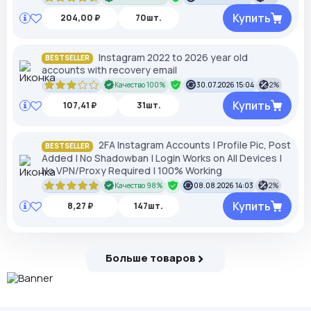
Купить
204,00 ₽
70шт.
Instagram 2022 to 2026 year old
BESTSELLER
accounts with recovery email
Качество 100%
30.07.2026 15:04
2%
Купить
107,41 ₽
31шт.
2FA Instagram Accounts | Profile Pic, Post
BESTSELLER
Added | No Shadowban | Login Works on All Devices |
No VPN/Proxy Required | 100% Working
Качество 98%
08.08.2026 14:03
2%
Купить
8,27 ₽
147шт.
Больше товаров