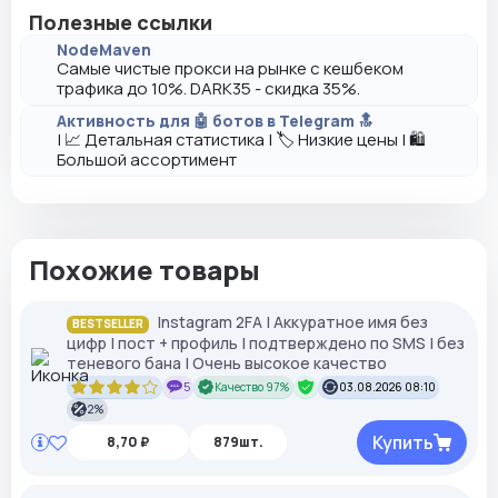
Полезные ссылки
NodeMaven
Самые чистые прокси на рынке с кешбеком
трафика до 10%. DARK35 - скидка 35%.
Активность для 🤖 ботов в Telegram 🔝
| 📈 Детальная статистика | 🏷️ Низкие цены | 🛍️
Большой ассортимент
Похожие товары
Instagram 2FA | Аккуратное имя без
BESTSELLER
цифр | пост + профиль | подтверждено по SMS | без
теневого бана | Очень высокое качество
5
Качество 97%
03.08.2026 08:10
2%
Купить
8,70 ₽
879шт.