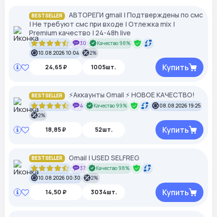
АВТОРЕГИ gmail | Подтверждены по смс
BESTSELLER
| Не требуют смс при входе | Отлежка mix |
Premium качество | 24-48h live
30
Качество 98%
10.08.2026 10:04
2%
Купить
24,65 ₽
1005шт.
⚡Аккаунты Gmail ⚡ НОВОЕ КАЧЕСТВО!
BESTSELLER
4
Качество 99%
08.08.2026 19:25
2%
Купить
18,85 ₽
52шт.
Gmail | USED SELFREG
BESTSELLER
37
Качество 98%
10.08.2026 00:30
2%
Купить
14,50 ₽
3034шт.