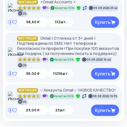
⚡️Gmail Accounts ⚡️
BESTSELLER
5
Качество 99%
09.08.2026 23:42
2%
Купить
98,60 ₽
132шт.
GMail | Отлежка от 3+ дней |
BESTSELLER
Подтверждены по SMS. Нет телефона в
безопасности профиля | При покупке 100 аккаунтов
10 в подарок ( за получением писать в поддержку)
1
Качество 99%
09.08.2026 16:40
2%
Купить
58,00 ₽
11256шт.
✅Аккаунты Gmail ✅ НОВОЕ КАЧЕСТВО!
BESTSELLER
1
Качество 96%
08.08.2026 19:35
2%
Купить
29,00 ₽
23шт.