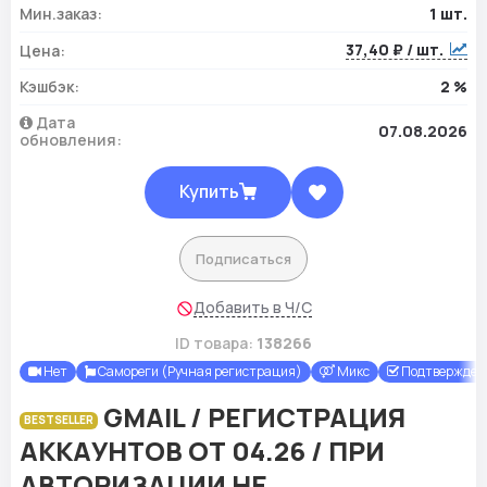
Мин.заказ:
1 шт.
37,40 ₽ / шт.
Цена:
Кэшбэк:
2 %
Дата
07.08.2026
обновления:
Купить
Подписаться
Добавить в Ч/С
ID товара:
138266
Нет
Самореги (Ручная регистрация)
Микс
Подтверждены
GMAIL / РЕГИСТРАЦИЯ
BESTSELLER
АККАУНТОВ ОТ 04.26 / ПРИ
АВТОРИЗАЦИИ НЕ