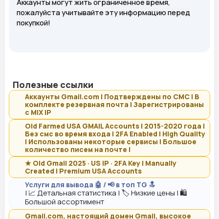
Аккаунты могут жить ограниченное время,
пожалуйста учитывайте эту информацию перед
покупкой!
Полезные ссылки
Аккаунты Gmail.com | Подтверждены по СМС | В
комплекте резервная почта | Зарегистрированы
с MIX IP
Old Farmed USA GMAIL Accounts | 2015-2020 года |
Без смс во время входа | 2FA Enabled | High Quality
| Использованы некоторые сервисы | Большое
количество писем на почте |
★ Old Gmail 2025 · US IP · 2FA Key | Manually
Created | Premium USA Accounts
Услуги для вывода 🤖 / 📢 в топ TG 🔝
| 📈 Детальная статистика | 🏷️ Низкие цены | 🛍️
Большой ассортимент
Gmail.com, настоящий домен Gmail, высокое