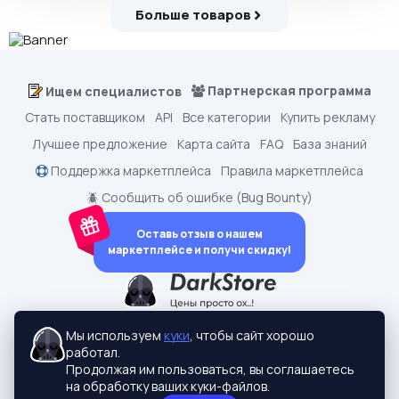
Больше товаров
Партнерская программа
Ищем специалистов
Стать поставщиком
API
Все категории
Купить рекламу
Лучшее предложение
Карта сайта
FAQ
База знаний
Поддержка маркетплейса
Правила маркетплейса
🪲 Сообщить об ошибке (Bug Bounty)
Оставь отзыв о нашем
маркетплейсе и получи скидку!
dark.shopping - Маркетплейс аккаунтов
2015-2026 © dark.shopping
Мы используем
куки
, чтобы сайт хорошо
Актуальные адреса:
darkstore.contact
работал.
Политики конфиденциальности
Продолжая им пользоваться, вы соглашаетесь
на обработку ваших куки-файлов.