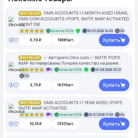
GMX ACCOUNTS | 1 MONTH AGED | EMAIL
BESTSELLER
GMX.COM ACCOUNTS | POP3, SMTP, IMAP ACTIVATED
| DONT DIE
Качество 100%
30.07.2026 14:00
2%
Купить
3,70 ₽
15881шт.
✅ Автореги Gmx.com ✅ SMTP, POP3,
BESTSELLER
IMAP Активированы Лучшее качество на рынке
2
Качество 100%
10.08.2026 03:27
2%
Купить
2,75 ₽
16316шт.
GMX ACCOUNTS | 1 YEAR AGED | POP3,
BESTSELLER
SMTP, IMAP ACTIVATED
2
Качество 100%
23.07.2026 11:38
2%
Купить
10,15 ₽
13331шт.