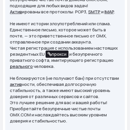
подходящие для любых видов задач!
Актив
ированы все протоколы: POP3,
SMTP
и
IMAP
.
Не имеют истории злоупотреблений или спама.
Единственное письмо, которое может быть в
почте, — это приветственное письмо от GMX,
отправленное при создании аккаунта.
Чистая регистрация с использованием настоящих
резидентных EU
прокси
и безупречного
приватного софта, имитирующего регистрацию
реального
человека.
Не блокируются (не получают бан) при отсутствии
актив
ности, обеспечивая долгосрочную
стабильность, а также имеют высокий уровень
доверия от различных сервисов и сайтов.
Это лучшее решение для вас и вашей работы!
Приобретайте безупречные чистые почты
GMX.COM и наслаждайтесь высоким уровнем
доверия и стабильностью.