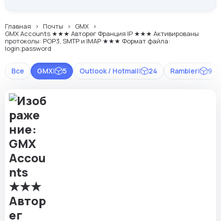
Главная
Почты
GMX
GMX Accounts ★★★ Авторег Франция IP ★★★ Активированы
протоколы: POP3, SMTP и IMAP ★★★ Формат файла:
login;password
Все
GMX
|
5
Outlook / Hotmail
|
24
Rambler
|
9