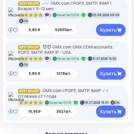
✅✅ GMX.com | POP3, SMTP, IMAP |
BESTSELLER
Возраст 5–12 мес
1
Качество 100%
05.08.2026 08:08
2%
Купить
5,80 ₽
62835шт.
😈😈 GMX.com GMX.COM accounts.
BESTSELLER
POP3, SMTP, IMAP IP - USA
1
Качество 100%
31.07.2026 15:50
2%
Купить
5,80 ₽
1278шт.
GMX.com | POP3, SMTP, IMAP ✅ |
BESTSELLER
Отлёжка от 1 года
Качество 100%
18.07.2026 18:01
2%
Купить
15,95 ₽
3627шт.
Больше товаров