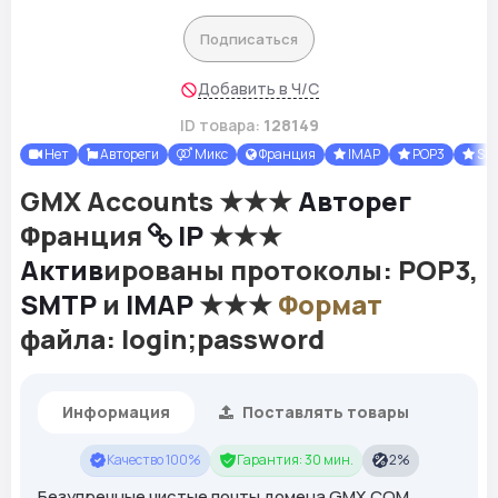
Подписаться
Добавить в Ч/С
ID товара:
128149
Нет
Автореги
Микс
Франция
IMAP
POP3
SM
GMX Accounts ★★★
Авторег
Франция
IP
★★★
Актив
ированы протоколы: POP3,
SMTP
и
IMAP
★★★
Формат
файла: login;password
Информация
Поставлять товары
Качество 100%
Гарантия: 30 мин.
2%
Безупречные чистые почты домена GMX.COM,