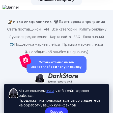
Партнерская программа
Ищем специалистов
Стать поставщиком
API
Все категории
Купить рекламу
Лучшее предложение
Карта сайта
FAQ
База знаний
Поддержка маркетплейса
Правила маркетплейса
🪲 Сообщить об ошибке (Bug Bounty)
Оставь отзыв о нашем
маркетплейсе и получи скидку!
dark.shopping - Маркетплейс аккаунтов
2015-2026 © dark.shopping
Мы используем
куки
, чтобы сайт хорошо
Актуальные адреса:
darkstore.contact
работал.
Политики конфиденциальности
Продолжая им пользоваться, вы соглашаетесь
на обработку ваших куки-файлов.
Хорошо