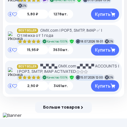
1
Качество 100%
31.07.2026 15:50
2%
Купить
5,80 ₽
1278шт.
GMX.com | POP3, SMTP, IMAP ✅ |
BESTSELLER
Отлёжка от 1 года
Качество 100%
18.07.2026 18:01
2%
Купить
15,95 ₽
3630шт.
▀▄▀▄▀▄ GMX.com ▄▀▄▀▄▀ ACCOUNTS |
BESTSELLER
| POP3, SMTP, IMAP ACTIVATED⚝⚝⚝
Качество 100%
15.07.2026 12:00
2%
Купить
2,90 ₽
3461шт.
Больше товаров