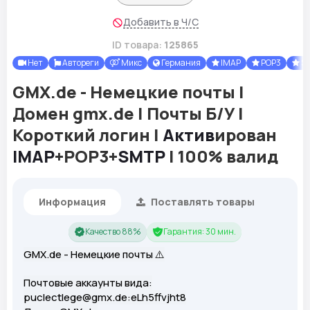
Добавить в Ч/С
ID товара:
125865
Нет
Автореги
Микс
Германия
IMAP
POP3
S
GMX.de - Немецкие почты |
Домен gmx.de | Почты Б/У |
Короткий логин |
Актив
ирован
IMAP
+POP3+
SMTP
| 100% валид
Информация
Поставлять товары
Качество 88%
Гарантия: 30 мин.
GMX.de - Немецкие почты ⚠️
Почтовые аккаунты вида:
puclectlege@gmx.de:eLh5ffvjht8