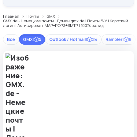
Главная
Почты
GMX
GMX.de - Немецкие почты | Домен gmx.de | Почты Б/У | Короткий
логин | Активирован IMAP+POP3+SMTP | 100% валид
Все
GMX
|
5
Outlook / Hotmail
|
24
Rambler
|
9