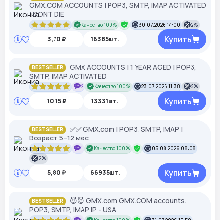
GMX.COM ACCOUNTS | POP3, SMTP, IMAP ACTIVATED
| DONT DIE
Качество 100%
30.07.2026 14:00
2%
Купить
3,70 ₽
16385шт.
GMX ACCOUNTS | 1 YEAR AGED | POP3,
BESTSELLER
SMTP, IMAP ACTIVATED
2
Качество 100%
23.07.2026 11:38
2%
Купить
10,15 ₽
13331шт.
✅✅ GMX.com | POP3, SMTP, IMAP |
BESTSELLER
Возраст 5–12 мес
1
Качество 100%
05.08.2026 08:08
2%
Купить
5,80 ₽
66935шт.
😈😈 GMX.com GMX.COM accounts.
BESTSELLER
POP3, SMTP, IMAP IP - USA