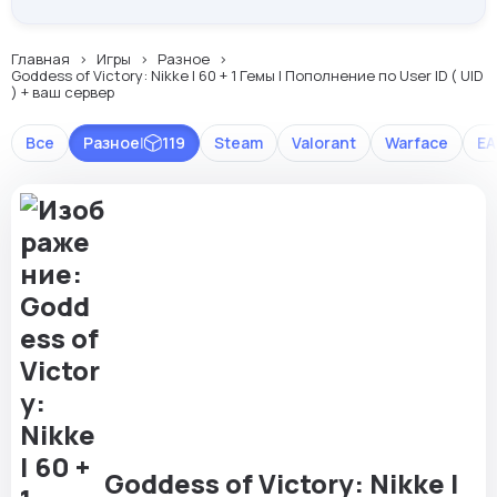
Главная
Игры
Разное
Goddess of Victory: Nikke | 60 + 1 Гемы | Пополнение по User ID ( UID
) + ваш сервер
Все
Разное
|
119
Steam
Valorant
Warface
EA
Goddess of Victory: Nikke |