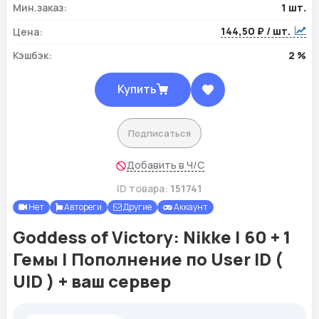
Мин.заказ:
1 шт.
144,50 ₽ / шт.
Цена:
Кэшбэк:
2 %
Купить
Подписаться
Добавить в Ч/С
ID товара:
151741
Нет
Автореги
Другие
Аккаунт
Goddess of Victory: Nikke | 60 + 1
Гемы | Пополнение по User ID (
UID ) + ваш сервер