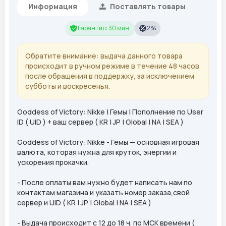
Информация
Поставлять товары
Гарантия: 30 мин.
2%
Обратите внимание: выдача данного товара
происходит в ручном режиме в течение 48 часов
после обращения в поддержку, за исключением
субботы и воскресенья.
Goddess of Victory: Nikke | Гемы | Пополнение по User
ID ( UID ) + ваш сервер ( KR | JP | Global | NA | SEA )
Goddess of Victory: Nikke - Гемы — основная игровая
валюта, которая нужна для круток, энергии и
ускорения прокачки.
- После оплаты вам нужно будет написать нам по
контактам магазина и указать номер заказа,свой
сервер и UID ( KR | JP | Global | NA | SEA )
- Выдача происходит с 12 до 18 ч. по МСК времени (