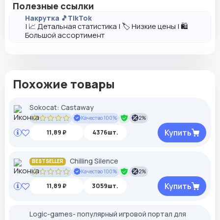
Полезные ссылки
Накрутка 🎵TikTok
| 📈 Детальная статистика | 🏷️ Низкие цены | 🛍️
Большой ассортимент
Похожие товары
Sokocat: Castaway
Качество 100%
2%
Купить
11,89 ₽
4376шт.
Chilling Silence
BESTSELLER
Качество 100%
2%
Купить
11,89 ₽
3059шт.
Logic-games- популярный игровой портал для