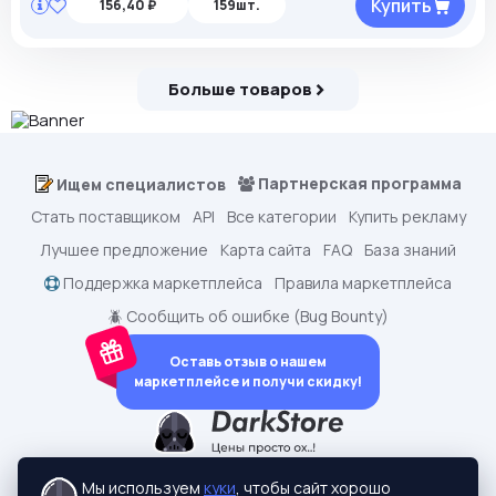
Купить
156,40 ₽
159шт.
Больше товаров
Партнерская программа
Ищем специалистов
Стать поставщиком
API
Все категории
Купить рекламу
Лучшее предложение
Карта сайта
FAQ
База знаний
Поддержка маркетплейса
Правила маркетплейса
🪲 Сообщить об ошибке (Bug Bounty)
Оставь отзыв о нашем
маркетплейсе и получи скидку!
dark.shopping - Маркетплейс аккаунтов
2015-2026 © dark.shopping
Мы используем
куки
, чтобы сайт хорошо