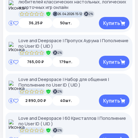
любителей классических настольных, логических
и карточных игр онлайн
26.04.2026 15:12
2%
Купить
36,25 ₽
50шт.
Love and Deepspace | Пропуск Аурума | Пополнение
по User ID ( UID )
2%
Купить
765,00 ₽
179шт.
Love and Deepspace | Набор для общения |
Пополнение по User ID ( UID )
2%
Купить
2 890,00 ₽
40шт.
Love and Deepspace | 60 Кристаллов | Пополнение
по User ID ( UID )
2%