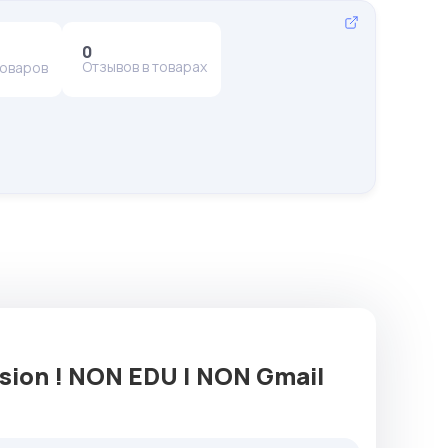
0
Отзывов в товарах
товаров
ssion ! NON EDU | NON Gmail