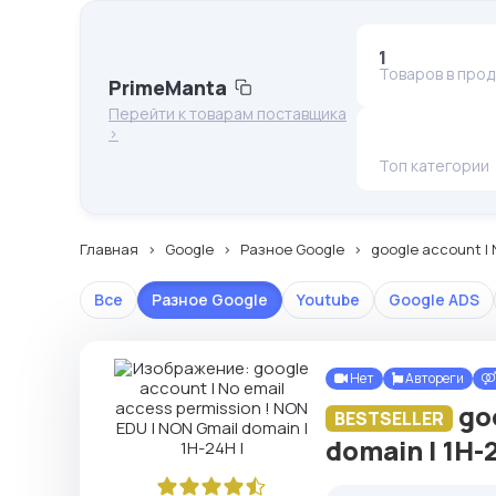
1
Товаров в про
PrimeManta
Перейти к товарам поставщика
>
Топ категории
Главная
Google
Разное Google
google account | 
Все
Разное Google
Youtube
Google ADS
Нет
Автореги
go
BESTSELLER
domain | 1H-