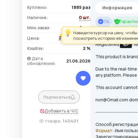
Куплено:
1885 раз
Информация
Наличие:
0 шт.
1%
Гарантия
Мин.заказ:
1 шт.
Registration metho
Наведите курсор на цену, чтобы
2,28 ₽ / шт.
Цена:
Format: Username |
посмотреть историю её измене
Registered
IP
: 
Кэшбэк:
2 %
This product is bran
Дата
21.06.2026
обновления:
Due to the real-time
any platform. Please
This account cannot 
Подписаться
non@Gmail.com dom
Добавить в Ч/С
----------------------------------
ID товара:
140401
Способ регистраци
Формат
: Имя польз
Зарегистрированн