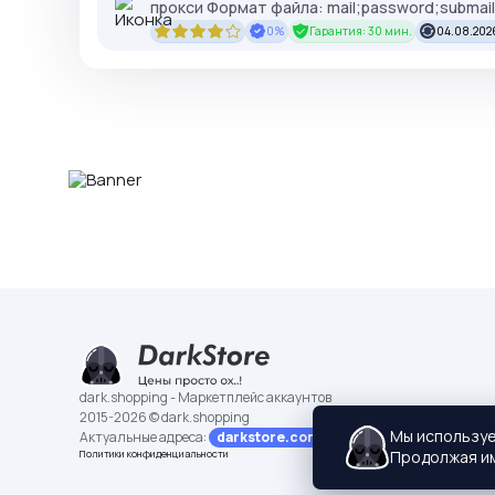
прокси Формат файла: mail;password;submail
0%
Гарантия: 30 мин.
04.08.2026
dark.shopping - Маркетплейс аккаунтов
2015-2026 © dark.shopping
Мы использу
Актуальные адреса:
darkstore.contact
Продолжая им
Политики конфиденциальности