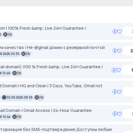
m I 100% Fresh &amp; Live 24H Guarantee |
5
2%
ум качество | Не-@gmail домен с резервной почтой
2
8.2026 00:35
2%
il domain) |100 % Fresh &amp; Live 24H Guarantee |
6 10:46
2%
 Domain I HQ and Clean I 3 Days. YouTube, Gmail not
02.08.2026 08:36
2%
il Domain | Gmail Access | 24-Hour Guarantee
6 10:44
2%
Авторизация без SMS-подтверждения Доступны любые