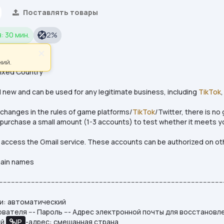
Поставлять товары
: 30 мин.
2%
d:Auto
×
 Password
ний.
Mixed Country
d new and can be used for any legitimate business, including
TikTok
 changes in the rules of game platforms/
TikTok
/Twitter, there is n
 purchase a small amount (1-3 accounts) to test whether it meets y
access the Gmail service. These accounts can be authorized on oth
ain names
----------------------------------------------------------------------------------------------------------------
и: автоматический
ователя --- Пароль --- Адрес электронной почты для восстановл
ый
IP
-адрес: смешанная страна