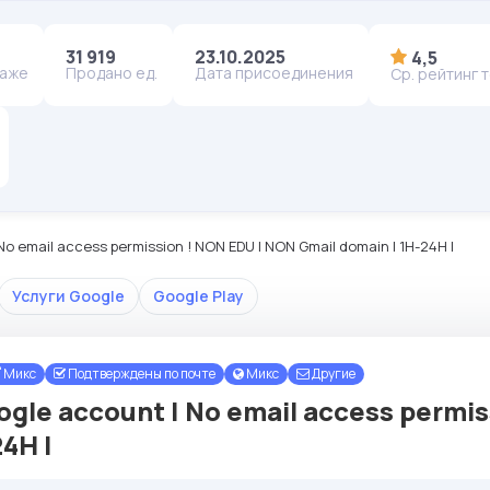
31 919
23.10.2025
4,5
даже
Продано ед.
Дата присоединения
Ср. рейтинг 
No email access permission ! NON EDU | NON Gmail domain | 1H-24H |
Услуги Google
Google Play
Микс
Подтверждены по почте
Микс
Другие
ogle account | No email access permi
24H |