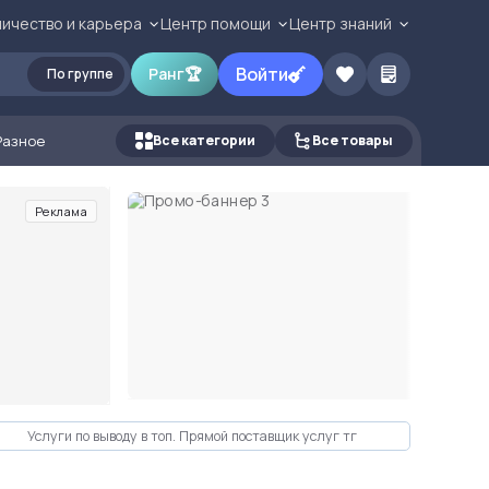
ичество и карьера
Центр помощи
Центр знаний
Войти
Ранг
🏆
По группе
Разное
Все категории
Все товары
Реклама
Услуги по выводу в топ. Прямой поставщик услуг тг