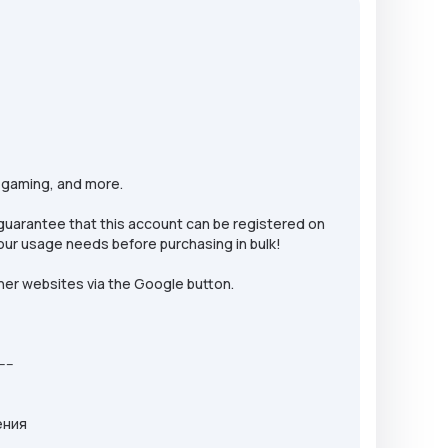
, gaming, and more.
o guarantee that this account can be registered on
our usage needs before purchasing in bulk!
er websites via the Google button.
----
ения