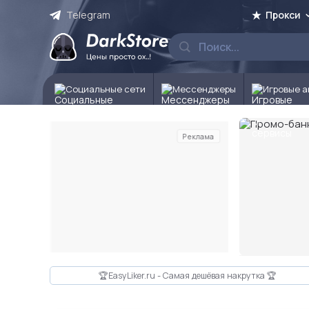
Telegram
Прокси
Социальные сети
Мессенджеры
Игровые а
Реклама
Слайд 2 из 10
🏆EasyLiker.ru - Самая дешёвая накрутка 🏆