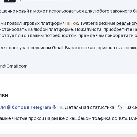
ршенно новый и может использоваться для любого законного б
ями правил игровых платформ/
TikTok
/Twitter в режиме
реальног
истрировать на любой платформе. Пожалуйста, приобретите не
тствует ли он вашим потребностям, прежде чем приобретать 
еет доступа к сервисам Gmail. Вы можете авторизовать эти акк
on@Gmail.com
лки
| 📈 Детальная статистика | 🏷️ Низк
ля 🤖 ботов в Telegram 🔝
амые чистые прокси на рынке с кешбеком трафика до 10%. DAR