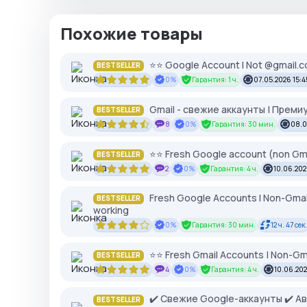
Похожие товары
⭐⭐ Google Account I Not @gmail.co
BESTSELLER
0%
Гарантия: 1 ч.
07.05.2026 15:4
Gmail - свежие аккаунты | Преми
BESTSELLER
8
0%
Гарантия: 30 мин.
08.0
⭐⭐ Fresh Google account (non Gma
BESTSELLER
2
0%
Гарантия: 4 ч.
10.06.202
Fresh Google Accounts I Non-Gmail
BESTSELLER
working
0%
Гарантия: 30 мин.
12 ч. 47 сек.
⭐⭐ Fresh Gmail Accounts | Non-Gma
BESTSELLER
4
0%
Гарантия: 4 ч.
10.06.202
✔️ Свежие Google-аккаунты ✔️ 
BESTSELLER