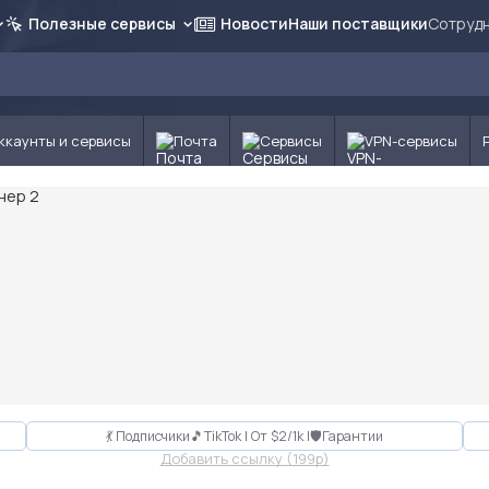
Полезные сервисы
Новости
Наши поставщики
Сотрудн
ккаунты и сервисы
Почта
Сервисы
VPN-сервисы
💃 Подписчики🎵TikTok | От $2/1k |🛡Гарантии
Добавить ссылку (199p)