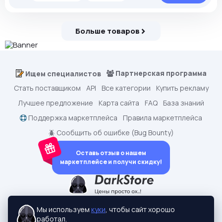
Больше товаров
Партнерская программа
Ищем специалистов
Стать поставщиком
API
Все категории
Купить рекламу
Лучшее предложение
Карта сайта
FAQ
База знаний
Поддержка маркетплейса
Правила маркетплейса
🪲 Сообщить об ошибке (Bug Bounty)
Оставь отзыв о нашем
маркетплейсе и получи скидку!
dark.shopping - Маркетплейс аккаунтов
2015-2026 © dark.shopping
Мы используем
куки
, чтобы сайт хорошо
Актуальные адреса:
darkstore.contact
работал.