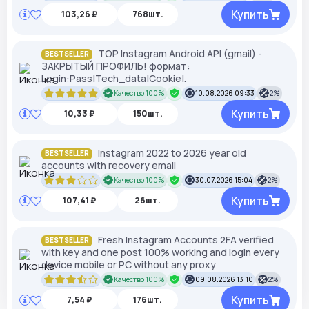
Купить
103,26 ₽
768шт.
TOP Instagram Android API (gmail) -
BESTSELLER
ЗАКРЫТЫЙ ПРОФИЛЬ! формат:
Login:Pass|Tech_data|Cookie|.
Качество 100%
10.08.2026 09:33
2%
Купить
10,33 ₽
150шт.
Instagram 2022 to 2026 year old
BESTSELLER
accounts with recovery email
Качество 100%
30.07.2026 15:04
2%
Купить
107,41 ₽
26шт.
Fresh Instagram Accounts 2FA verified
BESTSELLER
with key and one post 100% working and login every
device mobile or PC without any proxy
Качество 100%
09.08.2026 13:10
2%
Купить
7,54 ₽
176шт.