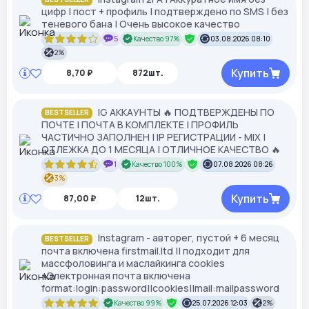
цифр | пост + профиль | подтверждено по SMS | без
теневого бана | Очень высокое качество
5
Качество 97%
03.08.2026 08:10
2%
Купить
8,70 ₽
872шт.
IG АККАУНТЫ 🔥 ПОДТВЕРЖДЕНЫ ПО
BESTSELLER
ПОЧТЕ | ПОЧТА В КОМПЛЕКТЕ | ПРОФИЛЬ
ЧАСТИЧНО ЗАПОЛНЕН | IP РЕГИСТРАЦИИ - MIX |
ОТЛЕЖКА ДО 1 МЕСЯЦА | ОТЛИЧНОЕ КАЧЕСТВО 🔥
1
Качество 100%
07.08.2026 08:26
3%
Купить
87,00 ₽
12шт.
Instagram - авторег, пустой + 6 месяц
BESTSELLER
почта включена firstmail.ltd || подходит для
массфоловинга и маслайкинга cookies
+Электронная почта включена
format:login:password||cookies||mail:mailpassword
Качество 99%
25.07.2026 12:03
2%