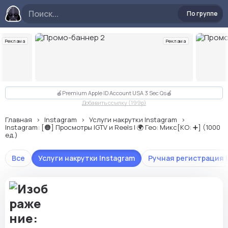
По группе
Реклама
Реклама
Слайд 2 из 10
🍎Premium Apple ID Account USA 3 Sec Qs🍎
Добавить ссылку (199p)
Главная
Instagram
Услуги накрутки Instagram
Instagram: [🟠] Просмотры IGTV и Reels | 🌍 Гео: Микс[КО: ➕] (1000
ед.)
Все
Услуги накрутки Instagram
Ручная регистрация 