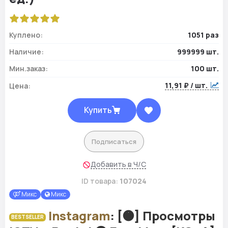
Куплено:
1051 раз
Наличие:
999999 шт.
Мин.заказ:
100 шт.
11,91 ₽ / шт.
Цена:
Купить
Подписаться
Добавить в Ч/С
ID товара:
107024
Микс
Микс
Instagram
: [🟠] Просмотры
BESTSELLER