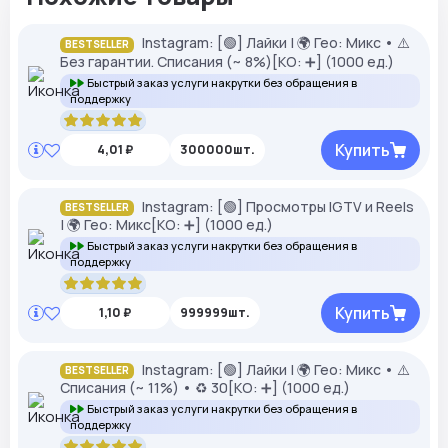
Instagram: [🟢] Лайки | 🌍 Гео: Микс • ⚠️
BESTSELLER
Без гарантии. Списания (~ 8%)[КО: ➕] (1000 ед.)
Быстрый заказ услуги накрутки без обращения в
поддержку
Купить
4,01 ₽
300000шт.
Instagram: [🟢] Просмотры IGTV и Reels
BESTSELLER
| 🌍 Гео: Микс[КО: ➕] (1000 ед.)
Быстрый заказ услуги накрутки без обращения в
поддержку
Купить
1,10 ₽
999999шт.
Instagram: [🟢] Лайки | 🌍 Гео: Микс • ⚠️
BESTSELLER
Списания (~ 11%) • ♻️ 30[КО: ➕] (1000 ед.)
Быстрый заказ услуги накрутки без обращения в
поддержку