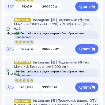
Купить
18,47 ₽
200000шт.
Instagram: [🟢] Подписчики | 🌍 Гео:
BESTSELLER
Микс • ⚠️ Списания (~ 52%) • ♻️ 30[КО: ➕] (1000
ед.)
Быстрый заказ услуги накрутки без обращения в
поддержку
Купить
102,37 ₽
200000шт.
Instagram: [🟢] Подписчики | 🌍 Гео:
BESTSELLER
Микс • ⚠️ Без гарантии (1000 ед.)
Быстрый заказ услуги накрутки без обращения в
поддержку
Купить
495,05 ₽
999999шт.
Instagram: [🟠] Просмотры видео, IGTV
BESTSELLER
и Reels | 🌍 Гео: Микс • ⚠️ Без гарантии[КО: ➕] (1000