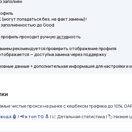
о заполнен
рофиль
(могут попадаться без, не факт замены)!
 заполненностью до Good
 профиль проходит ручную
актив
ность
анием рекомендуется проверить отображение профиля
 отображается — доступна замена через поддержку
новные данные + дополнительная информация для настройки и и
лки
амые чистые прокси на рынке с кешбеком трафика до 10%. DAR
| 📈 Детальная статистика | 🏷️ Низкие
вода 🤖 / 📢 в топ TG 🔝