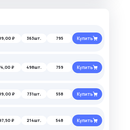
Купить
89,00 ₽
363шт.
795
Купить
74,00 ₽
498шт.
759
Купить
89,00 ₽
731шт.
558
Купить
97,50 ₽
214шт.
548