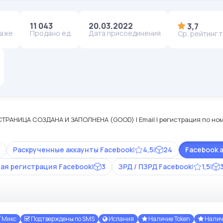
11 043
20.03.2022
3,7
даже
Продано ед.
Дата присоединения
Ср. рейтинг 
СТРАНИЦА СОЗДАНА И ЗАПОЛНЕНА (GOOD) | Email | регистрация по номе
Раскрученные аккаунты Facebook
|
4,5
|
24
Facebook 
ая регистрация Facebook
|
3
ЗРД / ПЗРД Facebook
|
1,5
|
Микс
Подтверждены по SMS
Испания
Наличие Token
Наличи