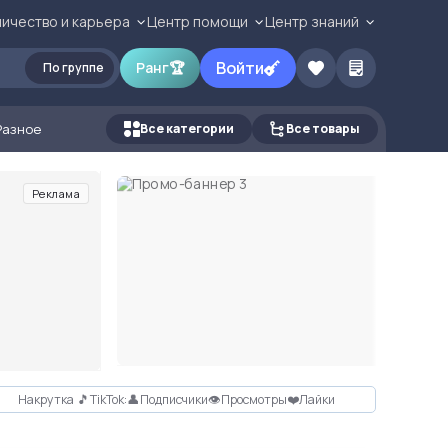
ичество и карьера
Центр помощи
Центр знаний
Войти
Ранг
🏆
По группе
Разное
Все категории
Все товары
Реклама
Накрутка 🎵TikTok:👤Подписчики👁Просмотры❤️Лайки