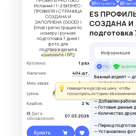
Есть посты
Части
ES ПРОФИЛЬ 
СОЗДАНА И З
подготовка 
Информация
Куплено:
1 раз
0%
Гарантия
Наличие:
404 шт.
Важный апдейт — дл
— дополнительная 
Мин.заказ:
1 шт.
Наведите курсор на цену, чтобы
374,00 ₽ / шт.
Цена:
посмотреть историю её изменений
— Гео: Испания
— Добавлен рабочий
Кэшбэк:
2 %
— Готовые данные 
— Количество друзе
Дата
07.03.2026
обновления:
— Период подготов
— Установлено фот
Купить