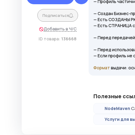
— Профиль частичн
— Создан Бизнес-п
Подписаться
— Есть СОЗДАНЫ РК 
— Есть СТРАНИЦА с
Добавить в Ч/С
— Перед передачей
ID товара:
136668
— Перед использов
— Если профиль не
Формат
выдачи: ос
Полезные ссы
С
NodeMaven
Услуги для вы