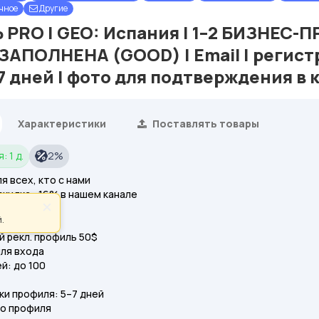
чное
Другие
PRO | GEO: Испания | 1–2 БИЗНЕС-
АПОЛНЕНА (GOOD) | Email | регистр
7 дней | фото для подтверждения в 
Характеристики
Поставлять товары
: 1 д.
2%
я всех, кто с нами
скидка −16% в нашем канале
×
.
 рекл. профиль 50$
для входа
й: до 100
ки профиля: 5–7 дней
о профиля