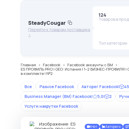
124
Товаров в про
SteadyCougar
Перейти к товарам поставщика
>
Топ категории
Главная
Facebook
Facebook аккаунты с БМ
ES ПРОФИЛЬ PRO | GEO: Испания | 1–2 БИЗНЕС-ПРОФИЛЯ | 
в комплекте | №2
Все
Разное Facebook
Авторег Facebook
|
45
Business Manager (BM) Facebook
|
5,0
|
2
Ручн
Услуги накрутки Facebook
Нет
Автореги