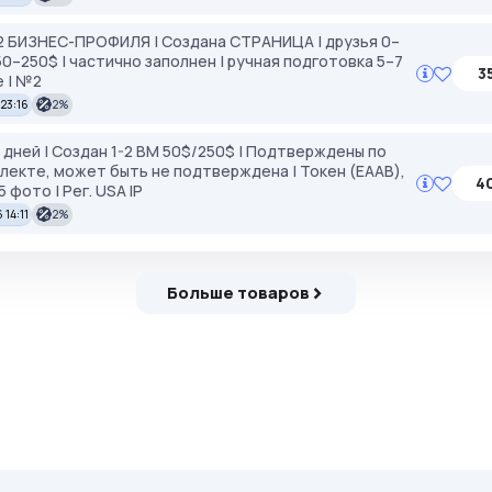
–2 БИЗНЕС-ПРОФИЛЯ | Создана СТРАНИЦА | друзья 0–
 50–250$ | частично заполнен | ручная подготовка 5–7
3
 | №2
 23:16
2%
 дней | Создан 1-2 BM 50$/250$ | Подтверждены по
лекте, может быть не подтверждена | Токен (EAAB),
4
 фото | Рег. USA IP
 14:11
2%
Больше товаров