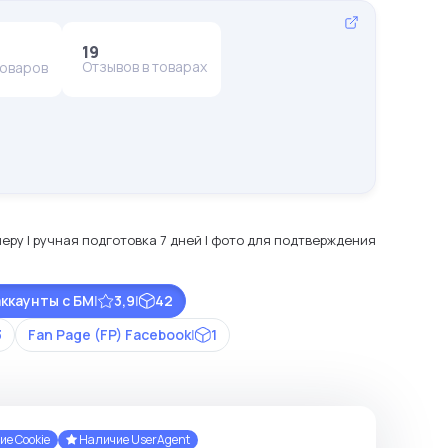
19
Отзывов в товарах
товаров
ру | ручная подготовка 7 дней | фото для подтверждения
аккаунты с БМ
|
3,9
|
42
3
Fan Page (FP) Facebook
|
1
е Cookie
Наличие UserAgent