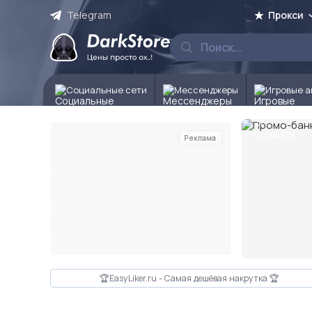
Telegram
Прокси
Социальные сети
Мессенджеры
Игровые а
Реклама
Слайд 2 из 10
🏆EasyLiker.ru - Самая дешёвая накрутка 🏆