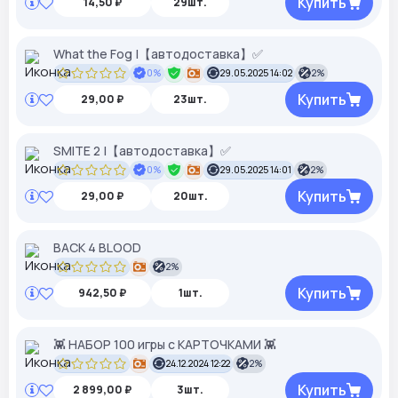
Купить
14,50 ₽
29шт.
What the Fog |【︎автодоставка】︎✅
0%
29.05.2025 14:02
2%
Купить
29,00 ₽
23шт.
SMITE 2 |【︎автодоставка】︎✅
0%
29.05.2025 14:01
2%
Купить
29,00 ₽
20шт.
BACK 4 BLOOD
2%
Купить
942,50 ₽
1шт.
👾 НАБОР 100 игры с КАРТОЧКАМИ 👾
24.12.2024 12:22
2%
Купить
2 899,00 ₽
3шт.