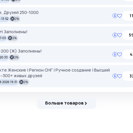
, Друзей 250-1000
1
 13:52
2%
ЕН Заполнены!
5
17:03
2%
0-200 (Ж) Заполнены!
4
 20:33
2%
те Женские | Регион СНГ | Ручное создание | Высший
 25–300+ живых друзей
3
8.2026 19:31
2%
Больше товаров