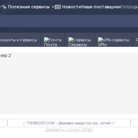
Полезные сервисы
Новости
Наши поставщики
Сотрудн
ккаунты и сервисы
Почта
Сервисы
VPN-сервисы
✅ TWIBOOST.COM - Дешевая накрутка соц. сетей! ✅
Добавить ссылку (199p)