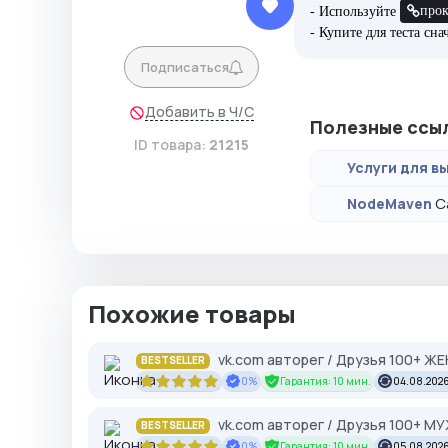
про
- Используйте
- Купите для теста сн
Подписаться
Добавить в Ч/С
Полезные ссы
ID товара:
21215
Услуги для вы
С
NodeMaven
Похожие товары
vk.com авторег / Друзья 100+ Ж
BESTSELLER
0%
Гарантия: 10 мин.
04.08.2026
vk.com авторег / Друзья 100+ М
BESTSELLER
0%
Гарантия: 10 мин.
05.08.2026