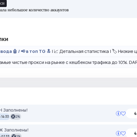
кси
ачала небольшое количество аккаунтов
лки
| 📈 Детальная статистика | 🏷️ Низкие
вода 🤖 / 📢 в топ TG 🔝
амые чистые прокси на рынке с кешбеком трафика до 10%. DAR
ЕН Заполнены!
4
 14:33
2%
УЖ Заполнены!
4
 07:33
2%