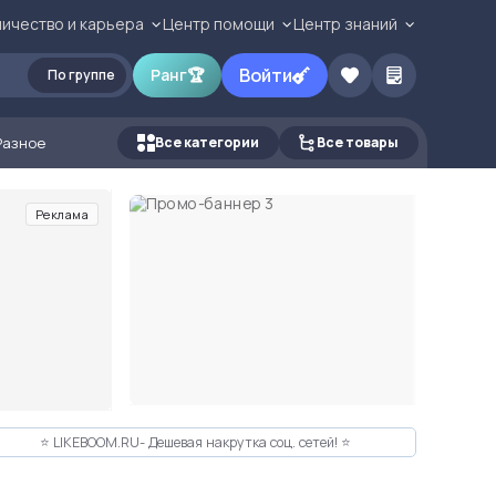
ичество и карьера
Центр помощи
Центр знаний
Войти
Ранг
🏆
По группе
Разное
Все категории
Все товары
Реклама
⭐️ LIKEBOOM.RU- Дешевая накрутка соц. сетей! ⭐️