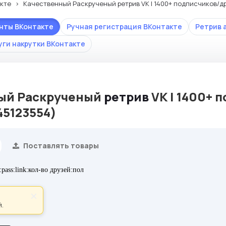
кте
Качественный Раскрученый ретрив VK | 1400+ подписчиков/др
унты ВКонтакте
Ручная регистрация ВКонтакте
Ретрив 
уги накрутки ВКонтакте
ый Раскрученый
ретрив
VK | 1400+ 
45123554)
Поставлять товары
pass:link:кол-во друзей:пол
×
.
пке: