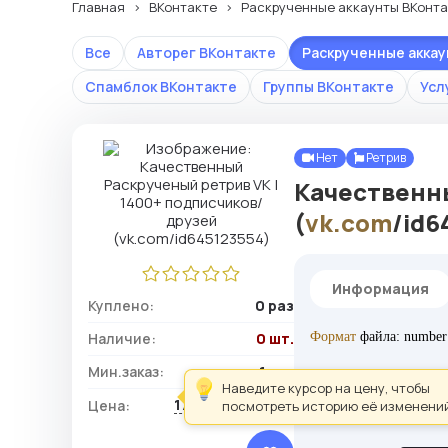
Главная
ВКонтакте
Раскрученные аккаунты ВКонта
Все
Авторег ВКонтакте
Раскрученные акка
Спамблок ВКонтакте
Группы ВКонтакте
Усл
Нет
Ретрив
Качественн
(
vk.com
/id6
Информация
Куплено:
0 раз
Наличие:
0 шт.
Формат
файла: number:
Мин.заказ:
1 шт.
Наведите курсор на цену, чтобы
176,40 ₽ / шт.
Цена:
посмотреть историю её изменений
Рекомендации к поку