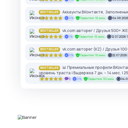
Аккаунты ВКонтакте, Заполненые
BESTSELLER
0%
Гарантия: 10 мин.
04.08.2026
vk.com авторег / Друзья 500+ Ж
BESTSELLER
1%
Гарантия: 10 мин.
12.07.2026 
vk.com авторег (KZ) / Друзья 10
BESTSELLER
0%
Гарантия: 10 мин.
22.07.2026
📊 Премиальные профили ВКонтак
BESTSELLER
уровень траста | Выдержка 7 дн. – 14 мес. |
3
0%
Гарантия: 30 мин.
04.0