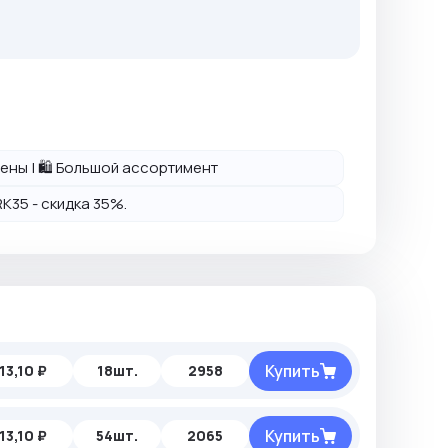
 цены | 🛍️ Большой ассортимент
K35 - скидка 35%.
Купить
13,10 ₽
18шт.
2958
Купить
13,10 ₽
54шт.
2065